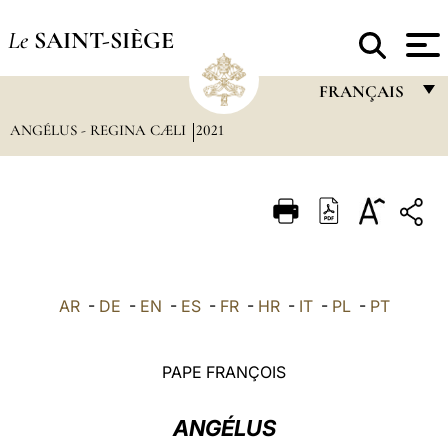
Le
SAINT-SIÈGE
FRANÇAIS
ANGÉLUS - REGINA CÆLI
2021
FRANÇAIS
ENGLISH
ITALIANO
PORTUGUÊS
ESPAÑOL
AR
-
DE
-
EN
-
ES
-
FR
-
HR
-
IT
-
PL
-
PT
DEUTSCH
POLSKI
PAPE FRANÇOIS
العربيّة
ANGÉLUS
中文