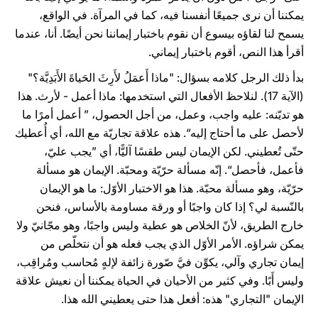
يمكننا أن نرى جميعًا أنفسنا فيه، كما في المرآة. في الواقع،
يسمح لنا لقاؤه بيسوع أن نقوم باختبار إيماننا نحن أيضًا. أنا، عندما
أقرأ هذا النص، أقوم باختبار إيماني.
بدأ ذلك الرجل كلامه بسؤال: "ماذا أَعمَلُ لأَرِثَ الحَياةَ الأَبَدِيَّة؟"
(الآية 17). لنلاحظ الأفعال التي استخدمها: ماذا أعمل - لأرث. هذا
هو تديّنه: عليه واجب، وعمل، من أجل الحصول، ” أعمل أمرًا ما
لأحصل على ما أحتاج إليه“. هذه علاقة تجاريّة مع الله، أي أُعطيك
حتّى تُعطيني. لكن الإيمان ليس طقسًا آليًّا، أي ”يجب عليّ،
فأعمل، فأحصل“. إنّه مسألة حرّيّة ومحبّة. الإيمان هو مسألة
حرّيّة، وهو مسألة محبّة. هذا هو الاختبار الأوّل: ما هو الإيمان
بالنّسبة لي؟ إذا كان واجبًا أو ورقة مساومة بالأساس، فنحن
خارج الطريق، لأنّ الخلاص هو عطية وليس واجبًا، وهو مجّانيّ ولا
يمكن شراؤه. الأمر الأوّل الذي يجب فعله هو أن نتخلّص من
إيمان تجاري وآلي، يكوِّن فيَّ صّورة زائفة لإلهٍ مُحاسب ومُراقِب،
وليس أَبًا. وفي كثير من الأحيان في الحياة يمكننا أن نعيش علاقة
الإيمان "التجاري" هذه: أفعل هذا حتى يعطيني الله هذا.