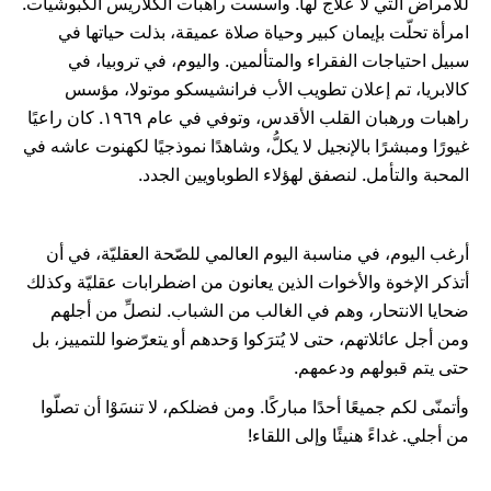
للأمراض التي لا علاج لها. وأسست راهبات الكلاريس الكبوشيات.
امرأة تحلّت بإيمان كبير وحياة صلاة عميقة، بذلت حياتها في
سبيل احتياجات الفقراء والمتألمين. واليوم، في تروبيا، في
كالابريا، تم إعلان تطويب الأب فرانشيسكو موتولا، مؤسس
راهبات ورهبان القلب الأقدس، وتوفي في عام ١٩٦٩. كان راعيًا
غيورًا ومبشرًا بالإنجيل لا يكلُّ، وشاهدًا نموذجيًا لكهنوت عاشه في
المحبة والتأمل. لنصفق لهؤلاء الطوباويين الجدد.
أرغب اليوم، في مناسبة اليوم العالمي للصّحة العقليّة، في أن
أتذكر الإخوة والأخوات الذين يعانون من اضطرابات عقليّة وكذلك
ضحايا الانتحار، وهم في الغالب من الشباب. لنصلِّ من أجلهم
ومن أجل عائلاتهم، حتى لا يُترَكوا وَحدهم أو يتعرّضوا للتمييز، بل
حتى يتم قبولهم ودعمهم.
وأتمنّى لكم جميعًا أحدًا مباركًا. ومن فضلكم، لا تنسَوْا أن تصلّوا
من أجلي. غداءً هنيئًا وإلى اللقاء!