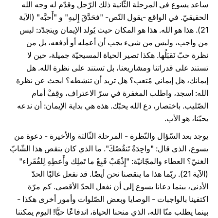
ساعد يسوع في المرحلة الثّانية ذلك الرّجل وقدّم له وجه الله
الحقيقيّ. في الواقع -يقول النّص- "فحَدَّقَ إِليهِ" و "أَحبَّه" (الآية
21). هذا هو الله. هذا هو المكان حيث يُولد الإيمان ويتجدّد: ليس
من واجب، وليس من شيء يجب أن أعمله أو أدفعه، بل من
نظرة حبّ نَقبَلُها. هكذا تصير الحياة المسيحيّة جميلة، حين لا
تستند على قدراتنا ومشاريعنا، بل تستند على نظرة الله. هل
إيمانك، هل إيماني مُتعب؟ هل تريد أن تنشطه؟ ابحث عن نظرة
الله: اسجد، واطلب المغفرة في سرّ الاعتراف، وقِفْ أمام
الصّليب. باختصار، دع الله يحبّك. هذه هي بداية الإيمان: أن ندعه
يحبّنا، هو الأب.
يوجد بعد السّؤال والنّظرة - المرحلة الثّالثة والأخيرة - دعوة من
يسوع، الذي قال: "واحِدَةٌ تَنقُصُكَ". ما الذي كان ينقص هذا الشّابّ
الغنيّ؟ العطاء والمجّانيّة: "إِذْهَبْ فَبِعْ ما تَملِك وأَعطِهِ لِلفُقَراء"
(الآية 21). ربّما هذا ما ينقصنا نحن أيضًا. قد نفعل غالبًا الحدّ
الأدنى، بينما دعانا يسوع إلى أن نفعل الحدّ الأقصى. كم مرّة
اكتفينا بالواجبات - الوصايا وبعض الصّلوات وأمور أخرى هكذا -
بينما يطلب منّا الله، الذي منحنا الحياة، اندفاعًا حيًّا! اليوم يمكننا