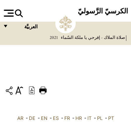
الكرسيّ الرَّسوليّ
العربيَّة
صلاة الملاك - إفرحي يا ملكة السّماء
2021
FRANÇAIS
ENGLISH
ITALIANO
PORTUGUÊS
ESPAÑOL
DEUTSCH
POLSKI
PT
-
PL
-
IT
-
HR
-
FR
-
ES
-
EN
-
DE
العربيّة
-
AR
中文