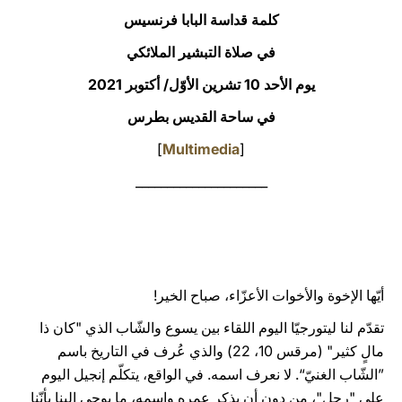
كلمة قداسة البابا فرنسيس
LATINE
في صلاة التبشير الملائكي
يوم الأحد 10 تشرين الأوّل/ أكتوبر 2021
في ساحة القديس بطرس
]
Multimedia
[
_____________________
أيّها الإخوة والأخوات الأعزّاء، صباح الخير!
تقدّم لنا ليتورجيّا اليوم اللقاء بين يسوع والشّاب الذي "كان ذا
مالٍ كثير" (مرقس 10، 22) والذي عُرف في التاريخ باسم
”الشّاب الغنيّ“. لا نعرف اسمه. في الواقع، يتكلّم إنجيل اليوم
على "رجل"، من دون أن يذكر عمره واسمه، ما يوحي إلينا بأنّنا