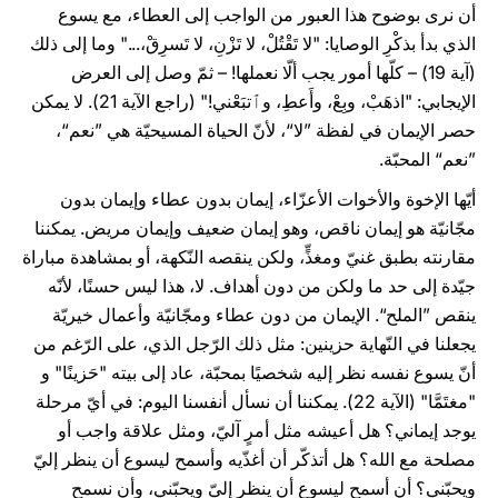
أن نرى بوضوح هذا العبور من الواجب إلى العطاء، مع يسوع
الذي بدأ بذكْرِ الوصايا: "لا تَقْتُلْ، لا تَزْنِ، لا تَسرِقْ،..." وما إلى ذلك
(آية 19) – كلّها أمور يجب ألّا نعملها! – ثمّ وصل إلى العرض
الإيجابي: "اذهَبْ، وبِعْ، وأَعطِ، وٱتبَعْني!" (راجع الآية 21). لا يمكن
حصر الإيمان في لفظة ”لا“، لأنّ الحياة المسيحيّة هي ”نعم“،
”نعم“ المحبّة.
أيّها الإخوة والأخوات الأعزّاء، إيمان بدون عطاء وإيمان بدون
مجّانيّة هو إيمان ناقص، وهو إيمان ضعيف وإيمان مريض. يمكننا
مقارنته بطبق غنيّ ومغذٍّ، ولكن ينقصه النّكهة، أو بمشاهدة مباراة
جيّدة إلى حد ما ولكن من دون أهداف. لا، هذا ليس حسنًا، لأنّه
ينقص ”الملح“. الإيمان من دون عطاء ومجّانيّة وأعمال خيريّة
يجعلنا في النّهاية حزينين: مثل ذلك الرّجل الذي، على الرّغم من
أنّ يسوع نفسه نظر إليه شخصيًا بمحبّة، عاد إلى بيته "حَزينًا" و
"مغتَمَّا" (الآية 22). يمكننا أن نسأل أنفسنا اليوم: في أيّ مرحلة
يوجد إيماني؟ هل أعيشه مثل أمرٍ آليّ، ومثل علاقة واجب أو
مصلحة مع الله؟ هل أتذكّر أن أغذّيه وأسمح ليسوع أن ينظر إليّ
ويحبّني؟ أن أسمح ليسوع أن ينظر إليّ ويحبّني، وأن نسمح