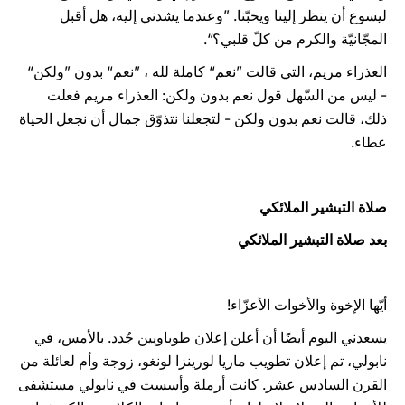
ليسوع أن ينظر إلينا ويحبّنا. ”وعندما يشدني إليه، هل أقبل
المجّانيّة والكرم من كلّ قلبي؟“.
العذراء مريم، التي قالت ”نعم“ كاملة لله ، ”نعم“ بدون ”ولكن“
- ليس من السّهل قول نعم بدون ولكن: العذراء مريم فعلت
ذلك، قالت نعم بدون ولكن - لتجعلنا نتذوّق جمال أن نجعل الحياة
عطاء.
صلاة التبشير الملائكي
بعد صلاة التبشير الملائكي
أيّها الإخوة والأخوات الأعزّاء!
يسعدني اليوم أيضًا أن أعلن إعلان طوباويين جُدد. بالأمس، في
نابولي، تم إعلان تطويب ماريا لورينزا لونغو، زوجة وأم لعائلة من
القرن السادس عشر. كانت أرملة وأسست في نابولي مستشفى