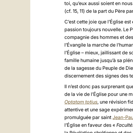
toi, qu’eux aussi soient en nous 
(cf. 15, 11) de la part du Père pa
C’est cette joie que l’Église e
passion toujours nouvelle. Le P
compagnie des hommes et des fe
l’Évangile la marche de l’humani
l’Église – mieux, jaillissant d
famille humaine jusqu’à sa plén
de la sagesse du Peuple de Dieu 
discernement des signes des te
Il n’est donc pas surprenant qu
de la vie de l’Église pour une 
Optatam totius
, une révision f
attentive et une sage expérime
promulguée par saint
Jean-Paul
l’Église en faveur des «
Faculté
la Révélation chrétienne et des