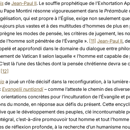
is
de
Jean-Paul II
. Le souffle prophétique de l’Exhortation Ap
u Pape Montini résonne vigoureusement dans le
Préambule
gélisation, qui est propre à l’Église, exige non seulement que
ujours plus vastes et à des multitudes d’hommes de plus en
prègne les modes de pensée, les critères de jugement, les nor
 de l’homme soit pénétrée de l’Évangile ».
[11]
Jean-Paul II
, d
appelé et approfondi dans le domaine du dialogue entre philo
nement de Vatican II selon laquelle « l’homme est capable de
 C’est là l’une des tâches dont la pensée chrétienne devra se
.
[12]
io
a joué un rôle décisif dans la reconfiguration, à la lumière 
c
Evangelii nuntiandi
– comme l’atteste le chemin des diverses
 orientations concrètes pour l’inculturation de l’Évangile et p
ions du monde, en réponse aux défis du présent. Cette encyc
sive que le développement des peuples, clé incontournable pour
intégral, c’est-à-dire promouvoir tout homme et tout l’homme
 de réflexion profonde, à la recherche d’un humanisme no