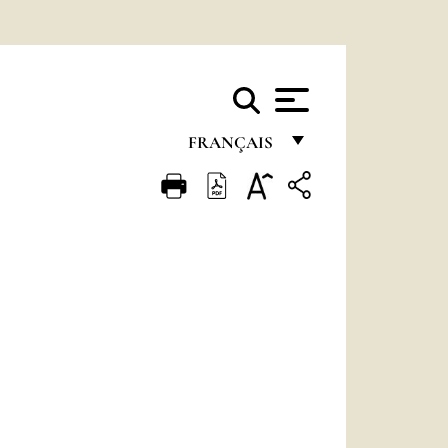
FRANÇAIS
FRANÇAIS
ENGLISH
ITALIANO
PORTUGUÊS
ESPAÑOL
DEUTSCH
POLSKI