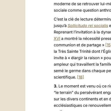
moderne de se retrouver lui-
sociale comme question anthrop
C’est la clé de lecture détermin
jusqu’à
Sollicitudo rei socialis
e
Reprenant l’invitation à la dy
XVI
a montré la nécessité pressa
communion et de partage »
[15
la Très Sainte Trinité dont l’Égl
invite à « élargir la raison » 
ampleur qui travaillent la famil
semé le germe dans chaque pe
scientifique.
[18]
3.
Le moment est venu où ce rich
“le terrain” du persévérant eng
sur les divers continents et en
ecclésiastiques ce renouvellem