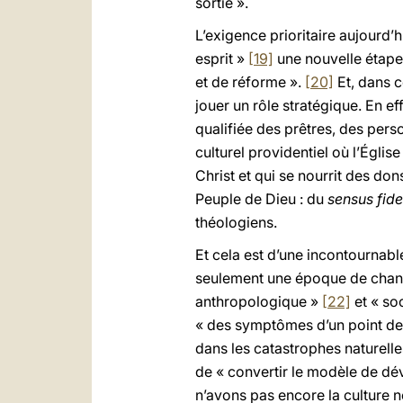
sortie ».
L’exigence prioritaire aujourd’h
esprit »
[19]
une nouvelle étape
et de réforme ».
[20]
Et, dans c
jouer un rôle stratégique. En ef
qualifiée des prêtres, des pers
culturel providentiel où l’Église
Christ et qui se nourrit des don
Peuple de Dieu : du
sensus fide
théologiens.
Et cela est d’une incontournabl
seulement une époque de chan
anthropologique »
[22]
et « so
« des symptômes d’un point de 
dans les catastrophes naturell
de « convertir le modèle de dé
n’avons pas encore la culture né