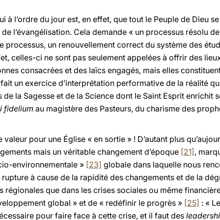
ui à l’ordre du jour est, en effet, que tout le Peuple de Dieu 
 de l’évangélisation. Cela demande « un processus résolu de 
e processus, un renouvellement correct du système des étud
fet, celles-ci ne sont pas seulement appelées à offrir des lie
onnes consacrées et des laïcs engagés, mais elles constituent
 fait un exercice d’interprétation performative de la réalité qu
s de la Sagesse et de la Science dont le Saint Esprit enrichit 
i fidelium
au magistère des Pasteurs, du charisme des prophè
e valeur pour une Église « en sortie » ! D’autant plus qu’aujo
gements mais un véritable changement d’époque
[21]
, marqu
cio-environnementale »
[23]
globale dans laquelle nous ren
rupture à cause de la rapidité des changements et de la dégr
es régionales que dans les crises sociales ou même financièr
veloppement global » et de « redéfinir le progrès »
[25]
: « L
cessaire pour faire face à cette crise, et il faut des
leadersh