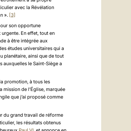
ticulier avec la Révélation
on ».
[3]
t pour son opportune
 urgente. En effet, tout en
de à être intégrée aux
es études universitaires qui a
planétaire, ainsi que de tout
s auxquelles le Saint-Siège a
la promotion, à tous les
la mission de l’Église, marquée
vangile que j’ai proposé comme
mûr du grand travail de réforme
rticulier, les résultats obtenus
enheureux
Paul VI
, et annonce en