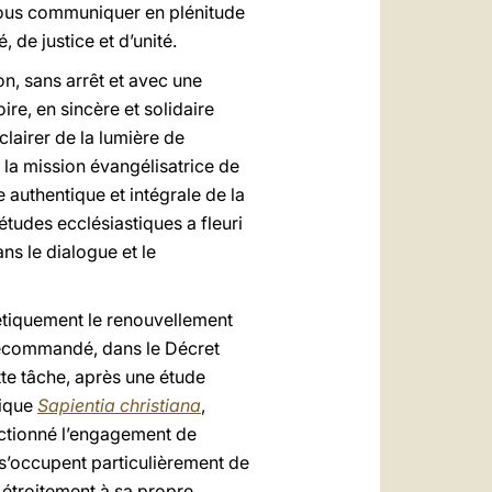
 nous communiquer en plénitude
é, de justice et d’unité.
on, sans arrêt et avec une
re, en sincère et solidaire
lairer de la lumière de
à la mission évangélisatrice de
 authentique et intégrale de la
études ecclésiastiques a fleuri
ns le dialogue et le
étiquement le renouvellement
t recommandé, dans le Décret
ette tâche, après une étude
lique
Sapientia christiana
,
fectionné l’engagement de
i s’occupent particulièrement de
s étroitement à sa propre