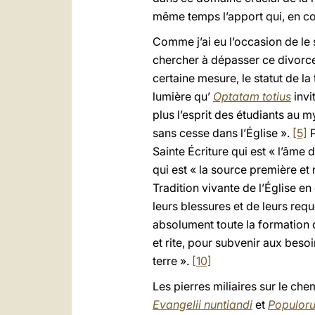
même temps l’apport qui, en con
Comme j’ai eu l’occasion de le 
chercher à dépasser ce divorce e
certaine mesure, le statut de la
lumière qu’
Optatam totius
invi
plus l’esprit des étudiants au m
sans cesse dans l’Église ».
[5]
P
Sainte Écriture qui est « l’âme 
qui est « la source première et
Tradition vivante de l’Église 
leurs blessures et de leurs req
absolument toute la formation 
et rite, pour subvenir aux besoi
terre ».
[10]
Les pierres miliaires sur le che
Evangelii nuntiandi
et
Populoru