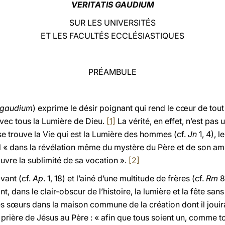
VERITATIS GAUDIUM
SUR LES UNIVERSITÉS
ET LES FACULTÉS ECCLÉSIASTIQUES
PRÉAMBULE
s gaudium
) exprime le désir poignant qui rend le cœur de tout
avec tous la Lumière de Dieu.
[1]
La vérité, en effet, n’est pas 
se trouve la Vie qui est la Lumière des hommes (cf.
Jn
1, 4), 
l « dans la révélation même du mystère du Père et de son am
uvre la sublimité de sa vocation ».
[2]
ivant (cf.
Ap
. 1, 18) et l’ainé d’une multitude de frères (cf.
Rm
8
, dans le clair-obscur de l’histoire, la lumière et la fête sa
 les sœurs dans la maison commune de la création dont il jouir
ière de Jésus au Père : « afin que tous soient un, comme toi