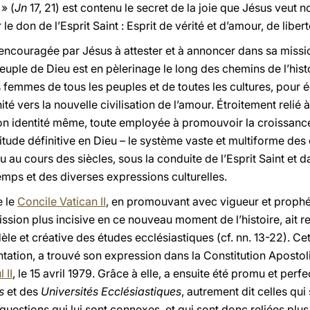
» (
Jn
17, 21) est contenu le secret de la joie que Jésus veut
r le don de l’Esprit Saint : Esprit de vérité et d’amour, de libert
st encouragée par Jésus à attester et à annoncer dans sa missi
euple de Dieu est en pèlerinage le long des chemins de l’histoi
mmes de tous les peuples et de toutes les cultures, pour éc
té vers la nouvelle civilisation de l’amour. Étroitement relié 
e son identité même, toute employée à promouvoir la croissance
itude définitive en Dieu – le système vaste et multiforme des 
au cours des siècles, sous la conduite de l’Esprit Saint et da
mps et des diverses expressions culturelles.
e le
Concile Vatican II
, en promouvant avec vigueur et proph
mission plus incisive en ce nouveau moment de l’histoire, ai
idèle et créative des études ecclésiastiques (cf. nn. 13-22). C
ntation, a trouvé son expression dans la Constitution Aposto
 II
, le 15 avril 1979. Grâce à elle, a ensuite été promu et per
s
et des
Universités Ecclésiastiques
, autrement dit celles qu
 questions qui lui sont connexes, et qui sont donc reliées plu