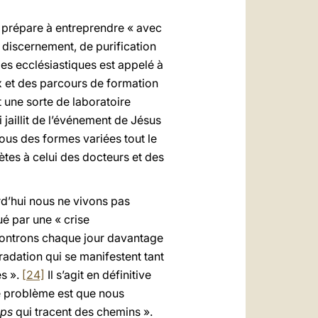
se prépare à entreprendre « avec
discernement, de purification
es ecclésiastiques est appelé à
ux et des parcours de formation
 une sorte de laboratoire
i jaillit de l’événement de Jésus
sous des formes variées tout le
tes à celui des docteurs et des
urd’hui nous ne vivons pas
é par une « crise
controns chaque jour davantage
adation qui se manifestent tant
es ».
[24]
Il s’agit en définitive
e problème est que nous
ips
qui tracent des chemins ».