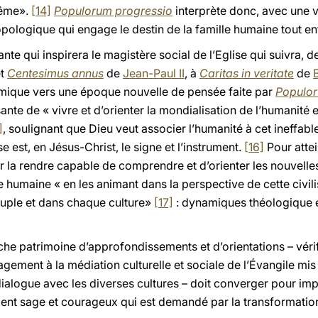
même».
[14]
Populorum progressio
interprète donc, avec une v
ologique qui engage le destin de la famille humaine tout ent
ante qui inspirera le magistère social de l’Eglise qui suivra, 
t
Centesimus annus
de
Jean-Paul II
, à
Caritas in veritate
de
namique vers une époque nouvelle de pensée faite par
Populor
nte de « vivre et d’orienter la mondialisation de l’humanité e
]
, soulignant que Dieu veut associer l’humanité à cet ineffa
ise est, en Jésus-Christ, le signe et l’instrument.
[16]
Pour attei
pour la rendre capable de comprendre et d’orienter les nouve
le humaine « en les animant dans la perspective de cette civil
uple et dans chaque culture»
[17]
: dynamiques théologique e
e patrimoine d’approfondissements et d’orientations – vérifié
agement à la médiation culturelle et sociale de l’Évangile mis
 dialogue avec les diverses cultures – doit converger pour im
ent sage et courageux qui est demandé par la transformation