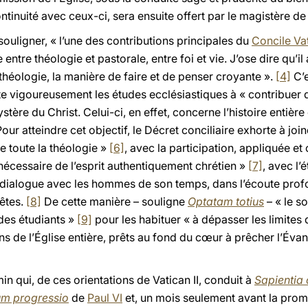
tinuité avec ceux-ci, sera ensuite offert par le magistère de
souligner, « l’une des contributions principales du
Concile Vat
ntre théologie et pastorale, entre foi et vie. J’ose dire qu’il
 théologie, la manière de faire et de penser croyante ».
[4]
C’e
te vigoureusement les études ecclésiastiques à « contribuer d
ystère du Christ. Celui-ci, en effet, concerne l’histoire entiè
our atteindre cet objectif, le Décret conciliaire exhorte à join
de toute la théologie »
[6]
, avec la participation, appliquée et
 nécessaire de l’esprit authentiquement chrétien »
[7]
, avec l’
en dialogue avec les hommes de son temps, dans l’écoute pro
uêtes.
[8]
De cette manière – souligne
Optatam totius
– « le s
des étudiants »
[9]
pour les habituer « à dépasser les limites 
ns de l’Église entière, prêts au fond du cœur à prêcher l’Évan
min qui, de ces orientations de Vatican II, conduit à
Sapientia 
m progressio
de
Paul VI
et, un mois seulement avant la promu