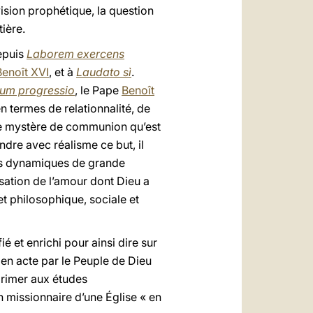
ision prophétique, la question
ière.
depuis
Laborem exercens
Benoît XVI
, et à
Laudato sì
.
um progressio
, le Pape
Benoît
n termes de relationnalité, de
ble mystère de communion qu’est
ndre avec réalisme ce but, il
lles dynamiques de grande
isation de l’amour dont Dieu a
t philosophique, sociale et
 et enrichi pour ainsi dire sur
 en acte par le Peuple de Dieu
primer aux études
 missionnaire d’une Église « en