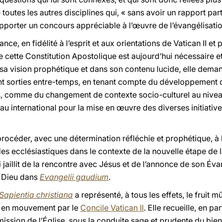
 toutes les autres disciplines qui, « sans avoir un rapport par
apporter un concours appréciable à l’œuvre de l’évangélisati
ce, en fidélité à l’esprit et aux orientations de Vatican II e
e cette Constitution Apostolique est aujourd’hui nécessaire et
sa vision prophétique et dans son contenu lucide, elle deman
nt sorties entre-temps, en tenant compte du développement d
s, comme du changement de contexte socio-culturel au niveau 
 international pour la mise en œuvre des diverses initiative
rocéder, avec une détermination réfléchie et prophétique, à 
es ecclésiastiques dans le contexte de la nouvelle étape de 
i jaillit de la rencontre avec Jésus et de l’annonce de son É
e Dieu dans
Evangelii gaudium
.
Sapientia christiana
a représenté, à tous les effets, le fruit 
s en mouvement par le
Concile Vatican II
. Elle recueille, en pa
mission de l’Église, sous la conduite sage et prudente du bi