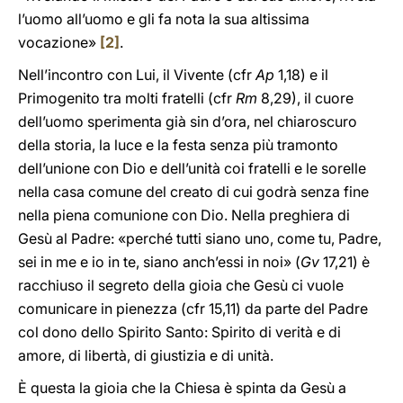
l’uomo all’uomo e gli fa nota la sua altissima
vocazione»
[2]
.
Nell’incontro con Lui, il Vivente (cfr
Ap
1,18) e il
Primogenito tra molti fratelli (cfr
Rm
8,29), il cuore
dell’uomo sperimenta già sin d’ora, nel chiaroscuro
della storia, la luce e la festa senza più tramonto
dell’unione con Dio e dell’unità coi fratelli e le sorelle
nella casa comune del creato di cui godrà senza fine
nella piena comunione con Dio. Nella preghiera di
Gesù al Padre: «perché tutti siano uno, come tu, Padre,
sei in me e io in te, siano anch’essi in noi» (
Gv
17,21) è
racchiuso il segreto della gioia che Gesù ci vuole
comunicare in pienezza (cfr 15,11) da parte del Padre
col dono dello Spirito Santo: Spirito di verità e di
amore, di libertà, di giustizia e di unità.
È questa la gioia che la Chiesa è spinta da Gesù a