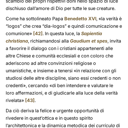
scambio dei propri rispettivi doni nello spazio di luce
dischiuso dall’amore di Dio per tutte le sue creature.
Come ha sottolineato Papa
Benedetto XVI
, «la verità è
“logos” che crea “dia-logos” e quindi comunicazione e
comunione»
[42]
. In questa luce, la
Sapientia
christiana
, richiamandosi alla
Gaudium et spes
, invita
a favorire il dialogo con i cristiani appartenenti alle
altre Chiese e comunità ecclesiali e con coloro che
aderiscono ad altre convinzioni religiose o
umanistiche, e insieme a tenersi «in relazione con gli
studiosi delle altre discipline, siano essi credenti o non
credenti», cercando «di ben intendere e valutare le
loro affermazioni, e di giudicarle alla luce della verità
rivelata»
[43]
.
Da ciò deriva la felice e urgente opportunità di
rivedere in quest’ottica e in questo spirito
l’architettonica e la dinamica metodica
dei
curricula
di