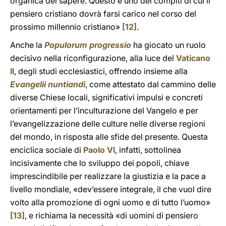
organica del sapere. Questo è uno dei compiti di cui il
pensiero cristiano dovrà farsi carico nel corso del
prossimo millennio cristiano»
[12]
.
Anche la
Populorum progressio
ha giocato un ruolo
decisivo nella riconfigurazione, alla luce del
Vaticano
II
, degli studi ecclesiastici, offrendo insieme alla
Evangelii nuntiandi
, come attestato dal cammino delle
diverse Chiese locali, significativi impulsi e concreti
orientamenti per l’inculturazione del Vangelo e per
l’evangelizzazione delle culture nelle diverse regioni
del mondo, in risposta alle sfide del presente. Questa
enciclica sociale di
Paolo VI
, infatti, sottolinea
incisivamente che lo sviluppo dei popoli, chiave
imprescindibile per realizzare la giustizia e la pace a
livello mondiale, «dev’essere integrale, il che vuol dire
volto alla promozione di ogni uomo e di tutto l’uomo»
[13]
, e richiama la necessità «di uomini di pensiero