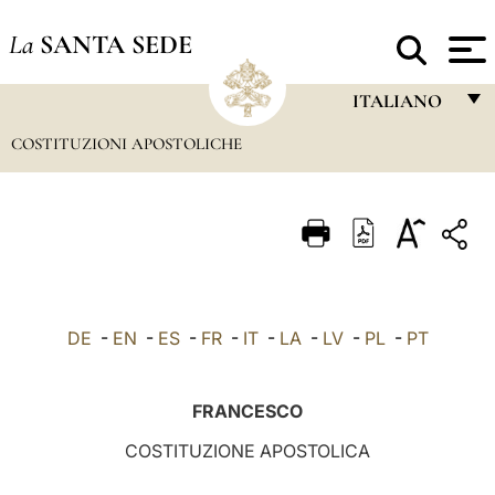
La
SANTA SEDE
ITALIANO
COSTITUZIONI APOSTOLICHE
FRANÇAIS
ENGLISH
ITALIANO
PORTUGUÊS
ESPAÑOL
DE
-
EN
-
ES
-
FR
-
IT
-
LA
-
LV
-
PL
-
PT
DEUTSCH
POLSKI
FRANCESCO
العربيّة
COSTITUZIONE APOSTOLICA
中文