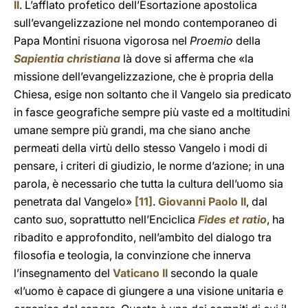
II
. L’afflato profetico dell’Esortazione apostolica
sull’evangelizzazione nel mondo contemporaneo di
Papa Montini risuona vigorosa nel
Proemio
della
Sapientia christiana
là dove si afferma che «la
missione dell’evangelizzazione, che è propria della
Chiesa, esige non soltanto che il Vangelo sia predicato
in fasce geografiche sempre più vaste ed a moltitudini
umane sempre più grandi, ma che siano anche
permeati della virtù dello stesso Vangelo i modi di
pensare, i criteri di giudizio, le norme d’azione; in una
parola, è necessario che tutta la cultura dell’uomo sia
penetrata dal Vangelo»
[11]
.
Giovanni Paolo II
, dal
canto suo, soprattutto nell’Enciclica
Fides et ratio
, ha
ribadito e approfondito, nell’ambito del dialogo tra
filosofia e teologia, la convinzione che innerva
l’insegnamento del
Vaticano II
secondo la quale
«l’uomo è capace di giungere a una visione unitaria e