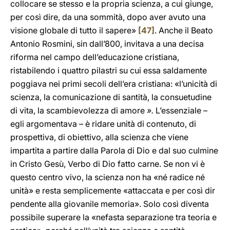
collocare se stesso e la propria scienza, a cui giunge,
per così dire, da una sommità, dopo aver avuto una
visione globale di tutto il sapere»
[47]
. Anche il Beato
Antonio Rosmini, sin dall’800, invitava a una decisa
riforma nel campo dell’educazione
cristiana,
ristabilendo i quattro
pilastri su cui essa saldamente
poggiava nei primi secoli dell’era cristiana: «l’unicità di
scienza, la comunicazione di santità, la consuetudine
di vita, la scambievolezza di amore
».
L’essenziale –
egli argomentava – è ridare unità di contenuto, di
prospettiva, di obiettivo, alla scienza che viene
impartita a partire dalla Parola di Dio e dal suo culmine
in Cristo Gesù, Verbo di Dio fatto carne. Se non vi è
questo centro vivo, la scienza non ha «né radice né
unità» e resta semplicemente «attaccata e per così dir
pendente alla giovanile memoria». Solo così diventa
possibile superare la «nefasta separazione tra teoria e