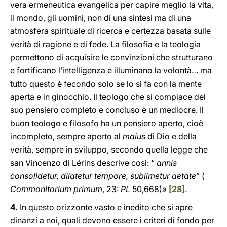
vera ermeneutica evangelica per capire meglio la vita,
il mondo, gli uomini, non di una sintesi ma di una
atmosfera spirituale di ricerca e certezza basata sulle
verità di ragione e di fede. La filosofia e la teologia
permettono di acquisire le convinzioni che strutturano
e fortificano l’intelligenza e illuminano la volontà… ma
tutto questo è fecondo solo se lo si fa con la mente
aperta e in ginocchio. Il teologo che si compiace del
suo pensiero completo e concluso è un mediocre. Il
buon teologo e filosofo ha un pensiero aperto, cioè
incompleto, sempre aperto al
maius
di Dio e della
verità, sempre in sviluppo, secondo quella legge che
san Vincenzo di Lérins descrive così: “
annis
consolidetur, dilatetur tempore, sublimetur aetate
” (
Commonitorium primum
, 23:
PL
50,668)»
[28]
.
4.
In questo orizzonte vasto e inedito che si apre
dinanzi a noi, quali devono essere i criteri di fondo per