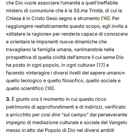
che Dio vuole associare l’umanità a quell’ineffabile
mistero di comunione che è la SS.ma Trinità, di cui la
Chiesa è in Cristo Gesù segno e strumento
[16]
. Per
raggiungere realisticamente questo scopo, egli invita a
«dilatare la ragione» per renderla capace di conoscere
e orientare le imponenti nuove dinamiche che
travagliano la famiglia umana, «animandole nella
prospettiva di quella civiltà dell’amore il cui seme Dio
ha posto in ogni popolo, in ogni cultura»
[17]
e
facendo «interagire i diversi livelli del sapere umano»:
quello teologico e quello filosofico, quello sociale e
quello scientifico
[18]
.
3.
È giunto ora il momento in cui questo ricco
patrimonio di approfondimenti e di indirizzi, verificato
e arricchito per così dire “sul campo” dal perseverante
impegno di mediazione culturale e sociale del Vangelo
messo in atto dal Popolo di Dio nei diversi ambiti