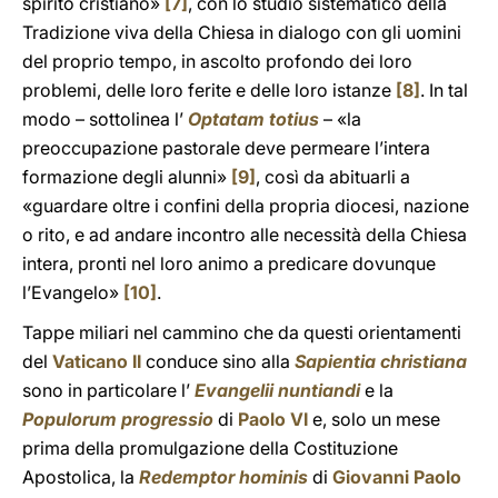
spirito cristiano»
[7]
, con lo studio sistematico della
Tradizione viva della Chiesa in dialogo con gli uomini
del proprio tempo, in ascolto profondo dei loro
problemi, delle loro ferite e delle loro istanze
[8]
. In tal
modo – sottolinea l’
Optatam totius
– «la
preoccupazione pastorale deve permeare l’intera
formazione degli alunni»
[9]
, così da abituarli a
«guardare oltre i confini della propria diocesi, nazione
o rito, e ad andare incontro alle necessità della Chiesa
intera, pronti nel loro animo a predicare dovunque
l’Evangelo»
[10]
.
Tappe miliari nel cammino che da questi orientamenti
del
Vaticano II
conduce sino alla
Sapientia christiana
sono in particolare l’
Evangelii nuntiandi
e la
Populorum progressio
di
Paolo VI
e, solo un mese
prima della promulgazione della Costituzione
Apostolica, la
Redemptor hominis
di
Giovanni Paolo