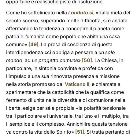
opportune e realistiche piste di risoluzione.
Come ho sottolineato nella
Laudato sì
, «dalla metà del
secolo scorso, superando molte difficoltà, si è andata
affermando la tendenza a concepire il pianeta come
patria e l’umanità come popolo che abita una casa
comune»
[49]
. La presa di coscienza di questa
interdipendenza «ci obbliga a pensare a
un solo
mondo
, ad un
progetto comune
»
[50]
. La Chiesa, in
particolare, in sintonia convinta e profetica con
l’impulso a una sua rinnovata presenza e missione
nella storia promosso dal
Vaticano II
, è chiamata a
sperimentare che la cattolicità che la qualifica come
fermento di unità nella diversità e di comunione nella
libertà, esige per sé e propizia «la polarità tensionale
tra il particolare e l’universale, tra l’uno e il multiplo, tra
il semplice e il complesso. Annichilire questa tensione
va contro la vita dello Spirito»
[51]
. Si tratta pertanto di