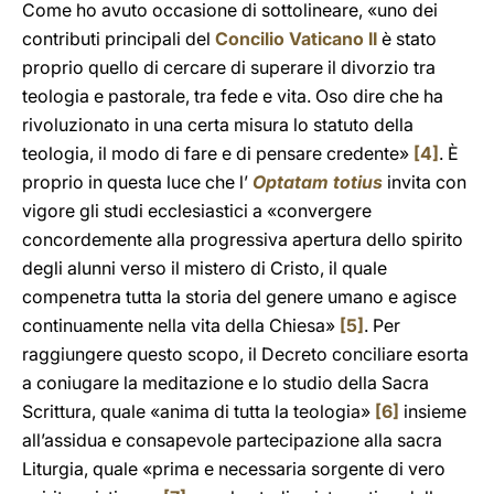
Come ho avuto occasione di sottolineare, «uno dei
contributi principali del
Concilio Vaticano II
è stato
proprio quello di cercare di superare il divorzio tra
teologia e pastorale, tra fede e vita. Oso dire che ha
rivoluzionato in una certa misura lo statuto della
teologia, il modo di fare e di pensare credente»
[4]
. È
proprio in questa luce che l’
Optatam totius
invita con
vigore gli studi ecclesiastici a «convergere
concordemente alla progressiva apertura dello spirito
degli alunni verso il mistero di Cristo, il quale
compenetra tutta la storia del genere umano e agisce
continuamente nella vita della Chiesa»
[5]
. Per
raggiungere questo scopo, il Decreto conciliare esorta
a coniugare la meditazione e lo studio della Sacra
Scrittura, quale «anima di tutta la teologia»
[6]
insieme
all’assidua e consapevole partecipazione alla sacra
Liturgia, quale «prima e necessaria sorgente di vero