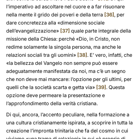
l’imperativo ad ascoltare nel cuore e a far risuonare
nella mente il grido dei poveri e della terra
[36]
, per
dare concretezza alla «dimensione sociale
dell’evangelizzazione»
[37]
quale parte integrale della
missione della Chiesa: perché «Dio, in Cristo, non
redime solamente la singola persona, ma anche le
relazioni sociali tra gli uomini»
[38]
. E’ vero, infatti, che
«la bellezza del Vangelo non sempre può essere
adeguatamente manifestata da noi, ma c’è un segno
che non deve mai mancare: l’opzione per gli ultimi, per
quelli che la società scarta e getta via»
[39]
. Questa
opzione deve permeare la presentazione e
l’approfondimento della verità cristiana.
Di qui, ancora, l’accento peculiare, nella formazione a
una cultura cristianamente ispirata, a scoprire in tutta la
creazione l’impronta trinitaria che fa del cosmo in cui
viviamo «una trama di relazioni» in cui «è proprio di