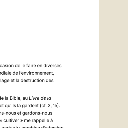
العربيّة
中文
LATINE
casion de le faire en diverses
diale de l’environnement,
lage et la destruction des
e la Bible, au
Livre de la
t qu’ils la gardent (cf. 2, 15).
ivons-nous et gardons-nous
« cultiver » me rappelle à
it partagé : combien d’attention,