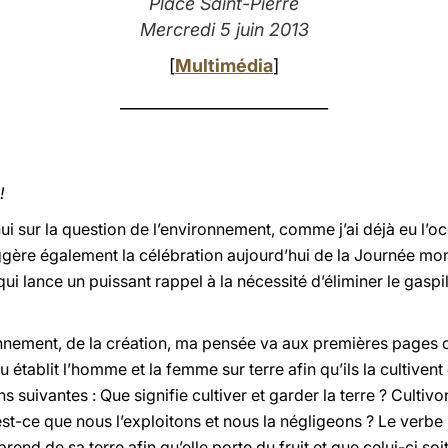
Place Saint-Pierre
Mercredi 5 juin 2013
[
Multimédia
]
__________________________
!
ui sur la question de l’environnement, comme j’ai déjà eu l’oc
gère également la célébration aujourd’hui de la Journée mon
i lance un puissant rappel à la nécessité d’éliminer le gaspil
nement, de la création, ma pensée va aux premières pages d
u établit l’homme et la femme sur terre afin qu’ils la cultivent e
ns suivantes : Que signifie cultiver et garder la terre ? Cult
est-ce que nous l’exploitons et nous la négligeons ? Le verbe 
r prend de sa terre afin qu’elle porte du fruit et que celui-ci so