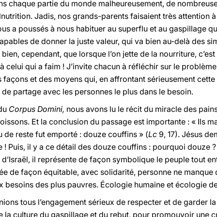
ans chaque partie du monde malheureusement, de nombreuses
nutrition. Jadis, nos grands-parents faisaient très attention à 
us a poussés à nous habituer au superflu et au gaspillage quo
pables de donner la juste valeur, qui va bien au-delà des s
n, cependant, que lorsque l’on jette de la nourriture, c’est 
 à celui qui a faim ! J’invite chacun à réfléchir sur le problèm
des façons et des moyens qui, en affrontant sérieusement cett
t de partage avec les personnes le plus dans le besoin.
 du
Corpus Domini,
nous avons lu le récit du miracle des pain
oissons. Et la conclusion du passage est importante : « Ils m
eu de reste fut emporté : douze couffins » (
Lc
9, 17). Jésus de
 ! Puis, il y a ce détail des douze couffins : pourquoi douze ?
d’Israël, il représente de façon symbolique le peuple tout ent
agée de façon équitable, avec solidarité, personne ne manque
besoins des plus pauvres. Écologie humaine et écologie de 
ions tous l’engagement sérieux de respecter et de garder la c
a culture du gaspillage et du rebut, pour promouvoir une cult