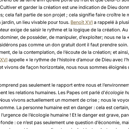
Cultiver et garder la création est une indication de Dieu do
s; cela fait partie de son projet ; cela signifie faire croître 
n jardin, un lieu vivable pour tous.
Benoît
XVI
a rappelé à plusi
teur exige de saisir le rythme et la logique de la création. 
 dominer, de posséder, de manipuler, d’exploiter; nous ne la 
sidérons pas comme un don gratuit dont il faut prendre soin
ement, de la contemplation, de l’écoute de la création; et ain
XVI
appelle « le rythme de l’histoire d’amour de Dieu avec l
t vivons de façon horizontale, nous nous sommes éloignés d
comprend pas seulement le rapport entre nous et l’environnem
nt les relations humaines. Les Papes ont parlé d’
écologie 
 Nous vivons actuellement un moment de crise ; nous le voyo
’homme. La personne humaine est en danger : cela est certai
à l’urgence de l’écologie humaine ! Et le danger est grave, p
rofonde : ce n’est pas seulement une question d’économie, mai