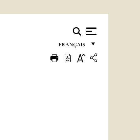
FRANÇAIS
FRANÇAIS
ENGLISH
ITALIANO
PORTUGUÊS
ESPAÑOL
DEUTSCH
POLSKI