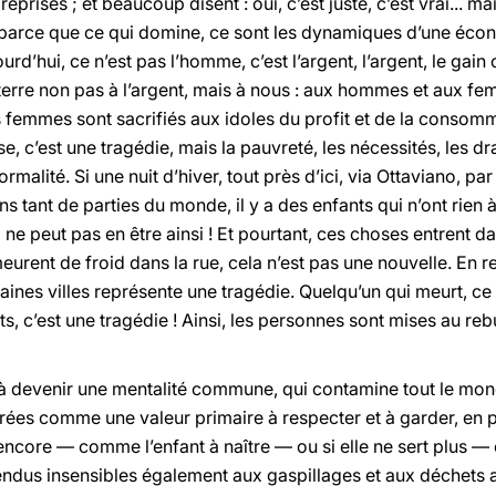
s reprises ; et beaucoup disent : oui, c’est juste, c’est vrai..
 parce que ce qui domine, ce sont les dynamiques d’une écon
d’hui, ce n’est pas l’homme, c’est l’argent, l’argent, le gai
 terre non pas à l’argent, mais à nous : aux hommes et aux f
femmes sont sacrifiés aux idoles du profit et de la consommat
sse, c’est une tragédie, mais la pauvreté, les nécessités, les 
 normalité. Si une nuit d’hiver, tout près d’ici, via Ottaviano,
ns tant de parties du monde, il y a des enfants qui n’ont rien
 ne peut pas en être ainsi ! Et pourtant, ces choses entrent da
urent de froid dans la rue, cela n’est pas une nouvelle. En 
aines villes représente une tragédie. Quelqu’un qui meurt, ce 
s, c’est une tragédie ! Ainsi, les personnes sont mises au reb
d à devenir une mentalité commune, qui contamine tout le mon
ées comme une valeur primaire à respecter et à garder, en par
s encore — comme l’enfant à naître — ou si elle ne sert plus
endus insensibles également aux gaspillages et aux déchets a