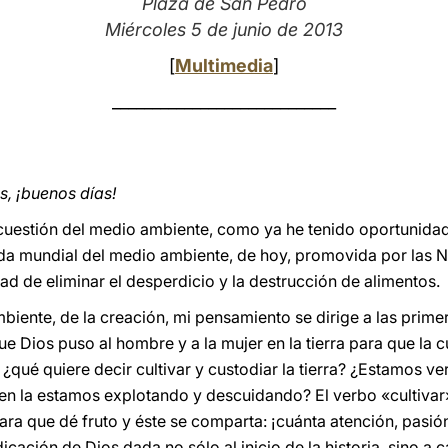
Plaza de San Pedro
Miércoles 5 de junio de 2013
[
Multimedia
]
____________________________
, ¡buenos días!
cuestión del medio ambiente, como ya he tenido oportunidad
da mundial del medio ambiente, de hoy, promovida por las N
ad de eliminar el desperdicio y la destrucción de alimentos.
nte, de la creación, mi pensamiento se dirige a las primeras
e Dios puso al hombre y a la mujer en la tierra para que la cu
 ¿qué quiere decir cultivar y custodiar la tierra? ¿Estamos 
ien la estamos explotando y descuidando? El verbo «cultiva
 para que dé fruto y éste se comparta: ¡cuánta atención, pasió
dicación de Dios dada no sólo al inicio de la historia, sino a