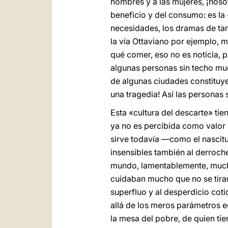
hombres y a las mujeres, ¡noso
beneficio y del consumo: es la 
necesidades, los dramas de tan
la vía Ottaviano por ejemplo, m
qué comer, eso no es noticia, 
algunas personas sin techo muer
de algunas ciudades constituye 
una tragedia! Así las personas
Esta «cultura del descarte» ti
ya no es percibida como valor p
sirve todavía —como el nascit
insensibles también al derroch
mundo, lamentablemente, mucha
cuidaban mucho que no se tira
superfluo y al desperdicio coti
allá de los meros parámetros 
la mesa del pobre, de quien tie