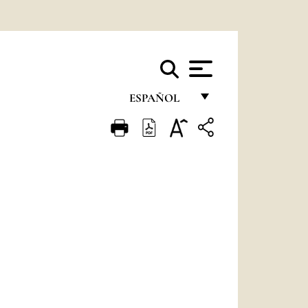
ESPAÑOL
FRANÇAIS
ENGLISH
ITALIANO
PORTUGUÊS
ESPAÑOL
DEUTSCH
POLSKI