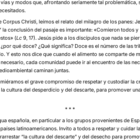
ar vías y modos que, afrontando seriamente tal problemática, 
ecesitados.
e Corpus Christi, leímos el relato del milagro de los panes: J
 la conclusión del pasaje es importante: «Comieron todos y 
stos» (
Lc
9, 17). Jesús pide a los discípulos que nada se pie
 ¿por qué doce? ¿Qué significa? Doce es el número de las tri
lo. Y esto nos dice que cuando el alimento se comparte de m
o necesario, cada comunidad puede ir al encuentro de las ne
dioambiental caminan juntas.
miéramos el grave compromiso de respetar y custodiar la cr
la cultura del desperdicio y del descarte, para promover una 
* * *
gua española, en particular a los grupos provenientes de Es
aíses latinoamericanos. Invito a todos a respetar y cuidar la
arrestar “la cultura del descarte” y del desecho para promov