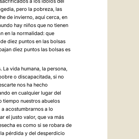
acrificados a los ídolos del
agedia, pero la pobreza, las
e de invierno, aquí cerca, en
 mundo hay niños que no tienen
an en la normalidad: que
 de diez puntos en las bolsas
bajan diez puntos las bolsas es
. La vida humana, la persona,
pobre o discapacitada, si no
escarte nos ha hecho
ando en cualquier lugar del
o tiempo nuestros abuelos
 a acostumbrarnos a lo
r el justo valor, que va más
esecha es como si se robara de
 la pérdida y del desperdicio