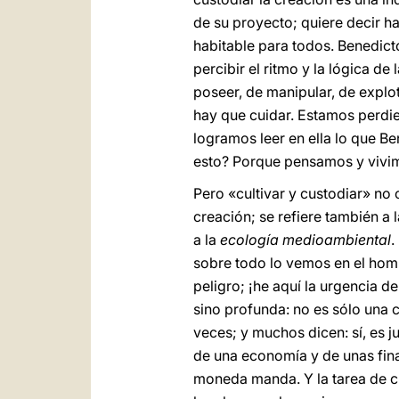
de su proyecto; quiere decir h
habitable para todos. Benedic
percibir el ritmo y la lógica 
poseer, de manipular, de explo
hay que cuidar. Estamos perdien
logramos leer en ella lo que B
esto? Porque pensamos y vivim
Pero «cultivar y custodiar» no
creación; se refiere también a
a la
ecología medioambiental
.
sobre todo lo vemos en el homb
peligro; ¡he aquí la urgencia d
sino profunda: no es sólo una c
veces; y muchos dicen: sí, es j
de una economía y de unas fina
moneda manda. Y la tarea de cus