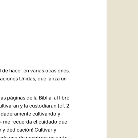
العربيّة
中文
LATINE
 de hacer en varias ocasiones.
aciones Unidas, que lanza un
 páginas de la Biblia, al libro
ltivaran y la custodiaran (cf. 2,
verdaderamente cultivando y
r» me recuerda el cuidado que
n y dedicación! Cultivar y
 cada uno de nosotros; es parte