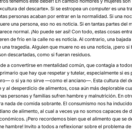
tros tenemos este deber! En cambio hombres y mujeres son s
«cultura del descarte». Si se estropea un
computer
es una tr
tas personas acaban por entrar en la normalidad. Si una noch
uere una persona, eso no es noticia. Si en tantas partes del
parece normal. ¡No puede ser así! Con todo, estas cosas entr
en de frío en la calle no es noticia. Al contrario, una bajada
una tragedia. Alguien que muere no es una noticia, ¡pero si 
 son descartadas, como si fueran residuos.
ende a convertirse en mentalidad común, que contagia a todos
rimario que hay que respetar y tutelar, especialmente si es 
uro— o si ya no sirve —como el anciano—. Esta cultura del d
e y al desperdicio de alimentos, cosa aún más deplorable cu
s personas y familias sufren hambre y malnutrición. En otr
ra nada de comida sobrante. El consumismo nos ha inducido
diano de alimento, al cual a veces ya no somos capaces de da
económicos. ¡Pero recordemos bien que el alimento que se d
ne hambre! Invito a todos a reflexionar sobre el problema de