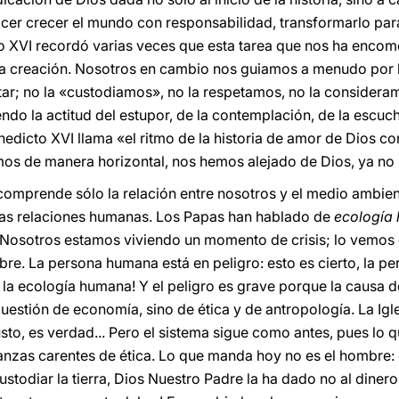
acer crecer el mundo con responsabilidad, transformarlo para
to XVI recordó varias veces que esta tarea que nos ha enco
de la creación. Nosotros en cambio nos guiamos a menudo por 
tar; no la «custodiamos», no la respetamos, no la consider
do la actitud del estupor, de la contemplación, de la escuch
enedicto XVI llama «el ritmo de la historia de amor de Dios 
os de manera horizontal, nos hemos alejado de Dios, ya no 
 comprende sólo la relación entre nosotros y el medio ambient
 las relaciones humanas. Los Papas han hablado de
ecología
 Nosotros estamos viviendo un momento de crisis; lo vemos 
re. La persona humana está en peligro: esto es cierto, la p
e la ecología humana! Y el peligro es grave porque la causa d
uestión de economía, sino de ética y de antropología. La Igl
usto, es verdad... Pero el sistema sigue como antes, pues lo
nzas carentes de ética. Lo que manda hoy no es el hombre: es
todiar la tierra, Dios Nuestro Padre la ha dado no al dinero,