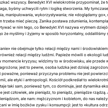
zkać wszyscy. Benedykt XVI wielokrotnie przypominał, że 
ga, byśmy uchwycili rytm i logikę stworzenia. My tymczase
ia, manipulowania, wykorzystywania; nie «doglądamy go», 
 trzeba mieć pieczę. Zanika postawa zdumienia, kontemplacj
tywać w nim tego, co Benedykt XVI nazywa «rytmem dziejów
go że myślimy i żyjemy w sposób horyzontalny, oddaliliśmy 
anie» nie obejmuje tylko relacji między nami i środowiskiem
wnież relacji między ludźmi. Papieże mówili o ekologii ludz
w momencie kryzysu; widzimy to w środowisku, ale przede 
agrożona; jest to pewne, osoba ludzka jest dzisiaj zagrożona
st poważne, ponieważ przyczyna problemu nie jest powierzcho
, ale etyki i antropologii. Kościół podkreślał to wielokrotnie
taje taki sam, ponieważ tym, co dominuje, jest dynamika ek
nie jest człowiek, ale pieniądz, to pieniądz, pieniądze rządzą
pieniądzom, ale nam: mężczyznom i kobietom, do nas należ
ani w imię bożków zysku i konsumpcji: jest to «kultura odrz