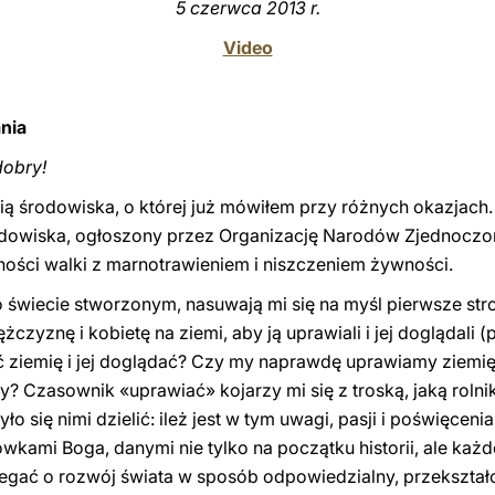
5 czerwca 2013 r.
Video
ania
dobry!
ią środowiska, o której już mówiłem przy różnych okazjach.
odowiska, ogłoszony przez Organizację Narodów Zjednoczo
ości walki z marnotrawieniem i niszczeniem żywności.
świecie stworzonym, nasuwają mi się na myśl pierwsze stron
czyznę i kobietę na ziemi, aby ją uprawiali i jej doglądali (
ć ziemię i jej doglądać? Czy my naprawdę uprawiamy ziemię 
? Czasownik «uprawiać» kojarzy mi się z troską, jaką rolni
 się nimi dzielić: ileż jest w tym uwagi, pasji i poświęceni
kami Boga, danymi nie tylko na początku historii, ale każd
iegać o rozwój świata w sposób odpowiedzialny, przekształ