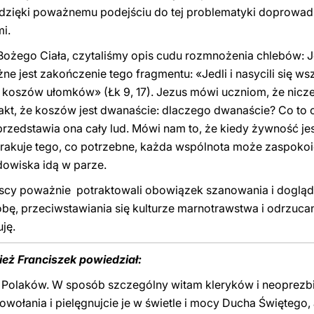
e dzięki poważnemu podejściu do tej problematyki doprowadzą
mi.
 Bożego Ciała, czytaliśmy opis cudu rozmnożenia chlebów: 
e jest zakończenie tego fragmentu: «Jedli i nasycili się ws
e koszów ułomków» (Łk 9, 17). Jezus mówi uczniom, że nicz
fakt, że koszów jest dwanaście: dlaczego dwanaście? Co to
przedstawia ona cały lud. Mówi nam to, że kiedy żywność jes
brakuje tego, co potrzebne, każda wspólnota może zaspoko
dowiska idą w parze.
cy poważnie potraktowali obowiązek szanowania i dogląd
bę, przeciwstawiania się kulturze marnotrawstwa i odrzuca
uję.
eż Franciszek powiedział:
Polaków. W sposób szczególny witam kleryków i neoprezbit
wołania i pielęgnujcie je w świetle i mocy Ducha Świętego,