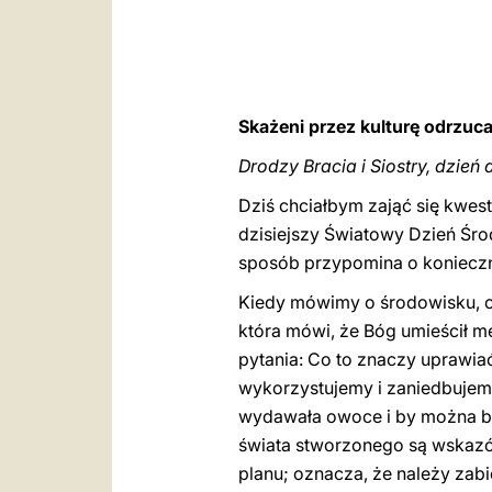
Skażeni przez kulturę odrzuc
Drodzy Bracia i Siostry, dzień 
Dziś chciałbym zająć się kwest
dzisiejszy Światowy Dzień Śr
sposób przypomina o konieczn
Kiedy mówimy o środowisku, o 
która mówi, że Bóg umieścił męż
pytania: Co to znaczy uprawia
wykorzystujemy i zaniedbujemy
wydawała owoce i by można było
świata stworzonego są wskazów
planu; oznacza, że należy zab