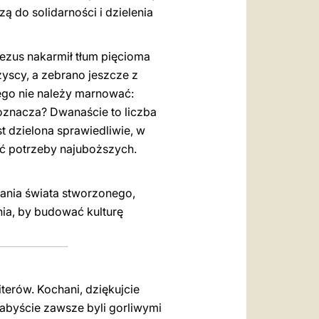
 do solidarności i dzielenia
Jezus nakarmił tłum pięcioma
zyscy, a zebrano jeszcze z
ego nie należy marnować:
 oznacza? Dwanaście to liczba
t dzielona sprawiedliwie, w
ić potrzeby najuboższych.
ania świata stworzonego,
nia, by budować kulturę
erów. Kochani, dziękujcie
 abyście zawsze byli gorliwymi