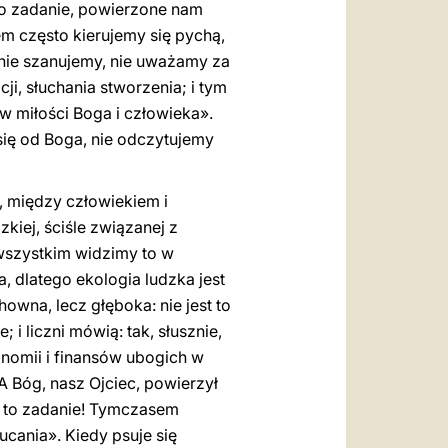
to zadanie, powierzone nam
m często kierujemy się pychą,
nie szanujemy, nie uważamy za
i, słuchania stworzenia; i tym
 miłości Boga i człowieka».
się od Boga, nie odczytujemy
, między człowiekiem i
kiej, ściśle związanej z
wszystkim widzimy to w
, dlatego ekologia ludzka jest
wna, lecz głęboka: nie jest to
; i liczni mówią: tak, słusznie,
onomii i finansów ubogich w
. A Bóg, nasz Ojciec, powierzył
y to zadanie! Tymczasem
ucania». Kiedy psuje się