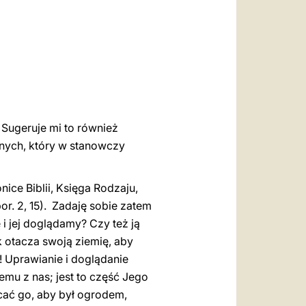
العربيّة
中文
LATINE
 Sugeruje mi to również
nych, który w stanowczy
ice Biblii, Księga Rodzaju,
por. 2, 15). Zadaję sobie zatem
i jej doglądamy? Czy też ją
k otacza swoją ziemię, aby
a! Uprawianie i doglądanie
emu z nas; jest to część Jego
cać go, aby był ogrodem,