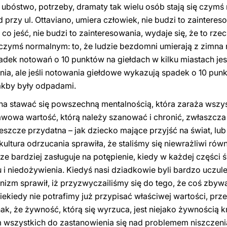
le ubóstwo, potrzeby, dramaty tak wielu osób stają się czym
d przy ul. Ottaviano, umiera człowiek, nie budzi to zainteres
ą co jeść, nie budzi to zainteresowania, wydaje się, że to rz
ę czymś normalnym: to, że ludzie bezdomni umierają z zimna n
dek notowań o 10 punktów na giełdach w kilku miastach jest
nia, ale jeśli notowania giełdowe wykazują spadek o 10 punkt
akby były odpadami.
na stawać się powszechną mentalnością, która zaraża wszyst
wowa wartość, którą należy szanować i chronić, zwłaszcza j
 jeszcze przydatna – jak dziecko mające przyjść na świat, lub 
ltura odrzucania sprawiła, że staliśmy się niewrażliwi rów
 bardziej zasługuje na potępienie, kiedy w każdej części świ
u i niedożywienia. Kiedyś nasi dziadkowie byli bardzo uczule
izm sprawił, iż przyzwyczailiśmy się do tego, że coś zbyw
iekiedy nie potrafimy już przypisać właściwej wartości, pr
k, że żywność, którą się wyrzuca, jest niejako żywnością k
m wszystkich do zastanowienia się nad problemem niszczen