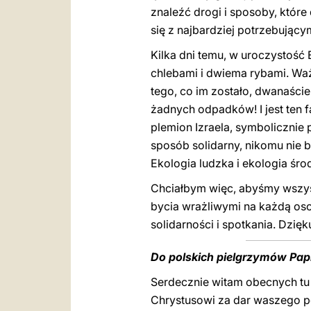
znaleźć drogi i sposoby, któr
się z najbardziej potrzebujący
Kilka dni temu, w uroczystość
chlebami i dwiema rybami. Ważn
tego, co im zostało, dwanaści
żadnych odpadków! I jest ten 
plemion Izraela, symbolicznie 
sposób solidarny, nikomu nie 
Ekologia ludzka i ekologia śro
Chciałbym więc, abyśmy wszys
bycia wrażliwymi na każdą oso
solidarności i spotkania. Dzięk
Do polskich pielgrzymów Papi
Serdecznie witam obecnych tu 
Chrystusowi za dar waszego po