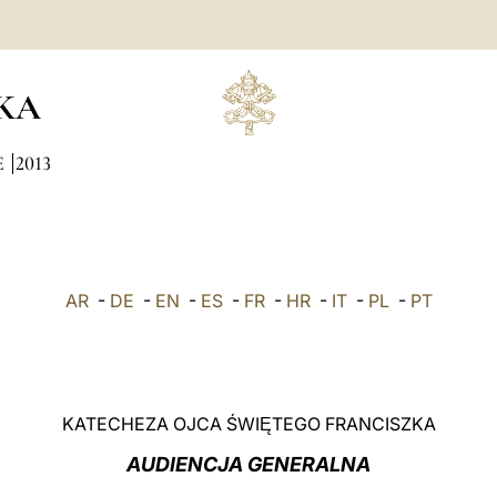
KA
E
2013
AR
-
DE
-
EN
-
ES
-
FR
-
HR
-
IT
-
PL
-
PT
KATECHEZA OJCA ŚWI
TEGO FRANCISZKA
Ę
AUDIENCJA GENERALNA