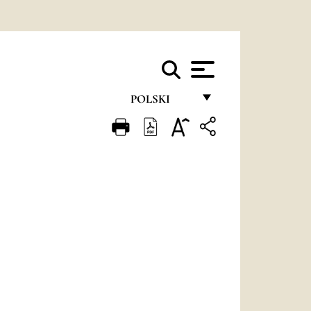
POLSKI
FRANÇAIS
ENGLISH
ITALIANO
PORTUGUÊS
ESPAÑOL
DEUTSCH
POLSKI