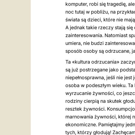
komputer, robi się tragedię, a
noc tutaj w pobliżu, na przykła
świata są dzieci, które nie maj
A jednak takie rzeczy stają si
zainteresowania. Natomiast spa
umiera, nie budzi zainteresowa
sposób osoby są odrzucane, j
Ta «kultura odrzucania» zaczy
są już postrzegane jako podsta
niepełnosprawna, jeśli nie jest
osoba w podeszłym wieku. Ta ku
wyrzucanie żywności, co jeszcze
rodziny cierpią na skutek głod
resztek żywności. Konsumpcjon
marnowania żywności, której n
ekonomiczne. Pamiętajmy jedna
tych, którzy głodują! Zachęca