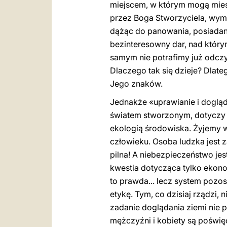
miejscem, w którym mogą mies
przez Boga Stworzyciela, wyma
dążąc do panowania, posiadan
bezinteresowny dar, nad którym
samym nie potrafimy już odczy
Dlaczego tak się dzieje? Dlate
Jego znaków.
Jednakże «uprawianie i dogląd
światem stworzonym, dotyczy ró
ekologią środowiska. Żyjemy 
człowieku. Osoba ludzka jest z
pilna! A niebezpieczeństwo je
kwestia dotycząca tylko ekonomii
to prawda... lecz system pozos
etykę. Tym, co dzisiaj rządzi, 
zadanie doglądania ziemi nie 
mężczyźni i kobiety są poświęc