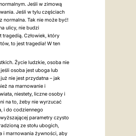
ś normalnym. Jeśli w zimową
owania. Jeśli w tylu częściach
ecz normalna. Tak nie może być!
a ulicy, nie budzi
 tragedią. Człowiek, który
ów, to jest tragedia! W ten
kich. Życie ludzkie, osoba nie
eśli osoba jest uboga lub
już nie jest przydatna – jak
nież na marnowanie i
ata, niestety, liczne osoby i
ni na to, żeby nie wyrzucać
a, i do codziennego
zewyższającej parametry czysto
radzioną ze stołu ubogich,
ia i marnowania żywności, aby