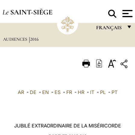
Le
SAINT-SIÈGE
FRANÇAIS
AUDIENCES
2016
FRANÇAIS
ENGLISH
ITALIANO
PORTUGUÊS
ESPAÑOL
AR
-
DE
-
EN
-
ES
-
FR
-
HR
-
IT
-
PL
-
PT
DEUTSCH
POLSKI
العربيّة
JUBILÉ EXTRAORDINAIRE DE LA MISÉRICORDE
中文