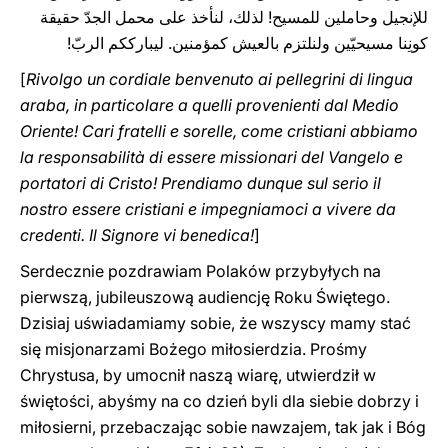
للإنجيل وحاملين للمسيح! لذلك، لنأخذ على محمل الجدّ حقيقة
كونِنا مسيحيّين ولنلتزم بالعيش كمؤمنين. ليبارككم الربّ!
[
Rivolgo un cordiale benvenuto ai pellegrini di lingua
araba, in particolare a quelli provenienti dal Medio
Oriente! Cari fratelli e sorelle, come cristiani abbiamo
la responsabilità di essere missionari del Vangelo e
portatori di Cristo! Prendiamo dunque sul serio il
nostro essere cristiani e impegniamoci a vivere da
credenti. Il Signore vi benedica!
]
Serdecznie pozdrawiam Polaków przybyłych na
pierwszą, jubileuszową audiencję Roku Świętego.
Dzisiaj uświadamiamy sobie, że wszyscy mamy stać
się misjonarzami Bożego miłosierdzia. Prośmy
Chrystusa, by umocnił naszą wiarę, utwierdził w
świętości, abyśmy na co dzień byli dla siebie dobrzy i
miłosierni, przebaczając sobie nawzajem, tak jak i Bóg