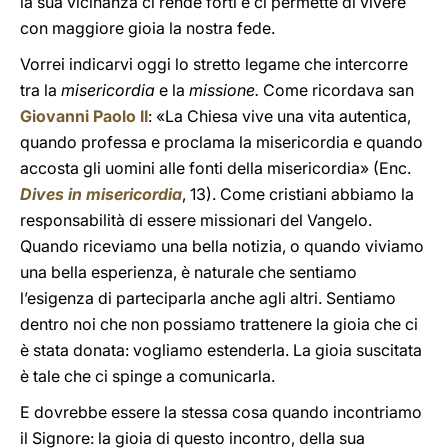
la sua vicinanza ci rende forti e ci permette di vivere
con maggiore gioia la nostra fede.
Vorrei indicarvi oggi lo stretto legame che intercorre
tra la
misericordia
e la
missione.
Come ricordava san
Giovanni Paolo II
: «La Chiesa vive una vita autentica,
quando professa e proclama la misericordia e quando
accosta gli uomini alle fonti della misericordia» (Enc.
Dives in misericordia
, 13). Come cristiani abbiamo la
responsabilità di essere missionari del Vangelo.
Quando riceviamo una bella notizia, o quando viviamo
una bella esperienza, è naturale che sentiamo
l’esigenza di parteciparla anche agli altri. Sentiamo
dentro noi che non possiamo trattenere la gioia che ci
è stata donata: vogliamo estenderla. La gioia suscitata
è tale che ci spinge a comunicarla.
E dovrebbe essere la stessa cosa quando incontriamo
il Signore: la gioia di questo incontro, della sua