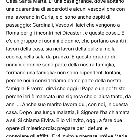
Casa Santa Marta. E’ una casa grande, dove abitano
una quarantina di sacerdoti e alcuni vescovi che con
me lavorano in Curia, e ci sono anche ospiti di
passaggio: Cardinali, Vescovi, laici che vengono a
Roma per gli incontri nei Dicasteri, e queste cose... E
c’è un gruppo di uomini e donne, che portano avanti i
lavori della casa, sia nei lavori della pulizia, nella
cucina, nella sala da pranzo. E questo gruppo di
uomini e donne sono parte della nostra famiglia,
formano una famiglia: non sono dipendenti lontani,
perché noi li consideriamo come parte della nostra
famiglia. E vorrei dirvi che oggi il Papa è un po’ triste
perché ieri è mancata una signora che ci aiuta tanto, da
anni … Anche suo marito lavora qui, con noi, in questa
casa. Dopo una lunga malattia, il Signore l’ha chiamata
a sé. Si chiama Elvira. E io vi invito, oggi, a fare due
opere di misericordia: pregare per i defunti e
consolare gli afflitti. E vi invito a pregare un’Ave Maria