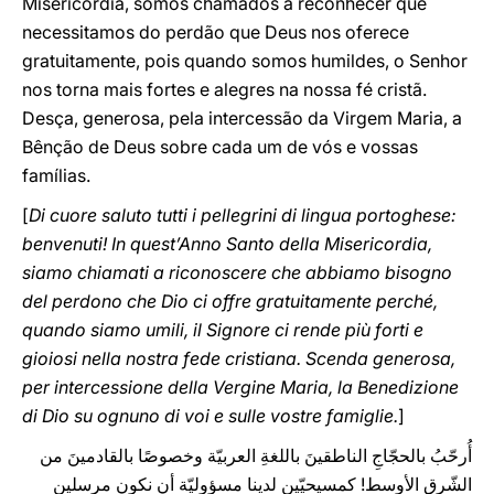
Misericórdia, somos chamados a reconhecer que
necessitamos do perdão que Deus nos oferece
gratuitamente, pois quando somos humildes, o Senhor
nos torna mais fortes e alegres na nossa fé cristã.
Desça, generosa, pela intercessão da Virgem Maria, a
Bênção de Deus sobre cada um de vós e vossas
famílias.
[
Di cuore saluto tutti i pellegrini di lingua portoghese:
benvenuti! In quest’Anno Santo della Misericordia,
siamo chiamati a riconoscere che abbiamo bisogno
del perdono che Dio ci offre gratuitamente perché,
quando siamo umili, il Signore ci rende più forti e
gioiosi nella nostra fede cristiana. Scenda generosa,
per intercessione della Vergine Maria, la Benedizione
di Dio su ognuno di voi e sulle vostre famiglie.
]
أُرحّبُ بالحجّاجِ الناطقينَ باللغةِ العربيّة وخصوصًا بالقادمينَ من
الشّرق الأوسط! كمسيحيّين لدينا مسؤوليّة أن نكون مرسلين