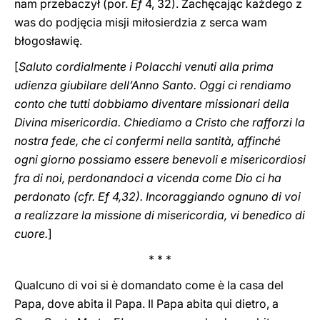
nam przebaczył (por.
Ef
4, 32). Zachęcając każdego z
was do podjęcia misji miłosierdzia z serca wam
błogosławię.
[
Saluto cordialmente i Polacchi venuti alla prima
udienza giubilare dell’Anno Santo. Oggi ci rendiamo
conto che tutti dobbiamo diventare missionari della
Divina misericordia. Chiediamo a Cristo che rafforzi la
nostra fede, che ci confermi nella santità, affinché
ogni giorno possiamo essere benevoli e misericordiosi
fra di noi, perdonandoci a vicenda come Dio ci ha
perdonato (cfr. Ef 4,32). Incoraggiando ognuno di voi
a realizzare la missione di misericordia, vi benedico di
cuore.
]
* * *
Qualcuno di voi si è domandato come è la casa del
Papa, dove abita il Papa. Il Papa abita qui dietro, a