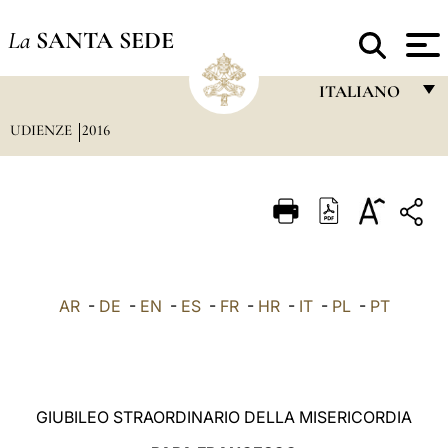
La
SANTA SEDE
ITALIANO
UDIENZE
2016
FRANÇAIS
ENGLISH
ITALIANO
PORTUGUÊS
ESPAÑOL
AR
-
DE
-
EN
-
ES
-
FR
-
HR
-
IT
-
PL
-
PT
DEUTSCH
POLSKI
العربيّة
GIUBILEO STRAORDINARIO DELLA MISERICORDIA
中文