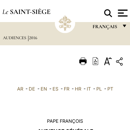
Le
SAINT-SIÈGE
FRANÇAIS
AUDIENCES
2016
FRANÇAIS
ENGLISH
ITALIANO
PORTUGUÊS
ESPAÑOL
AR
-
DE
-
EN
-
ES
-
FR
-
HR
-
IT
-
PL
-
PT
DEUTSCH
POLSKI
العربيّة
PAPE FRANÇOIS
中文