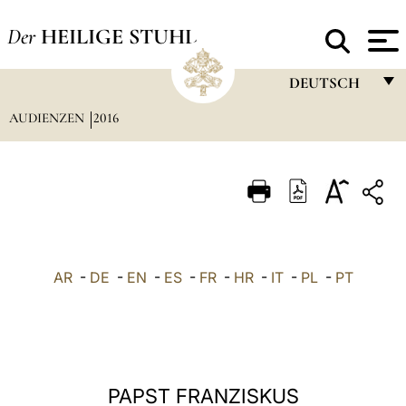
Der
HEILIGE STUHL
DEUTSCH
AUDIENZEN
2016
FRANÇAIS
ENGLISH
ITALIANO
PORTUGUÊS
ESPAÑOL
AR
-
DE
-
EN
-
ES
-
FR
-
HR
-
IT
-
PL
-
PT
DEUTSCH
POLSKI
العربيّة
PAPST FRANZISKUS
中文