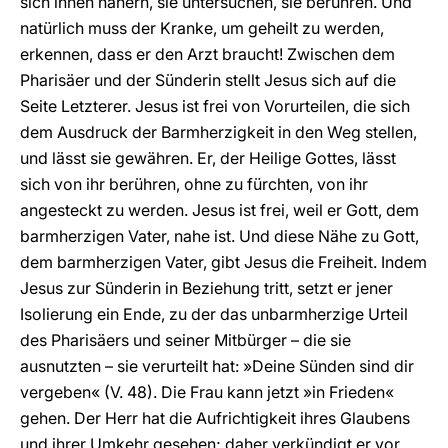
sich ihnen nähern, sie untersuchen, sie berühren. Und
natürlich muss der Kranke, um geheilt zu werden,
erkennen, dass er den Arzt braucht! Zwischen dem
Pharisäer und der Sünderin stellt Jesus sich auf die
Seite Letzterer. Jesus ist frei von Vorurteilen, die sich
dem Ausdruck der Barmherzigkeit in den Weg stellen,
und lässt sie gewähren. Er, der Heilige Gottes, lässt
sich von ihr berühren, ohne zu fürchten, von ihr
angesteckt zu werden. Jesus ist frei, weil er Gott, dem
barmherzigen Vater, nahe ist. Und diese Nähe zu Gott,
dem barmherzigen Vater, gibt Jesus die Freiheit. Indem
Jesus zur Sünderin in Beziehung tritt, setzt er jener
Isolierung ein Ende, zu der das unbarmherzige Urteil
des Pharisäers und seiner Mitbürger – die sie
ausnutzten – sie verurteilt hat: »Deine Sünden sind dir
vergeben« (V. 48). Die Frau kann jetzt »in Frieden«
gehen. Der Herr hat die Aufrichtigkeit ihres Glaubens
und ihrer Umkehr gesehen; daher verkündigt er vor