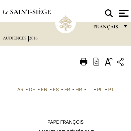
Le
SAINT-SIÈGE
FRANÇAIS
AUDIENCES
2016
FRANÇAIS
ENGLISH
ITALIANO
PORTUGUÊS
ESPAÑOL
AR
-
DE
-
EN
-
ES
-
FR
-
HR
-
IT
-
PL
-
PT
DEUTSCH
POLSKI
العربيّة
PAPE FRANÇOIS
中文