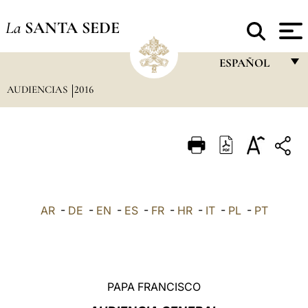
La
SANTA SEDE
ESPAÑOL
AUDIENCIAS
2016
FRANÇAIS
ENGLISH
ITALIANO
PORTUGUÊS
ESPAÑOL
AR
-
DE
-
EN
-
ES
-
FR
-
HR
-
IT
-
PL
-
PT
DEUTSCH
POLSKI
العربيّة
PAPA FRANCISCO
中文