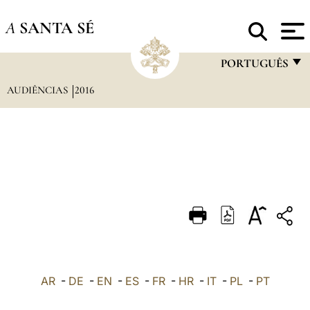
A
SANTA SÉ
PORTUGUÊS
AUDIÊNCIAS
2016
FRANÇAIS
ENGLISH
ITALIANO
PORTUGUÊS
ESPAÑOL
DEUTSCH
POLSKI
العربيّة
AR
-
DE
-
EN
-
ES
-
FR
-
HR
-
IT
-
PL
-
PT
中文