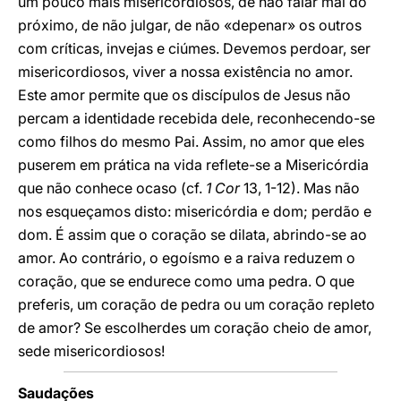
um pouco mais misericordiosos, de não falar mal do
próximo, de não julgar, de não «depenar» os outros
com críticas, invejas e ciúmes. Devemos perdoar, ser
misericordiosos, viver a nossa existência no amor.
Este amor permite que os discípulos de Jesus não
percam a identidade recebida dele, reconhecendo-se
como filhos do mesmo Pai. Assim, no amor que eles
puserem em prática na vida reflete-se a Misericórdia
que não conhece ocaso (cf.
1 Cor
13, 1-12). Mas não
nos esqueçamos disto: misericórdia e dom; perdão e
dom. É assim que o coração se dilata, abrindo-se ao
amor. Ao contrário, o egoísmo e a raiva reduzem o
coração, que se endurece como uma pedra. O que
preferis, um coração de pedra ou um coração repleto
de amor? Se escolherdes um coração cheio de amor,
sede misericordiosos!
Saudações