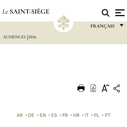
Le
SAINT-SIÈGE
FRANÇAIS
AUDIENCES
2016
FRANÇAIS
ENGLISH
ITALIANO
PORTUGUÊS
ESPAÑOL
DEUTSCH
POLSKI
العربيّة
AR
-
DE
-
EN
-
ES
-
FR
-
HR
-
IT
-
PL
-
PT
中文