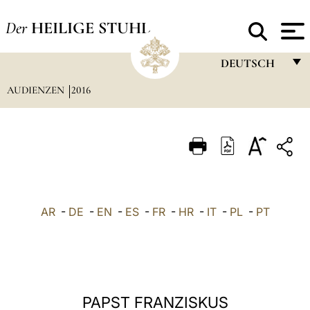
Der
HEILIGE STUHL
DEUTSCH
AUDIENZEN
2016
FRANÇAIS
ENGLISH
ITALIANO
PORTUGUÊS
ESPAÑOL
AR
-
DE
-
EN
-
ES
-
FR
-
HR
-
IT
-
PL
-
PT
DEUTSCH
POLSKI
العربيّة
PAPST FRANZISKUS
中文