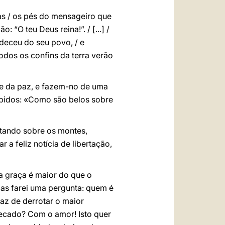
as / os pés do mensageiro que
 “O teu Deus reina!”. / [...] /
deceu do seu povo, / e
odos os confins da terra verão
re da paz, e fazem-no de uma
ápidos: «Como são belos sobre
ltando sobre os montes,
a feliz notícia de libertação,
a graça é maior do que o
as farei uma pergunta: quem é
az de derrotar o maior
ecado? Com o amor! Isto quer