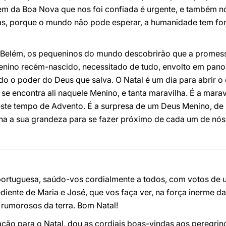
m da Boa Nova que nos foi confiada é urgente, e também 
, porque o mundo não pode esperar, a humanidade tem fome
Belém, os pequeninos do mundo descobrirão que a promess
nino recém-nascido, necessitado de tudo, envolto em pan
o o poder do Deus que salva. O Natal é um dia para abrir o 
se encontra ali naquele Menino, e tanta maravilha. É a marav
te tempo de Advento. É a surpresa de um Deus Menino, de
na a sua grandeza para se fazer próximo de cada um de nós
ortuguesa, saúdo-vos cordialmente a todos, com votos de u
ente de Maria e José, que vos faça ver, na força inerme daq
 rumorosos da terra. Bom Natal!
ação para o Natal, dou as cordiais boas-vindas aos peregrino