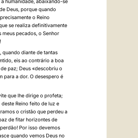
re a humanidade, abaixando-se
m de Deus, porque quando
 precisamente o Reino
ue se realiza definitivamente
 os meus pecados, o Senhor
!
, quando diante de tantas
ntido, eis ao contrário a boa
o de paz; Deus «descobriu o
m para a dor. O desespero é
 que lhe dirige o profeta;
este Reino feito de luz e
ramos o cristão que perdeu a
az de fitar horizontes de
 perdão! Por isso devemos
 nasce quando vemos Deus no