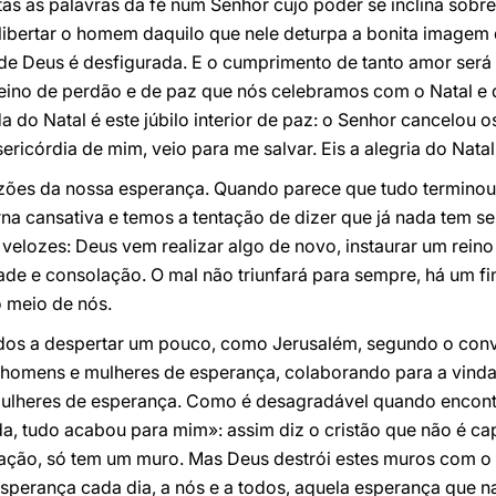
tas as palavras da fé num Senhor cujo poder se inclina sob
e libertar o homem daquilo que nele deturpa a bonita image
e Deus é desfigurada. E o cumprimento de tanto amor será
eino de perdão e de paz que nós celebramos com o Natal e q
da do Natal é este júbilo interior de paz: o Senhor cancelou
ricórdia de mim, veio para me salvar. Eis a alegria do Natal
razões da nossa esperança. Quando parece que tudo terminou
rna cansativa e temos a tentação de dizer que já nada tem se
s velozes: Deus vem realizar algo de novo, instaurar um rein
ade e consolação. O mal não triunfará para sempre, há um fi
 meio de nós.
s a despertar um pouco, como Jerusalém, segundo o convite
omens e mulheres de esperança, colaborando para a vinda d
mulheres de esperança. Como é desagradável quando encont
, tudo acabou para mim»: assim diz o cristão que não é cap
ração, só tem um muro. Mas Deus destrói estes muros com o
esperança cada dia, a nós e a todos, aquela esperança que