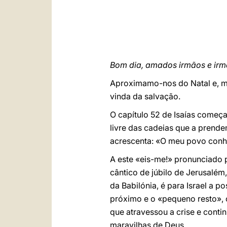
Bom dia, amados irmãos e irm
Aproximamo-nos do Natal e, ma
vinda da salvação.
O capítulo 52 de Isaías começa
livre das cadeias que a prendem
acrescenta: «O meu povo conhe
A este «eis-me!» pronunciado 
cântico de júbilo de Jerusalém
da Babilónia, é para Israel a p
próximo e o «pequeno resto», o
que atravessou a crise e conti
maravilhas de Deus.