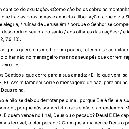
 um cântico de exultação: «Como são belos sobre as montanh
ue traz as boas novas e anuncia a libertação, / que diz a Sião:
 alegria, / ruínas de Jerusalém / porque o Senhor se compa
 descobriu o seu braço santo / aos olhares das nações; / e t
2, 7.9-10).
re as quais queremos meditar um pouco, referem-se ao milag
 o olhar não no mensageiro mas nos seus pés que correm r
eiro...».
s Cânticos, que corre para a sua amada: «Ei-lo que vem, sa
, 8). Assim também corre o mensageiro de paz, para anunciar 
Deus reina.
e não se deixou derrotar pelo mal, porque Ele é fiel e a su
prender, porque nós somos teimosos e não o aprendemos. M
! E quem vence no final, Deus ou o pecado? Deus! É Ele cap
mais terrível, o pior pecado? Com que arma vence Deus o p