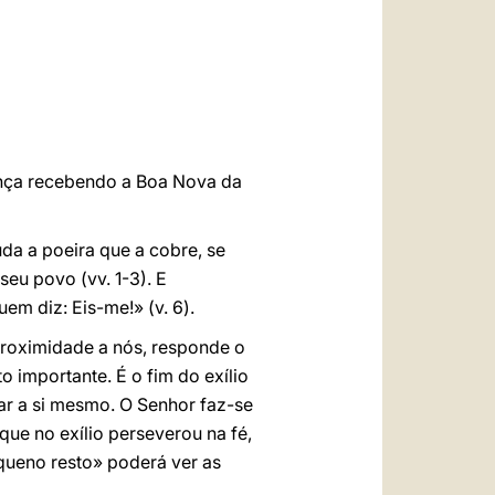
العربيّة
中文
LATINE
rança recebendo a Boa Nova da
da a poeira que a cobre, se
seu povo (vv. 1-3). E
m diz: Eis-me!» (v. 6).
proximidade a nós, responde o
 importante. É o fim do exílio
trar a si mesmo. O Senhor faz-se
ue no exílio perseverou na fé,
equeno resto» poderá ver as