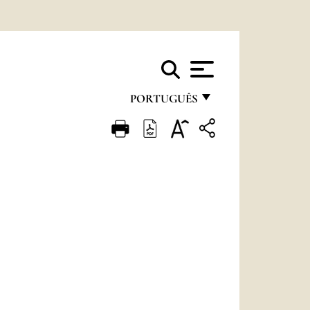
PORTUGUÊS
FRANÇAIS
ENGLISH
ITALIANO
PORTUGUÊS
ESPAÑOL
DEUTSCH
POLSKI