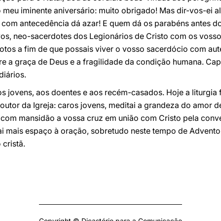
 meu iminente aniversário: muito obrigado! Mas dir-vos-ei al
ões com antecedência dá azar! E quem dá os parabéns antes
os, neo-sacerdotes dos Legionários de Cristo com os vosso
votos a fim de que possais viver o vosso sacerdócio com aute
e a graça de Deus e a fragilidade da condição humana. Ca
iários.
os jovens, aos doentes e aos recém-casados. Hoje a liturgi
doutor da Igreja: caros jovens, meditai a grandeza do amor 
i com mansidão a vossa cruz em união com Cristo pela conv
ai mais espaço à oração, sobretudo neste tempo de Advento,
cristã.
Copyright © Dicastério para a Comunicação