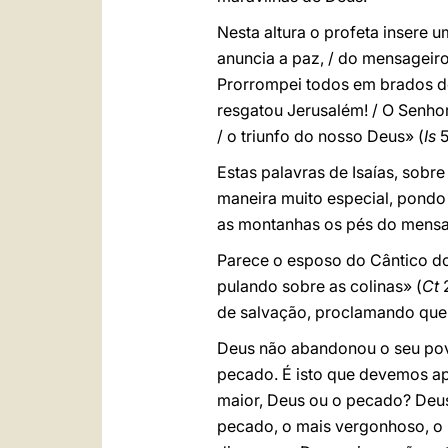
Nesta altura o profeta insere
anuncia a paz, / do mensageiro q
Prorrompei todos em brados de
resgatou Jerusalém! / O Senhor
/ o triunfo do nosso Deus» (
Is
5
Estas palavras de Isaías, sob
maneira muito especial, pondo
as montanhas os pés do mensag
Parece o esposo do Cântico do
pulando sobre as colinas» (
Ct
2
de salvação, proclamando que 
Deus não abandonou o seu povo 
pecado. É isto que devemos a
maior, Deus ou o pecado? Deus
pecado, o mais vergonhoso, o 