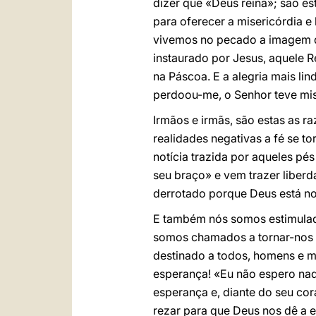
dizer que «Deus reina»; são es
para oferecer a misericórdia 
vivemos no pecado a imagem d
instaurado por Jesus, aquele R
na Páscoa. E a alegria mais lin
perdoou-me, o Senhor teve mise
Irmãos e irmãs, são estas as 
realidades negativas a fé se to
notícia trazida por aqueles pé
seu braço» e vem trazer liberd
derrotado porque Deus está no
E também nós somos estimulado
somos chamados a tornar-nos h
destinado a todos, homens e 
esperança! «Eu não espero nada
esperança e, diante do seu co
rezar para que Deus nos dê a 