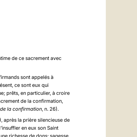
العربيّة
中文
LATINE
 intime de ce sacrement avec
nfirmands sont appelés à
résent, ce sont eux qui
; prêts, en particulier, à croire
sacrement de la confirmation,
 de la confirmation
, n. 26).
), après la prière silencieuse de
insuffler en eux son Saint
ui une richesse de dons: sagesse,