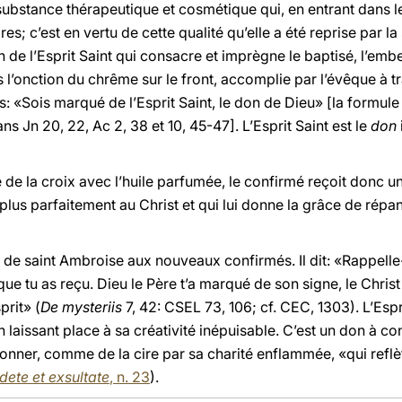
ubstance thérapeutique et cosmétique qui, en entrant dans le
s; c’est en vertu de cette qualité qu’elle a été reprise par l
n de l’Esprit Saint qui consacre et imprègne le baptisé, l’emb
 l’onction du chrême sur le front, accomplie par l’évêque à tr
 «Sois marqué de l’Esprit Saint, le don de Dieu» [la formule «
ns Jn 20, 22, Ac 2, 38 et 10, 45-47]. L’Esprit Saint est le
don
e de la croix avec l’huile parfumée, le confirmé reçoit donc un
 plus parfaitement au Christ et qui lui donne la grâce de ré
 de saint Ambroise aux nouveaux confirmés. Il dit: «Rappelle-
e que tu as reçu. Dieu le Père t’a marqué de son signe, le Christ
prit» (
De mysteriis
7, 42: CSEL 73, 106; cf. CEC, 1303). L’Espr
en laissant place à sa créativité inépuisable. C’est un don à c
açonner, comme de la cire par sa charité enflammée, «qui refl
ete et exsultate
, n. 23
).