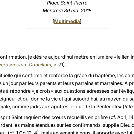
Place Saint-Pierre
Mercredi 30 mai 2018
[
Multimédia
]
onfirmation, je désire aujourd’hui mettre en lumière «le lien
acrosanctum Concilium
, n. 71).
rituelle qui confirme et renforce la grâce du baptême, les co
 un jour par leurs parents et leurs parrains et marraines. A p
rêts à répondre «je crois» aux questions adressées par l’évêque
 Seigneur et qui donne la vie et qui aujourd’hui, au moyen du 
ciale, comme jadis aux apôtres le jour de la Pentecôte» (
Rite
prit Saint requiert des cœurs recueillis en prière (cf. Ac 1, 14
dant les mains étendues sur les confirmands, supplie Dieu d’
 seul (cf. 1 Co 12, 4), mais en venant à nous, il apporte avec l