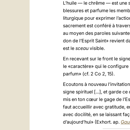
L’huile — le chrême — est une s
blessures et parfume les membre
liturgique pour exprimer l’actio
sacrement est conféré à travers
au moyen des paroles suivantes:
don de l’Esprit Saint» revient da
est le
sceau
visible.
En recevant sur le front le sign
le «caractère» qui le configure
parfum» (cf. 2 Co 2, 15).
Ecoutons à nouveau l’invitation
signe spirituel [...], et garde c
mis en ton cœur le gage de l’Es
faut accueillir avec gratitude, 
avec docilité, en se laissant f
d’aujourd’hui» (Exhort. ap.
Gaud