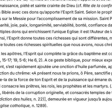
nnaissance, piété et sainte crainte de Dieu (cf.
Rite de la conf
ible avec ces dons qu’apporte l’Esprit Saint. Selon le prophèt
es sur le Messie pour l’accomplissement de sa mission. Saint Pau
arité, joie, paix, longanimité, serviabilité, bonté, confiance d
tiples dons qui enrichissent l’unique Eglise: il est l’Auteur de
Ainsi, l’Esprit donne toutes ces richesses qui sont différente
 de toutes ces richesses spirituelles que nous avons, nous chré
r les apôtres, l’Esprit qui complète la grâce du baptême est
, 15-17; 19, 5-6; He 6, 2). A ce geste biblique, pour mieux expr
ent, s’est rapidement ajoutée une onction d’huile parfumée, 
tion du chrême: «A présent nous te prions, ô Père, sanctifie p
la de la force de ton Esprit et de la puissance qui émane du
consacre les prêtres, les rois, les prophètes et les martyrs. (.
, libérés de la corruption originelle, et consacrés temples de t
iction des huiles,
n. 22)], demeurée en vigueur jusqu’à aujour
glise catholique,
n. 1289).