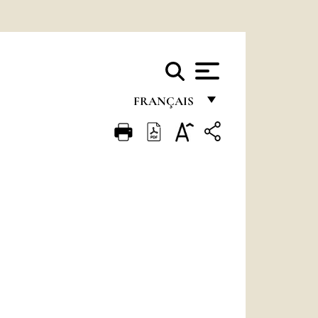
FRANÇAIS
FRANÇAIS
ENGLISH
ITALIANO
PORTUGUÊS
ESPAÑOL
DEUTSCH
POLSKI