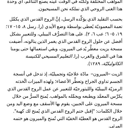
المواهب المختلفة ولكنّه في الوقت عينه يصنع التناغم، أي وحدة
هذا الغنى الروحي الذي نملكه نحن المسيحيون.
بحسب التقليد الذي يؤكِّده الرسل، إنَّ الروح القدس الذي يكمِّل
نعمة المعموديّة يُعطى بواسطة وضع الأيدي (را. رسل ٨، ١٥- ١٧؛
١۹، ٥- ٦؛ عب ٦، ٢). على هذا التصرُّف البيبلي، وللتعبير بشكل
أفضل عن حلول الروح القدس الذي يغمر الذين ينالونه، أُضيفت
مسحة بزيت معطَّر يُدعى الميرون، وبقي استعمالها حتى يومنا
هذا في الشرق والغرب (را.
التعليم المسيحي للكنيسة
الكاثوليكيّة
، ١٢٨۹).
الزيت –الميرون– مادّة علاجيّة وتجميليّة، إذ تدخل في أنسجة
الجسم تداوي الجراح وتعطِّر الأعضاء؛ ولهذه الميزات اتَّخذته
الرمزيّة البيبليّة والليتورجيّة للتعبير عن عمل الروح القدس الذي
يكرِّس المعمَّد ويطبعه ويجمِّله بالمواهب. يُمنح السرُّ من خلال
مسحة الميرون على الجبين، يقوم بها الأسقف مع وضع اليد ومن
خلال الكلمات: "إقبل ختم الروح القدس الذي يُمنح لك كهبة".
الروح القدس هو العطيّة الخفيّة التي تُمنح والميرون هو ختمه
المرئي.