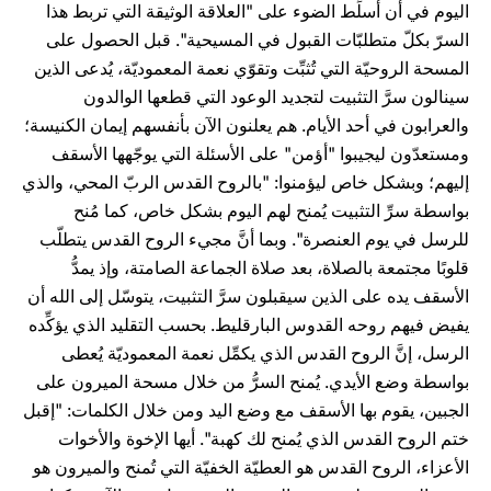
اليوم في أن أُسلِّط الضوء على "العلاقة الوثيقة التي تربط هذا
السرّ بكلّ متطلبّات القبول في المسيحية". قبل الحصول على
المسحة الروحيّة التي تُثبِّت وتقوّي نعمة المعموديّة، يُدعى الذين
سينالون سرَّ التثبيت لتجديد الوعود التي قطعها الوالدون
والعرابون في أحد الأيام. هم يعلنون الآن بأنفسهم إيمان الكنيسة؛
ومستعدّون ليجيبوا "أؤمن" على الأسئلة التي يوجّهها الأسقف
إليهم؛ وبشكل خاص ليؤمنوا: "بالروح القدس الربّ المحي، والذي
بواسطة سرِّ التثبيت يُمنح لهم اليوم بشكل خاص، كما مُنح
للرسل في يوم العنصرة". وبما أنَّ مجيء الروح القدس يتطلّب
قلوبًا مجتمعة بالصلاة، بعد صلاة الجماعة الصامتة، وإذ يمدُّ
الأسقف يده على الذين سيقبلون سرَّ التثبيت، يتوسّل إلى الله أن
يفيض فيهم روحه القدوس البارقليط. بحسب التقليد الذي يؤكِّده
الرسل، إنَّ الروح القدس الذي يكمِّل نعمة المعموديّة يُعطى
بواسطة وضع الأيدي. يُمنح السرُّ من خلال مسحة الميرون على
الجبين، يقوم بها الأسقف مع وضع اليد ومن خلال الكلمات: "إقبل
ختم الروح القدس الذي يُمنح لك كهبة". أيها الإخوة والأخوات
الأعزاء، الروح القدس هو العطيّة الخفيّة التي تُمنح والميرون هو