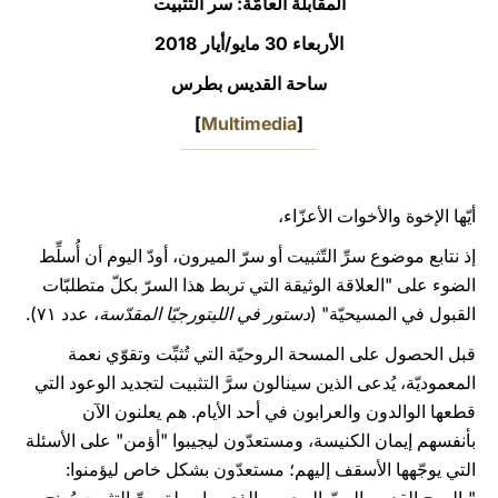
المقابلة العامّة: سر التثبيت
LATINE
الأربعاء 30 مايو/أيار 2018‏
ساحة القديس بطرس
]
Multimedia
[
أيّها الإخوة والأخوات الأعزّاء،
إذ نتابع موضوع سرِّ التّثبيت أو سرّ الميرون، أودّ اليوم أن أُسلِّط
الضوء على "العلاقة الوثيقة التي تربط هذا السرّ بكلّ متطلبّات
القبول في المسيحيّة" (
دستور في الليتورجيّا المقدّسة
، عدد ٧١).
قبل الحصول على المسحة الروحيّة التي تُثبِّت وتقوّي نعمة
المعموديّة، يُدعى الذين سينالون سرَّ التثبيت لتجديد الوعود التي
قطعها الوالدون والعرابون في أحد الأيام. هم يعلنون الآن
بأنفسهم إيمان الكنيسة، ومستعدّون ليجيبوا "أؤمن" على الأسئلة
التي يوجّهها الأسقف إليهم؛ مستعدّون بشكل خاص ليؤمنوا: