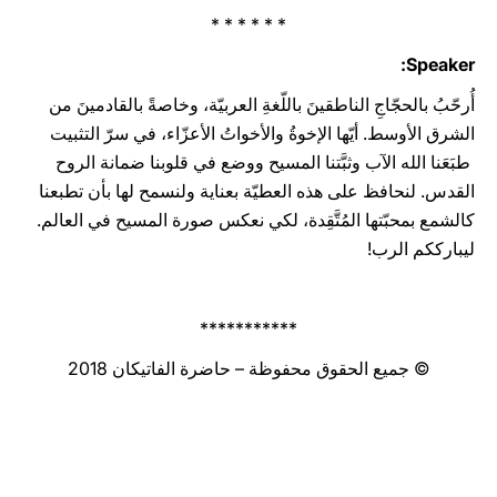
* * * * * *
Speaker:
أُرحّبُ بالحجّاجِ الناطقينَ باللّغةِ العربيّة، وخاصةً بالقادمينَ من
الشرق الأوسط. أيّها الإخوةُ والأخواتُ الأعزّاء، في سرّ التثبيت
طبَعَنا الله الآب وثبَّتنا المسيح ووضع في قلوبنا ضمانة الروح
القدس. لنحافظ على هذه العطيّة بعناية ولنسمح لها بأن تطبعنا
كالشمع بمحبّتها المُتَّقِدة، لكي نعكس صورة المسيح في العالم.
ليبارككم الرب!
***********
© جميع الحقوق محفوظة – حاضرة الفاتيكان 2018