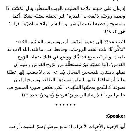
إذ ينال على جبينه علامة الصليب بالزيت المعطَّر، ينال المُثبَّتُ إذًا
وصمة روحيّة لا تُمحى، "الميزة" التي تجعله يتشبّه بشكل أكمل
بالمسيح وتعطيه النعمة لينشر بين البشر "رائحته الطيّبة" (را. ٢
قور ٢، ١٥).
لنُصغِ مُجدّدًا إلى دعوة القدّيس أمبروسيوس للمُثبَّتين الجُدد:
"تذكَّر أنّك نلتَ الختم الروحيّ... وحافظ على ما نلته. الله الآب قد
طبعك، والربّ يسوع قد ثبَّتك ووضع في قلبك ضمانة الرّوح
القدس". إنّها عطيّة غيرُ مُستحقَّة من الرّوح القدس وعلينا أن
نقبلها بامتنان، مُفسحين المجال لإبداعه الذي لا ينضب. إنّها عطيّة
علينا أن نحافظ عليها بانتباه ونعضدها بالطاعة ونسمح لها بأن
تصوغنا كالشّمع بمحبّتها المُتَّقِدة، "لكي نعكس صورة المسيح في
عالم اليوم" (الإرشاد الرسوليّ
افرحوا وابتهجوا
، عدد ٢٣).
* * * * * *
Speaker:
أيها الإخوة والأخوات الأعزاء، إذ نتابع موضوع سرِّ التثبيت، أرغب