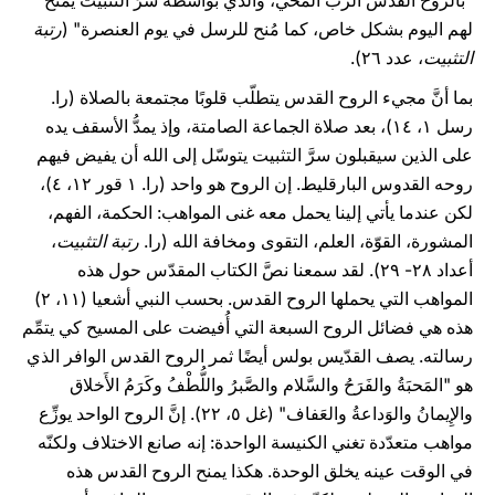
"بالروح القدس الربّ المحي، والذي بواسطة سرِّ التثبيت يُمنح
لهم اليوم بشكل خاص، كما مُنح للرسل في يوم العنصرة" (
رتبة
التثبيت
، عدد ٢٦).
بما أنَّ مجيء الروح القدس يتطلّب قلوبًا مجتمعة بالصلاة (را.
رسل ١، ١٤)، بعد صلاة الجماعة الصامتة، وإذ يمدُّ الأسقف يده
على الذين سيقبلون سرَّ التثبيت يتوسّل إلى الله أن يفيض فيهم
روحه القدوس البارقليط. إن الروح هو واحد (را. ١ قور ١٢، ٤)،
لكن عندما يأتي إلينا يحمل معه غنى المواهب: الحكمة، الفهم،
المشورة، القوّة، العلم، التقوى ومخافة الله (را.
رتبة التثبيت
،
أعداد ٢٨- ٢۹). لقد سمعنا نصَّ الكتاب المقدّس حول هذه
المواهب التي يحملها الروح القدس. بحسب النبي أشعيا (١١، ٢)
هذه هي فضائل الروح السبعة التي أُفيضت على المسيح كي يتمِّم
رسالته. يصف القدّيس بولس أيضًا ثمر الروح القدس الوافر الذي
هو "المَحبَةُ والفَرَحُ والسَّلام والصَّبرُ واللُّطْفُ وكَرَمُ الأَخلاق
والإِيمانُ والوَداعةُ والعَفاف" (غل ٥، ٢٢). إنَّ الروح الواحد يوزِّع
مواهب متعدّدة تغني الكنيسة الواحدة: إنه صانع الاختلاف ولكنّه
في الوقت عينه يخلق الوحدة. هكذا يمنح الروح القدس هذه