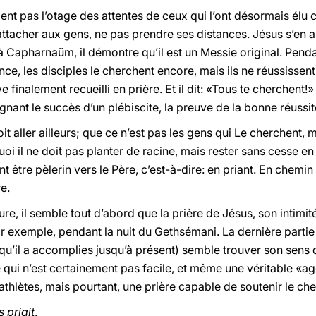
vient pas l’otage des attentes de ceux qui l’ont désormais é
attacher aux gens, ne pas prendre ses distances. Jésus s’en ap
 Capharnaüm, il démontre qu’il est un Messie original. Pendant
e, les disciples le cherchent encore, mais ils ne réussissent p
e finalement recueilli en prière. Et il dit: «Tous te cherchent!
ant le succès d’un plébiscite, la preuve de la bonne réussit
oit aller ailleurs; que ce n’est pas les gens qui Le cherchent, 
oi il ne doit pas planter de racine, mais rester sans cesse en
t être pèlerin vers le Père, c’est-à-dire: en priant. En chemin 
e.
ure, il semble tout d’abord que la prière de Jésus, son intim
par exemple, pendant la nuit du Gethsémani. La dernière parti
s qu’il a accomplies jusqu’à présent) semble trouver son sens
 qui n’est certainement pas facile, et même une véritable «a
 athlètes, mais pourtant, une prière capable de soutenir le che
 priait
.