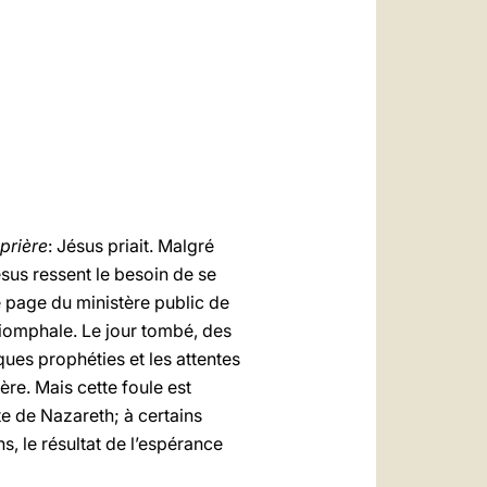
العربيّة
中文
LATINE
prière
: Jésus priait. Malgré
sus ressent le besoin de se
re page du ministère public de
riomphale. Le jour tombé, des
ques prophéties et les attentes
ère. Mais cette foule est
te de Nazareth; à certains
s, le résultat de l’espérance