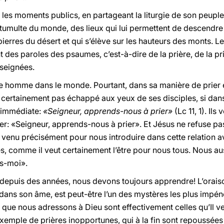
s les moments publics, en partageant la liturgie de son peuple
u tumulte du monde, des lieux qui lui permettent de descendre 
pierres du désert et qui s’élève sur les hauteurs des monts. L
t des paroles des psaumes, c’est-à-dire de la prière, de la prièr
nseignées.
e homme dans le monde. Pourtant, dans sa manière de prier 
 certainement pas échappé aux yeux de ses disciples, si dan
t immédiate:
«Seigneur, apprends-nous à prier»
(Lc 11, 1). Ils
er: «Seigneur, apprends-nous à prier». Et Jésus ne refuse pas,
st venu précisément pour nous introduire dans cette relation ave
es, comme il veut certainement l’être pour nous tous. Nous au
s-moi».
depuis des années, nous devons toujours apprendre! L’oraiso
e dans son âme, est peut-être l’un des mystères les plus impéné
que nous adressons à Dieu sont effectivement celles qu’Il ve
emple de prières inopportunes, qui à la fin sont repoussées pa