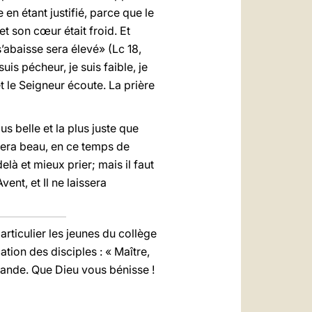
 en étant justifié, parce que le
 et son cœur était froid. Et
s’abaisse sera élevé» (Lc 18,
uis pécheur, je suis faible, je
t le Seigneur écoute. La prière
s belle et la plus juste que
 sera beau, en ce temps de
là et mieux prier; mais il faut
nt, et Il ne laissera
rticulier les jeunes du collège
tion des disciples : « Maître,
mande. Que Dieu vous bénisse !