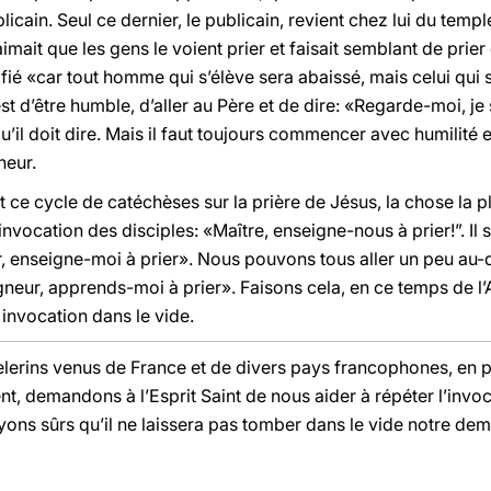
icain. Seul ce dernier, le publicain, revient chez lui du temple
 aimait que les gens le voient prier et faisait semblant de prier
stifié «car tout homme qui s’élève sera abaissé, mais celui qui 
st d’être humble, d’aller au Père et de dire: «Regarde-moi, je s
’il doit dire. Mais il faut toujours commencer avec humilité e
neur.
e cycle de catéchèses sur la prière de Jésus, la chose la plu
invocation des disciples: «Maître, enseigne-nous à prier!”. Il
r, enseigne-moi à prier». Nous pouvons tous aller un peu au-de
eur, apprends-moi à prier». Faisons cela, en ce temps de l’Ave
invocation dans le vide.
èlerins venus de France et de divers pays francophones, en pa
t, demandons à l’Esprit Saint de nous aider à répéter l’invoca
yons sûrs qu’il ne laissera pas tomber dans le vide notre de