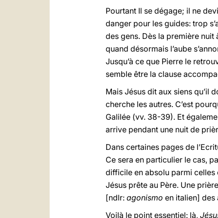
Pourtant Il se dégage; il ne de
danger pour les guides: trop s’
des gens. Dès la première nuit à
quand désormais l’aube s’annonc
Jusqu’à ce que Pierre le retrouv
semble être la clause accompagn
Mais Jésus dit aux siens qu’il d
cherche les autres. C’est pourqu
Galilée (vv. 38-39). Et égalemen
arrive pendant une nuit de prièr
Dans certaines pages de l’Ecrit
Ce sera en particulier le cas, 
difficile en absolu parmi celle
Jésus prête au Père. Une prière
[ndlr:
agonismo
en italien] des
Voilà le point essentiel: là,
Jésus