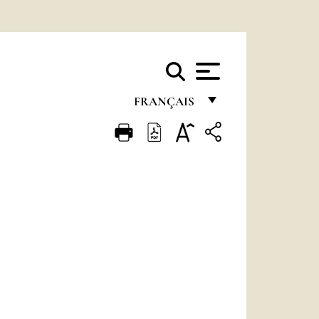
FRANÇAIS
FRANÇAIS
ENGLISH
ITALIANO
PORTUGUÊS
ESPAÑOL
DEUTSCH
POLSKI