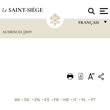
Le
SAINT-SIÈGE
FRANÇAIS
AUDIENCES
2019
FRANÇAIS
ENGLISH
ITALIANO
PORTUGUÊS
ESPAÑOL
DEUTSCH
POLSKI
العربيّة
AR
-
DE
-
EN
-
ES
-
FR
-
HR
-
IT
-
PL
-
PT
中文