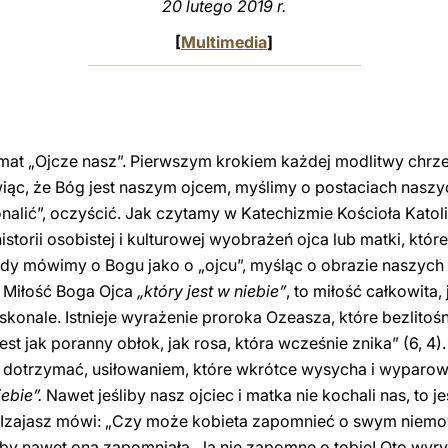
20 lutego 2019 r.
[
Multimedia
]
at „Ojcze nasz”. Pierwszym krokiem każdej modlitwy chrześc
iąc, że Bóg jest naszym ojcem, myślimy o postaciach naszy
nalić”, oczyścić. Jak czytamy w Katechizmie Kościoła Katol
storii osobistej i kulturowej wyobrażeń ojca lub matki, któr
 gdy mówimy o Bogu jako o „ojcu”, myśląc o obrazie naszych 
. Miłość Boga Ojca
„który jest w niebie”
, to miłość całkowita,
onale. Istnieje wyrażenie proroka Ozeasza, które bezlitoś
est jak poranny obłok, jak rosa, która wcześnie znika” (6, 4)
no dotrzymać, usiłowaniem, które wkrótce wysycha i wyparowu
ebie”.
Nawet jeśliby nasz ojciec i matka nie kochali nas, to je
rok Izajasz mówi: „Czy może kobieta zapomnieć o swym niem
y nawet ona zapomniała, Ja nie zapomnę o tobie! Oto wyry