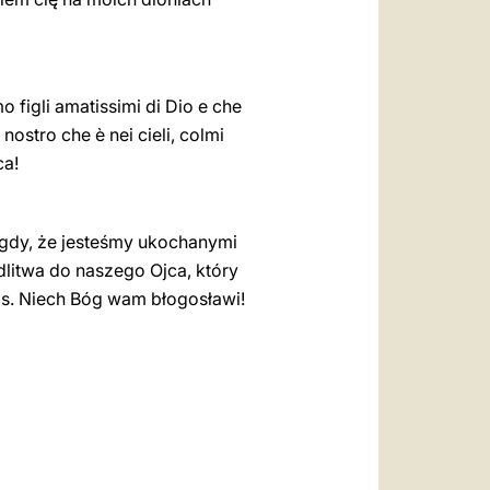
mo figli amatissimi di Dio e che
ostro che è nei cieli, colmi
ca!
igdy, że jesteśmy ukochanymi
dlitwa do naszego Ojca, który
was. Niech Bóg wam błogosławi!