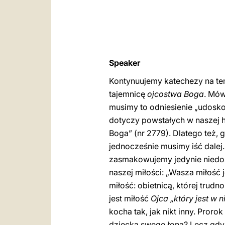
Speaker
Kontynuujemy katechezy na tem
tajemnicę
ojcostwa Boga
. Mów
musimy to odniesienie „udosko
dotyczy powstałych w naszej hi
Boga” (nr 2779). Dlatego też,
jednocześnie musimy iść dalej
zasmakowujemy jedynie niedosk
naszej miłości: „Wasza miłość j
miłość: obietnicą, której trud
jest miłość
Ojca „który jest w ni
kocha tak, jak nikt inny. Pro
dziecka swego łona? Lecz gdyb