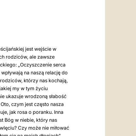
العربيّة
中文
LATINE
ijańskiej jest wejście w
ch rodziców, ale zawsze
ickiego: „Oczyszczenie serca
e wpływają na naszą relację do
rodziców, którzy nas kochają,
 jakiej my w tym życiu
nie ukazuje wrodzoną słabość
. Oto, czym jest często nasza
je, jak rosa o poranku. Inna
st Bóg w niebie, który nas
owlęciu? Czy może nie miłować
łem cię na moich dłoniach”