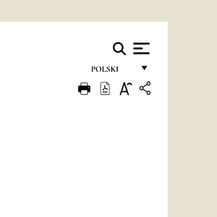
POLSKI
FRANÇAIS
ENGLISH
ITALIANO
PORTUGUÊS
ESPAÑOL
DEUTSCH
POLSKI