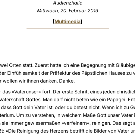
Audienzhalle
Mittwoch, 20. Februar 2019
[
Multimedia
]
zwei Orten statt. Zuerst hatte ich eine Begegnung mit Gläub
 der Einfühlsamkeit der Präfektur des Päpstlichen Hauses zu v
für wollen wir ihnen danken. Danke.
as »Vaterunser« fort. Der erste Schritt eines jeden christliche
terschaft Gottes. Man darf nicht beten wie ein Papagei. Entw
dass Gott dein Vater ist, oder du betest nicht. Wenn ich zu Go
rium. Um zu verstehen, in welchem Maße Gott unser Vater is
n sie immer gewissermaßen »verfeinern«, reinigen. Das sagt
ßt: »Die Reinigung des Herzens betrifft die Bilder von Vater u