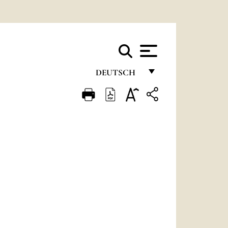
DEUTSCH
FRANÇAIS
ENGLISH
ITALIANO
PORTUGUÊS
ESPAÑOL
DEUTSCH
POLSKI