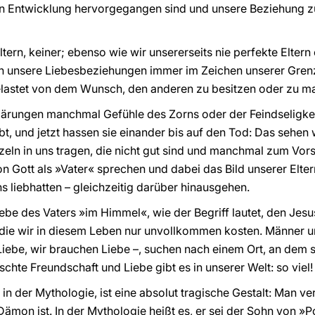
en Entwicklung hervorgegangen sind und unsere Beziehung zu
ltern, keiner; ebenso wie wir unsererseits nie perfekte Eltern
eben unsere Liebesbeziehungen immer im Zeichen unserer Gre
elastet von dem Wunsch, den anderen zu besitzen oder zu ma
ärungen manchmal Gefühle des Zorns oder der Feindseligkei
ebt, und jetzt hassen sie einander bis auf den Tod: Das sehe
urzeln in uns tragen, die nicht gut sind und manchmal zum V
 Gott als »Vater« sprechen und dabei das Bild unserer Elte
 liebhatten – gleichzeitig darüber hinausgehen.
iebe des Vaters »im Himmel«, wie der Begriff lautet, den Jes
 die wir in diesem Leben nur unvollkommen kosten. Männer un
Liebe, wir brauchen Liebe –, suchen nach einem Ort, an dem s
uschte Freundschaft und Liebe gibt es in unserer Welt: so viel!
in der Mythologie, ist eine absolut tragische Gestalt: Man ver
ämon ist. In der Mythologie heißt es, er sei der Sohn von »