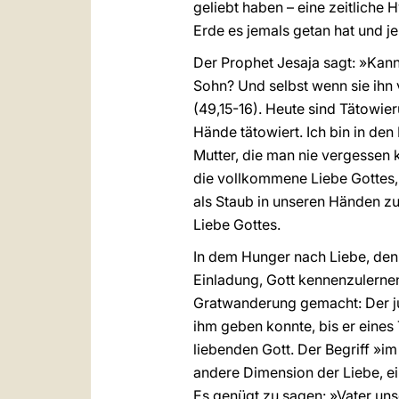
geliebt haben – eine zeitliche 
Erde es jemals getan hat und je
Der Prophet Jesaja sagt: »Kann
Sohn? Und selbst wenn sie ihn v
(49,15-16). Heute sind Tätowie
Hände tätowiert. Ich bin in den
Mutter, die man nie vergessen k
die vollkommene Liebe Gottes, 
als Staub in unseren Händen zu
Liebe Gottes.
In dem Hunger nach Liebe, den w
Einladung, Gott kennenzulernen
Gratwanderung gemacht: Der ju
ihm geben konnte, bis er eines
liebenden Gott. Der Begriff »i
andere Dimension der Liebe, ein
Es genügt zu sagen: »Vater un