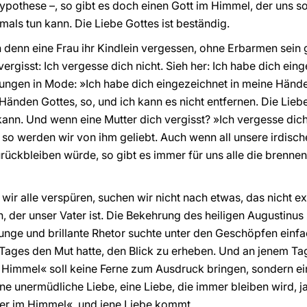
Hypothese –, so gibt es doch einen Gott im Himmel, der uns so
mals tun kann. Die Liebe Gottes ist beständig.
 denn eine Frau ihr Kindlein vergessen, ohne Erbarmen sein 
ergisst: Ich vergesse dich nicht. Sieh her: Ich habe dich ei
rungen in Mode: »Ich habe dich eingezeichnet in meine Hände
 Händen Gottes, so, und ich kann es nicht entfernen. Die Liebe
ann. Und wenn eine Mutter dich vergisst? »Ich vergesse dich n
so werden wir von ihm geliebt. Auch wenn all unsere irdisch
rückbleiben würde, so gibt es immer für uns alle die brennen
ir alle verspüren, suchen wir nicht nach etwas, das nicht exis
, der unser Vater ist. Die Bekehrung des heiligen Augustinus 
nge und brillante Rhetor suchte unter den Geschöpfen einf
 Tages den Mut hatte, den Blick zu erheben. Und an jenem Tag
m Himmel« soll keine Ferne zum Ausdruck bringen, sondern ein
e unermüdliche Liebe, eine Liebe, die immer bleiben wird, ja
ser im Himmel«, und jene Liebe kommt.