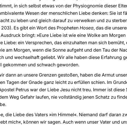
immt, in sich selbst etwas von der Physiognomie dieser Elter
mbivalente Wesen der menschlichen Liebe denken: Sie ist fä
ht zu leben und gleich darauf zu verwelken und zu sterben; w
, 203). Es gibt ein Wort des Propheten
Hosea
, das die unser
sdruck bringt: »Eure Liebe ist wie eine Wolke am Morgen u
ere Liebe: ein Versprechen, das einzuhalten man sich bemüht, 
wie am Morgen, wenn die Sonne aufgeht und den Tau der Na
 und wechselhaft geliebt. Wir alle haben diese Erfahrung g
 Fall gekommen und schwach geworden.
ir dann an unsere Grenzen gestoßen, haben die Armut unserer
den Tagen der Gnade ganz leicht zu erfüllen schien. Im Grund
postel Petrus war der Liebe Jesu nicht treu. Immer ist diese
uf dem Weg Gefahr laufen, nie vollständig jenen Schatz zu fin
be.
be, die Liebe des Vaters »im Himmel«. Niemand darf daran z
r liebt mich«, können wir sagen. Auch wenn unser Vater und uns