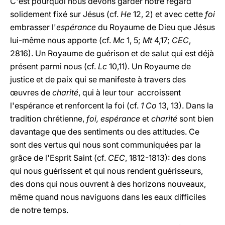
C'est pourquoi nous devons garder notre regard
solidement fixé sur Jésus (cf.
He
12, 2) et avec cette
foi
embrasser l'
espérance
du Royaume de Dieu que Jésus
lui-même nous apporte (cf.
Mc
1, 5;
Mt
4,17;
CEC
,
2816). Un Royaume de guérison et de salut qui est déjà
présent parmi nous (cf.
Lc
10,11). Un Royaume de
justice et de paix qui se manifeste à travers des
œuvres de
charité
, qui à leur tour accroissent
l'espérance et renforcent la foi (cf.
1 Co
13, 13). Dans la
tradition chrétienne,
foi, espérance
et
charité
sont bien
davantage que des sentiments ou des attitudes. Ce
sont des vertus qui nous sont communiquées par la
grâce de l'Esprit Saint (cf.
CEC
, 1812-1813): des dons
qui nous guérissent et qui nous rendent guérisseurs,
des dons qui nous ouvrent à des horizons nouveaux,
même quand nous naviguons dans les eaux difficiles
de notre temps.