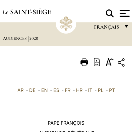
Le
SAINT-SIÈGE
FRANÇAIS
AUDIENCES
2020
FRANÇAIS
ENGLISH
ITALIANO
PORTUGUÊS
ESPAÑOL
AR
-
DE
-
EN
-
ES
-
FR
-
HR
-
IT
-
PL
-
PT
DEUTSCH
POLSKI
العربيّة
PAPE FRANÇOIS
中文