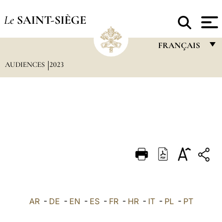
Le
SAINT-SIÈGE
FRANÇAIS
AUDIENCES
2023
FRANÇAIS
ENGLISH
ITALIANO
PORTUGUÊS
ESPAÑOL
DEUTSCH
POLSKI
العربيّة
AR
-
DE
-
EN
-
ES
-
FR
-
HR
-
IT
-
PL
-
PT
中文