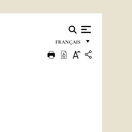
FRANÇAIS
FRANÇAIS
ENGLISH
ITALIANO
PORTUGUÊS
ESPAÑOL
DEUTSCH
POLSKI