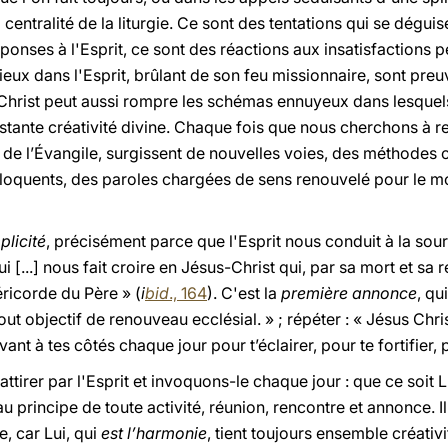
ntralité de la liturgie. Ce sont des tentations qui se déguisent
ponses à l'Esprit, ce sont des réactions aux insatisfactions p
ieux dans l'Esprit, brûlant de son feu missionnaire, sont preuve
s Christ peut aussi rompre les schémas ennuyeux dans lesque
stante créativité divine. Chaque fois que nous cherchons à r
e de l’Évangile, surgissent de nouvelles voies, des méthodes 
éloquents, des paroles chargées de sens renouvelé pour le mo
plicité
, précisément parce que l'Esprit nous conduit à la sou
 qui [...] nous fait croire en Jésus-Christ qui, par sa mort et sa
ricorde du Père » (
i
bid
., 164
). C'est la
première annonce
, qu
tout objectif de renouveau ecclésial. » ; répéter : « Jésus Chri
vant à tes côtés chaque jour pour t’éclairer, pour te fortifier, p
attirer par l'Esprit et invoquons-le chaque jour : que ce soi
 au principe de toute activité, réunion, rencontre et annonce. Il 
, car Lui, qui
est l’harmonie
, tient toujours ensemble créativit