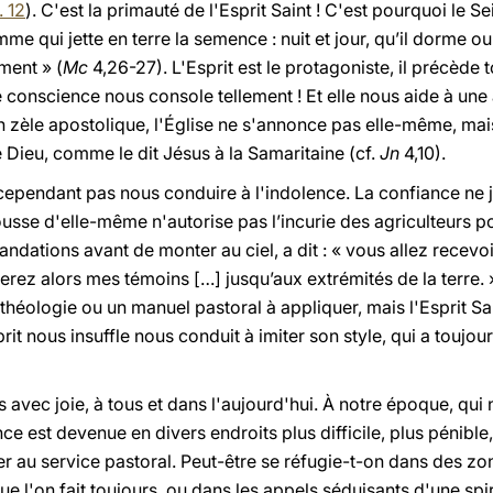
. 12
). C'est la primauté de l'Esprit Saint ! C'est pourquoi l
 qui jette en terre la semence : nuit et jour, qu’il dorme ou 
ment » (
Mc
4,26-27). L'Esprit est le protagoniste, il précède t
e conscience nous console tellement ! Et elle nous aide à une 
n zèle apostolique, l'Église ne s'annonce pas elle-même, mais
 Dieu, comme le dit Jésus à la Samaritaine (cf.
Jn
4,10).
 cependant pas nous conduire à l'indolence. La confiance ne 
ousse d'elle-même n'autorise pas l’incurie des agriculteurs p
ations avant de monter au ciel, a dit : « vous allez recevoi
serez alors mes témoins […] jusqu’aux extrémités de la terre. 
héologie ou un manuel pastoral à appliquer, mais l'Esprit Sain
prit nous insuffle nous conduit à imiter son style, qui a toujou
 avec joie, à tous et dans l'aujourd'hui. À notre époque, qui
once est devenue en divers endroits plus difficile, plus pénib
er au service pastoral. Peut-être se réfugie-t-on dans des z
ue l'on fait toujours, ou dans les appels séduisants d'une spi