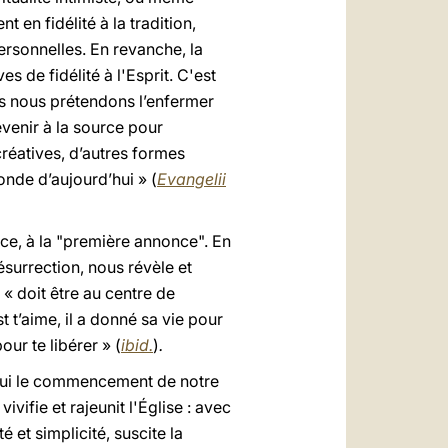
 en fidélité à la tradition,
ersonnelles. En revanche, la
s de fidélité à l'Esprit. C'est
ls nous prétendons l’enfermer
evenir à la source pour
créatives, d’autres formes
nde d’aujourd’hui » (
Evangelii
rce, à la "première annonce". En
 résurrection, nous révèle et
i « doit être au centre de
st t’aime, il a donné sa vie pour
our te libérer » (
ibid.
)
.
t Lui le commencement de notre
vivifie et rajeunit l'Église : avec
é et simplicité, suscite la