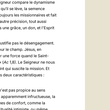
e Seigneur compare le dynamisme
qu’il se lève, la semence
oujours les missionnaires et fait
autre précision, tout aussi
 une grâce, un don, et l'Esprit
justifie pas le désengagement.
our le champ. Jésus, en
r une force quand le Saint-
» (
Ac
1,8). Le Seigneur ne nous
t qui suscite la mission. Et
rs deux caractéristiques :
 n'est pas propice au sens
le, apparemment infructueuse, la
ones de confort, comme la
ritualité intimiste, ou même