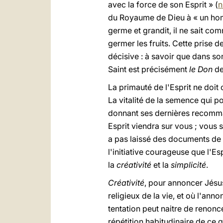
avec la force de son Esprit » (
n
du Royaume de Dieu à « un homme
germe et grandit, il ne sait com
germer les fruits. Cette prise d
décisive : à savoir que dans so
Saint est précisément
le Don
de
La primauté de l'Esprit ne doit
La vitalité de la semence qui p
donnant ses dernières recommand
Esprit viendra sur vous ; vous 
a pas laissé des documents de t
l'initiative courageuse que l'Es
la
créativité
et la
simplicité
.
Créativité
, pour annoncer Jésus
religieux de la vie, et où l'ann
tentation peut naitre de renonc
répétition habitudinaire de ce q