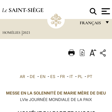
Le
SAINT-SIÈGE
FRANÇAIS
HOMÉLIES
2023
FRANÇAIS
ENGLISH
ITALIANO
PORTUGUÊS
ESPAÑOL
AR
-
DE
-
EN
-
ES
-
FR
-
IT
-
PL
-
PT
DEUTSCH
POLSKI
MESSE EN LA SOLENNITÉ DE MARIE MÈRE DE DIEU
LVIe JOURNÉE MONDIALE DE LA PAIX
العربيّة
中文