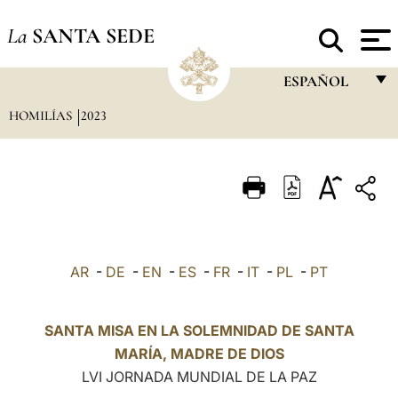
La
SANTA SEDE
ESPAÑOL
HOMILÍAS
2023
FRANÇAIS
ENGLISH
ITALIANO
PORTUGUÊS
ESPAÑOL
AR
-
DE
-
EN
-
ES
-
FR
-
IT
-
PL
-
PT
DEUTSCH
POLSKI
SANTA MISA EN LA SOLEMNIDAD DE SANTA
MARÍA, MADRE DE DIOS
العربيّة
LVI JORNADA MUNDIAL DE LA PAZ
中文