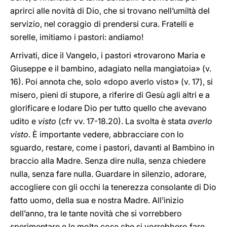
aprirci alle novità di Dio, che si trovano nell’umiltà del
servizio, nel coraggio di prendersi cura. Fratelli e
sorelle, imitiamo i pastori: andiamo!
Arrivati, dice il Vangelo, i pastori «trovarono Maria e
Giuseppe e il bambino, adagiato nella mangiatoia» (v.
16). Poi annota che, solo «dopo averlo visto» (v. 17), si
misero, pieni di stupore, a riferire di Gesù agli altri e a
glorificare e lodare Dio per tutto quello che avevano
udito e
visto
(cfr vv. 17-18.20). La svolta è stata
averlo
visto
. È importante vedere, abbracciare con lo
sguardo, restare, come i pastori, davanti al Bambino in
braccio alla Madre. Senza dire nulla, senza chiedere
nulla, senza fare nulla. Guardare in silenzio, adorare,
accogliere con gli occhi la tenerezza consolante di Dio
fatto uomo, della sua e nostra Madre. All’inizio
dell’anno, tra le tante novità che si vorrebbero
sperimentare e le molte cose che si vorrebbero fare,