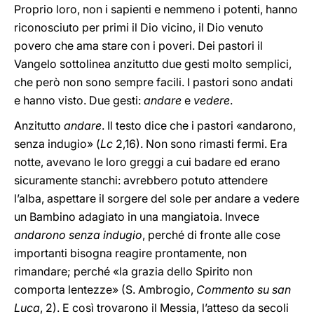
Proprio loro, non i sapienti e nemmeno i potenti, hanno
riconosciuto per primi il Dio vicino, il Dio venuto
povero che ama stare con i poveri. Dei pastori il
Vangelo sottolinea anzitutto due gesti molto semplici,
che però non sono sempre facili. I pastori sono andati
e hanno visto. Due gesti:
andare
e
vedere
.
Anzitutto
andare
. Il testo dice che i pastori «andarono,
senza indugio» (
Lc
2,16). Non sono rimasti fermi. Era
notte, avevano le loro greggi a cui badare ed erano
sicuramente stanchi: avrebbero potuto attendere
l’alba, aspettare il sorgere del sole per andare a vedere
un Bambino adagiato in una mangiatoia. Invece
andarono senza indugio
, perché di fronte alle cose
importanti bisogna reagire prontamente, non
rimandare; perché «la grazia dello Spirito non
comporta lentezze» (S. Ambrogio,
Commento su san
Luca
, 2). E così trovarono il Messia, l’atteso da secoli