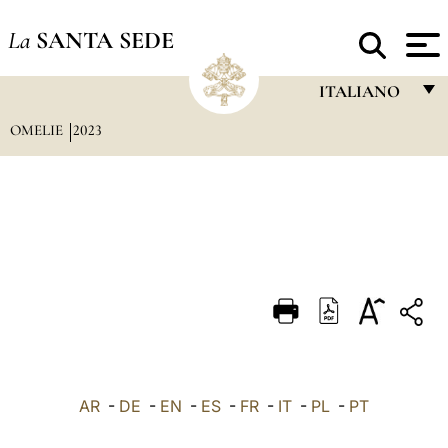
La
SANTA SEDE
ITALIANO
OMELIE
2023
FRANÇAIS
ENGLISH
ITALIANO
PORTUGUÊS
ESPAÑOL
DEUTSCH
POLSKI
العربيّة
AR
-
DE
-
EN
-
ES
-
FR
-
IT
-
PL
-
PT
中文