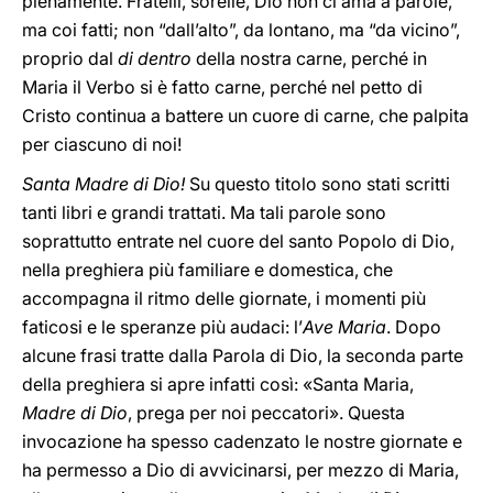
pienamente. Fratelli, sorelle, Dio non ci ama a parole,
ma coi fatti; non “dall’alto”, da lontano, ma “da vicino”,
proprio dal
di dentro
della nostra carne, perché in
Maria il Verbo si è fatto carne, perché nel petto di
Cristo continua a battere un cuore di carne, che palpita
per ciascuno di noi!
Santa Madre di Dio!
Su questo titolo sono stati scritti
tanti libri e grandi trattati. Ma tali parole sono
soprattutto entrate nel cuore del santo Popolo di Dio,
nella preghiera più familiare e domestica, che
accompagna il ritmo delle giornate, i momenti più
faticosi e le speranze più audaci: l’
Ave Maria
. Dopo
alcune frasi tratte dalla Parola di Dio, la seconda parte
della preghiera si apre infatti così: «Santa Maria,
Madre di Dio
, prega per noi peccatori». Questa
invocazione ha spesso cadenzato le nostre giornate e
ha permesso a Dio di avvicinarsi, per mezzo di Maria,