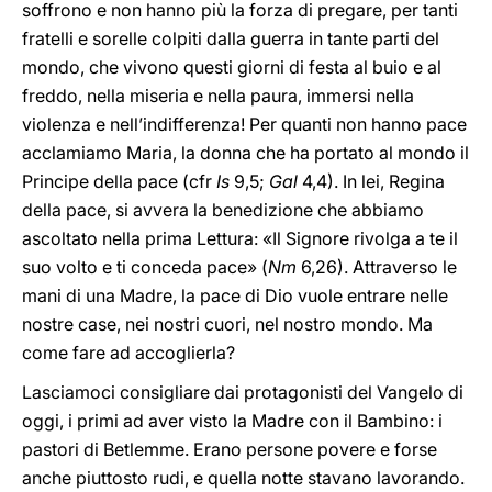
soffrono e non hanno più la forza di pregare, per tanti
fratelli e sorelle colpiti dalla guerra in tante parti del
mondo, che vivono questi giorni di festa al buio e al
freddo, nella miseria e nella paura, immersi nella
violenza e nell’indifferenza! Per quanti non hanno pace
acclamiamo Maria, la donna che ha portato al mondo il
Principe della pace (cfr
Is
9,5;
Gal
4,4). In lei, Regina
della pace, si avvera la benedizione che abbiamo
ascoltato nella prima Lettura: «Il Signore rivolga a te il
suo volto e ti conceda pace» (
Nm
6,26). Attraverso le
mani di una Madre, la pace di Dio vuole entrare nelle
nostre case, nei nostri cuori, nel nostro mondo. Ma
come fare ad accoglierla?
Lasciamoci consigliare dai protagonisti del Vangelo di
oggi, i primi ad aver visto la Madre con il Bambino: i
pastori di Betlemme. Erano persone povere e forse
anche piuttosto rudi, e quella notte stavano lavorando.