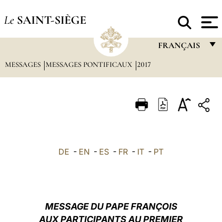
Le
SAINT-SIÈGE
FRANÇAIS
MESSAGES
MESSAGES PONTIFICAUX
2017
FRANÇAIS
ENGLISH
ITALIANO
PORTUGUÊS
ESPAÑOL
DE
-
EN
-
ES
-
FR
-
IT
-
PT
DEUTSCH
POLSKI
العربيّة
MESSAGE DU PAPE FRANÇOIS
AUX PARTICIPANTS AU PREMIER
中文