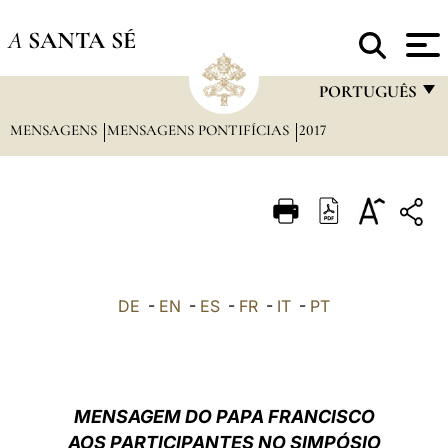
A
SANTA SÉ
PORTUGUÊS
MENSAGENS
MENSAGENS PONTIFÍCIAS
2017
FRANÇAIS
ENGLISH
ITALIANO
PORTUGUÊS
ESPAÑOL
DE
-
EN
-
ES
-
FR
-
IT
-
PT
DEUTSCH
POLSKI
العربيّة
MENSAGEM DO PAPA FRANCISCO
AOS PARTICIPANTES NO SIMPÓSIO
中文