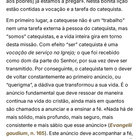
aos pobres] já estamos a pregar». Nesta bonita lição
estão contidas a vocação e a tarefa do catequista.
Em primeiro lugar, a catequese não é um “trabalho”
nem uma tarefa externa à pessoa do catequista, mas
“somos” catequistas, e a vida inteira gira em torno
desta missão. Com efeito “ser” catequista é uma
vocação de serviço na Igreja;
o que foi recebido
como dom da parte do Senhor, por sua vez deve ser
transmitido. Por conseguinte, o catequista tem o dever
de voltar constantemente ao primeiro anúncio, ou
“querigma”, a dádiva que transformou a sua vida. É o
anúncio fundamental que deve ressoar de maneira
contínua na vida do cristão, ainda mais em quantos
são chamados a anunciar e a ensinar a fé. «Nada há de
mais sólido, mais profundo, mais seguro, mais
consistente e mais sábio que esse anúncio» (
Evangelii
gaudium
, n. 165
). Este anúncio deve acompanhar a fé,