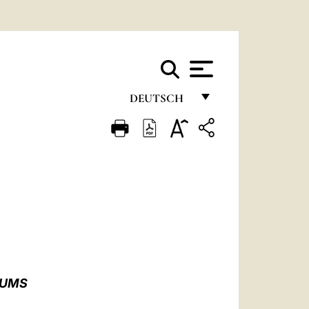
DEUTSCH
FRANÇAIS
ENGLISH
ITALIANO
PORTUGUÊS
ESPAÑOL
DEUTSCH
IUMS
POLSKI