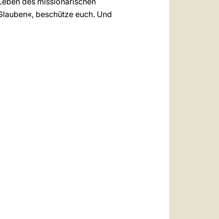
 Leben des missionarischen
m Glauben«, beschütze euch. Und