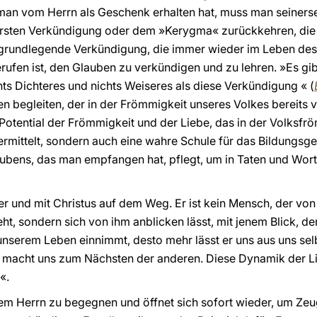
 man vom Herrn als Geschenk erhalten hat, muss man seiner
 ersten Verkündigung oder dem »Kerygma« zurückkehren, die 
e grundlegende Verkündigung, die immer wieder im Leben des
ufen ist, den Glauben zu verkündigen und zu lehren. »Es gibt
chts Dichteres und nichts Weiseres als diese Verkündigung « (
begleiten, der in der Frömmigkeit unseres Volkes bereits vo
Potential der Frömmigkeit und der Liebe, das in der Volksfröm
vermittelt, sondern auch eine wahre Schule für das Bildungsg
bens, das man empfangen hat, pflegt, um in Taten und Wor
her und mit Christus auf dem Weg. Er ist kein Mensch, der vo
t, sondern sich von ihm anblicken lässt, mit jenem Blick, de
unserem Leben einnimmt, desto mehr lässt er uns aus uns se
d macht uns zum Nächsten der anderen. Diese Dynamik der L
«.
em Herrn zu begegnen und öffnet sich sofort wieder, um Ze