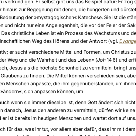
u verkündigen. Er selbst gibt uns das Beispiel dafür: Er zog
er hinaus zur Begegnung mit denen, die hungerten und dürstet
ie Bedeutung der »mystagogischen« Katechese: Sie ist die s
 und nicht nur eine Angelegenheit, die vor der Feier der Sak
. Das christliche Leben ist ein Prozess des Wachstums und de
nschaftlichen Weg des Hörens und der Antwort (vgl.
Evange
tiv; er sucht verschiedene Mittel und Formen, um Christus zu
»der Weg und die Wahrheit und das Leben« (
Joh
14,6) und erf
ch, Jesus als die höchste Schönheit zu vermitteln, bringt un
laubens zu finden. Die Mittel können verschieden sein, aber w
 den Menschen anpasste, die ihm gegenüberstanden, um ihnen
 »ändern«, sich anpassen können, um
uch wenn sie immer dieselbe ist, denn Gott ändert sich nicht
en danach, Jesus den anderen zu vermitteln, dürfen wir keine
 er ist bereits im heutigen Menschen und wartet dort auf uns
h für das, was ihr tut, vor allem aber dafür, dass ihr mit de