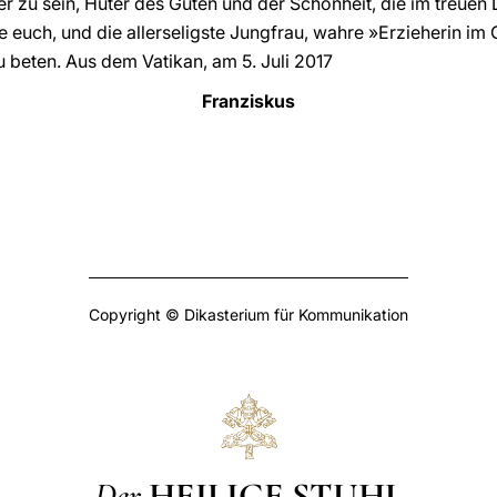
er zu sein, Hüter des Guten und der Schönheit, die im treuen
e euch, und die allerseligste Jungfrau, wahre »Erzieherin i
zu beten. Aus dem Vatikan, am 5. Juli 2017
Franziskus
Copyright © Dikasterium für Kommunikation
Der
HEILIGE STUHL