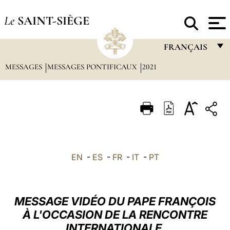
Le
SAINT-SIÈGE
FRANÇAIS
MESSAGES
MESSAGES PONTIFICAUX
2021
FRANÇAIS
ENGLISH
ITALIANO
PORTUGUÊS
ESPAÑOL
EN
-
ES
-
FR
-
IT
-
PT
DEUTSCH
POLSKI
MESSAGE VIDÉO DU PAPE FRANÇOIS
العربيّة
À L'OCCASION DE LA RENCONTRE
INTERNATIONALE
中文