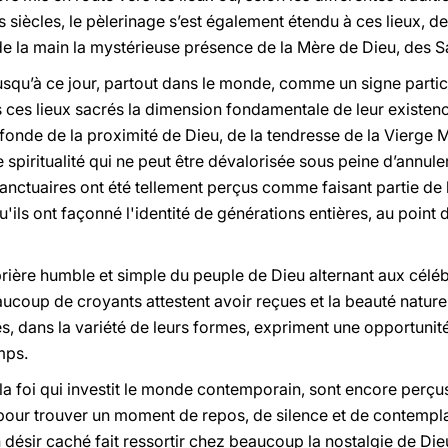
s siècles, le pèlerinage s’est également étendu à ces lieux, d
de la main la mystérieuse présence de la Mère de Dieu, des S
squ’à ce jour, partout dans le monde, comme un signe particu
 ces lieux sacrés la dimension fondamentale de leur existence 
fonde de la proximité de Dieu, de la tendresse de la Vierge 
spiritualité qui ne peut être dévalorisée sous peine d’annuler l
anctuaires ont été tellement perçus comme faisant partie de 
ls ont façonné l'identité de générations entières, au point d'
 prière humble et simple du peuple de Dieu alternant aux célébr
oup de croyants attestent avoir reçues et la beauté naturel
s, dans la variété de leurs formes, expriment une opportunit
mps.
de la foi qui investit le monde contemporain, sont encore pe
t pour trouver un moment de repos, de silence et de contempla
désir caché fait ressortir chez beaucoup la nostalgie de Dieu