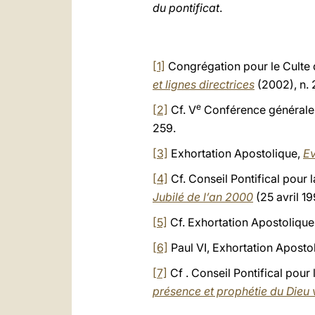
du pontificat
.
[1]
Congrégation pour le Culte d
et lignes directrices
(2002), n. 
e
[2]
Cf. V
Conférence générale 
259.
[3]
Exhortation Apostolique,
Ev
[4]
Cf. Conseil Pontifical pour
Jubilé de l’an 2000
(25 avril 19
[5]
Cf. Exhortation Apostolique
[6]
Paul VI, Exhortation Aposto
[7]
Cf . Conseil Pontifical pou
présence et prophétie du Dieu 