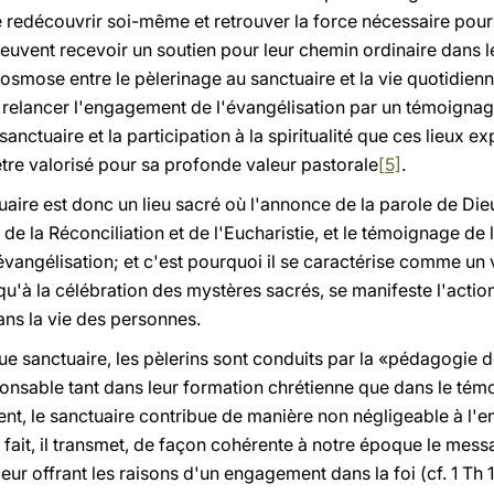
e redécouvrir soi-même et retrouver la force nécessaire pour
 peuvent recevoir un soutien pour leur chemin ordinaire dans l
smose entre le pèlerinage au sanctuaire et la vie quotidienn
de relancer l'engagement de l'évangélisation par un témoigna
nctuaire et la participation à la spiritualité que ces lieux e
être valorisé pour sa profonde valeur pastorale
[5]
.
uaire est donc un lieu sacré où l'annonce de la parole de Dieu
de la Réconciliation et de l'Eucharistie, et le témoignage de 
vangélisation; et c'est pourquoi il se caractérise comme un v
u'à la célébration des mystères sacrés, se manifeste l'action
ans la vie des personnes.
aque sanctuaire, les pèlerins sont conduits par la «pédagogie 
nsable tant dans leur formation chrétienne que dans le tém
ent, le sanctuaire contribue de manière non négligeable à l'
 fait, il transmet, de façon cohérente à notre époque le messa
 leur offrant les raisons d'un engagement dans la foi (cf. 1 Th 