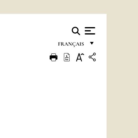
FRANÇAIS
FRANÇAIS
ENGLISH
ITALIANO
PORTUGUÊS
ESPAÑOL
DEUTSCH
POLSKI