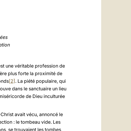
العربيّة
中文
LATINE
rées
ation
est une véritable profession de
ière plus forte la proximité de
fonds
[2]
. La piété populaire, qui
trouve dans le sanctuaire un lieu
a miséricorde de Dieu inculturée
-Christ avait vécu, annoncé le
ection : le tombeau vide. Les
tions, se trouvaient les tombes