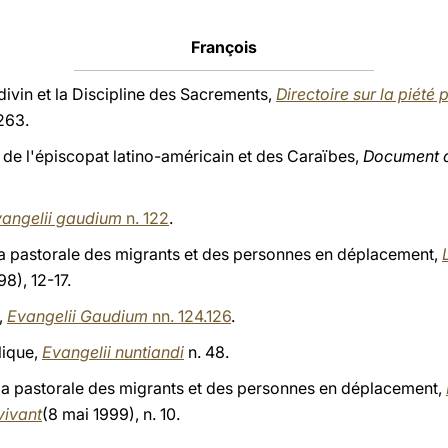
François
ivin et la Discipline des Sacrements,
Directoire sur la piété p
263.
de l'épiscopat latino-américain et des Caraïbes,
Document 
angelii gaudium
n. 122
.
 la pastorale des migrants et des personnes en déplacement,
98), 12-17.
,
Evangelii Gaudium
nn. 124.126
.
lique,
Evangelii nuntiandi
n. 48.
r la pastorale des migrants et des personnes en déplacement,
vivant
(8 mai 1999), n. 10.