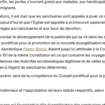
enfin, les portes s'ouvrent grand aux malades, aux handicapé
 migrants.
tions, il est clair que les sanctuaires sont appelés à jouer un
'aujourd'hui et que l'Église est appelée à promouvoir pastor
inages aux sanctuaires et aux lieux de dévotion.
oriser le développement de la pastorale qui se vit dans les sa
 pontifical pour la promotion de la nouvelle évangélisation 
ion Apostolique
Pastor Bonus
, étaient jusqu'ici attribuée à la 
cle 151 de la même Constitution en ce qui concerne les voyage
tences des Autorités ecclésiastiques légitimes et de celles qu
es à l’égard de sanctuaires déterminés.
l'avenir, sera de la compétence du Conseil pontifical pour la
ternationaux et l'approbation de leurs statuts respectifs, sel
mesures qui favorisent le rôle évangélisateur des sanctuaires