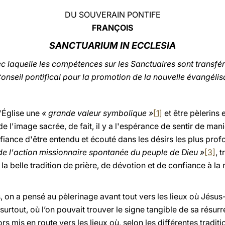
DU SOUVERAIN PONTIFE
FRANÇOIS
SANCTUARIUM IN ECCLESIA
c laquelle les compétences sur les Sanctuaires sont transfé
onseil pontifical pour la promotion de la nouvelle évangélis
l'Église une
« grande valeur symbolique »
[1]
et être pèlerins 
de l'image sacrée, de fait, il y a l'espérance de sentir de man
fiance d'être entendu et écouté dans les désirs les plus pro
de l'action missionnaire spontanée du peuple de Dieu »
[3]
, 
 la belle tradition de prière, de dévotion et de confiance à l
s, on a pensé au pèlerinage avant tout vers les lieux où Jésus
urtout, où l’on pouvait trouver le signe tangible de sa résurr
lors mis en route vers les lieux où, selon les différentes tradi