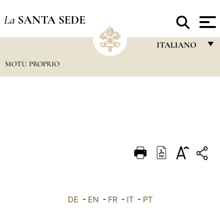
La
SANTA SEDE
ITALIANO
MOTU PROPRIO
FRANÇAIS
ENGLISH
ITALIANO
PORTUGUÊS
ESPAÑOL
DEUTSCH
POLSKI
العربيّة
DE
-
EN
-
FR
-
IT
-
PT
中文