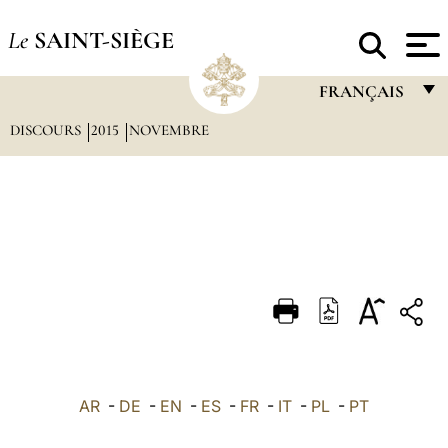
Le
SAINT-SIÈGE
FRANÇAIS
DISCOURS
2015
NOVEMBRE
FRANÇAIS
ENGLISH
ITALIANO
PORTUGUÊS
ESPAÑOL
DEUTSCH
POLSKI
العربيّة
AR
-
DE
-
EN
-
ES
-
FR
-
IT
-
PL
-
PT
中文