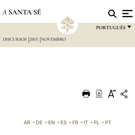
A
SANTA SÉ
PORTUGUÊS
DISCURSOS
2015
NOVEMBRO
FRANÇAIS
ENGLISH
ITALIANO
PORTUGUÊS
ESPAÑOL
DEUTSCH
POLSKI
العربيّة
AR
-
DE
-
EN
-
ES
-
FR
-
IT
-
PL
-
PT
中文