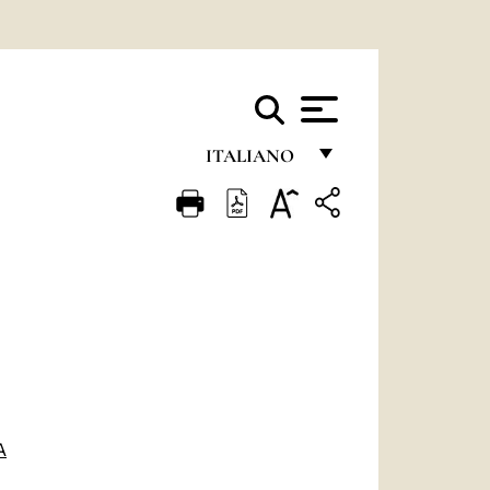
ITALIANO
FRANÇAIS
ENGLISH
ITALIANO
PORTUGUÊS
ESPAÑOL
DEUTSCH
A
POLSKI