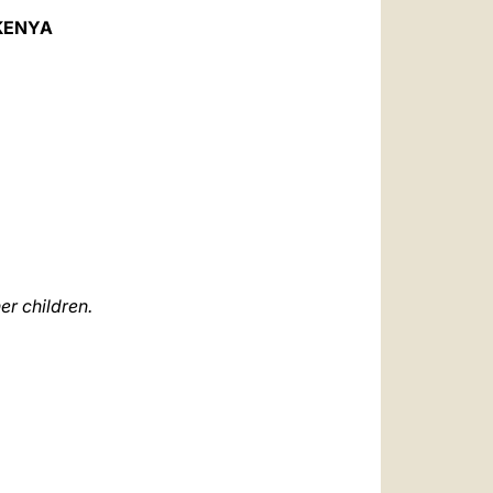
العربيّة
 KENYA
中文
LATINE
er children.