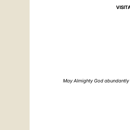
VISIT
May Almighty God abundantly bl