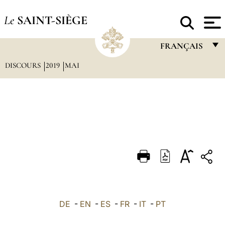
Le
SAINT-SIÈGE
FRANÇAIS
DISCOURS
2019
MAI
FRANÇAIS
ENGLISH
ITALIANO
PORTUGUÊS
ESPAÑOL
DEUTSCH
POLSKI
العربيّة
DE
-
EN
-
ES
-
FR
-
IT
-
PT
中文