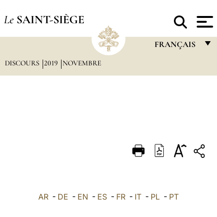
Le
SAINT-SIÈGE
FRANÇAIS
DISCOURS
2019
NOVEMBRE
FRANÇAIS
ENGLISH
ITALIANO
PORTUGUÊS
ESPAÑOL
DEUTSCH
POLSKI
العربيّة
AR
-
DE
-
EN
-
ES
-
FR
-
IT
-
PL
-
PT
中文