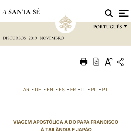
A
SANTA SÉ
PORTUGUÊS
DISCURSOS
2019
NOVEMBRO
FRANÇAIS
ENGLISH
ITALIANO
PORTUGUÊS
ESPAÑOL
AR
-
DE
-
EN
-
ES
-
FR
-
IT
-
PL
-
PT
DEUTSCH
POLSKI
العربيّة
VIAGEM APOSTÓLICA A DO PAPA FRANCISCO
À TAILÂNDIA E JAPÃO
中文