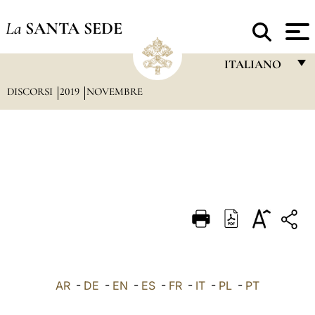
La
SANTA SEDE
ITALIANO
DISCORSI
2019
NOVEMBRE
FRANÇAIS
ENGLISH
ITALIANO
PORTUGUÊS
ESPAÑOL
DEUTSCH
POLSKI
العربيّة
AR
-
DE
-
EN
-
ES
-
FR
-
IT
-
PL
-
PT
中文