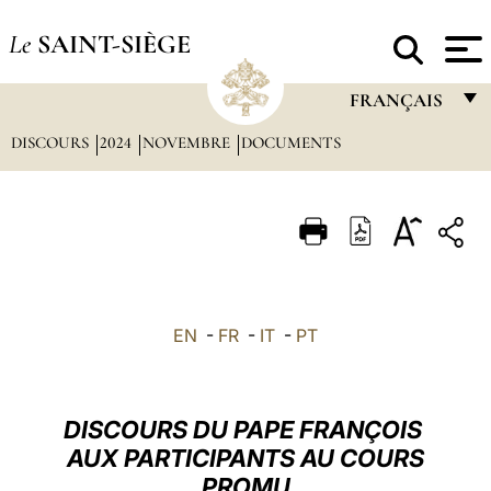
Le
SAINT-SIÈGE
FRANÇAIS
DISCOURS
2024
NOVEMBRE
DOCUMENTS
FRANÇAIS
ENGLISH
ITALIANO
PORTUGUÊS
ESPAÑOL
EN
-
FR
-
IT
-
PT
DEUTSCH
POLSKI
DISCOURS DU PAPE FRANÇOIS
العربيّة
AUX PARTICIPANTS AU COURS
PROMU
中文