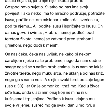
ostala nejasna, jer u njih nije nikada prodrlo
Gospodinovo svjetlo. Svatko od nas ima svoju
povijest. I ako netko ima to mračno područje, potražite
Isusa, pođite nekom misionaru milosrđa, svećeniku,
pođite njemu... Ali pođite Isusu i ispričajte to Isusu. On
danas govori svima: „Hrabro, nemoj podleći pod
teretom života, nemoj se zatvoriti pred strahom i
grijehom, nego dođi k meni!".
On nas čeka, čeka nas uvijek, ne kako bi nekom
čarolijom riješio naše probleme, nego da nam dadne
snage nositi se s našim problemima. Isus nam ne lakša
životne terete, nego muku srca; ne uklanja od nas križ,
nego ga s nama nosi. A s njim svaki teret postaje lagan
(usp r. 30), jer On je odmor koji tražimo. Kad u život
uđe Isus, onda ulazi mir, onaj koji ne mine ni u
kušnjama i trpljenjima. Pođimo k Isusu, dajmo mu
svoje vrijeme; susrećimo ga svaki dan u molitvi, u