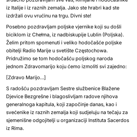
iz Italije i iz raznih zemalja. Jako ste hrabri kad ste
izdržali ovu vrućinu na trgu. Divni ste!
Posebno pozdravljam poljske vjernike koji su došli
biciklom iz Chełma, iz nadbiskupije Lublin (Poljska).
Želim pritom spomenuti i veliko hodočašće poljske
obitelji Radio Marije u svetište Częstochowa.
Pridružimo se tom hodočašću poljskog naroda
jednom Zdravomarijo koju ćemo izmoliti svi zajedno:
[Zdravo Marijo…]
S radošću pozdravljam Sestre službenice Blažene
Djevice Bezgrešne i blagoslivljam radove njihova
generalnoga kapitula, koji započinje danas, kao i
svećenike iz raznih zemalja koji sudjeluju na tečaju za
sjemenišne odgojitelji u organizaciji Instituta Sacerdos
iz Rima.