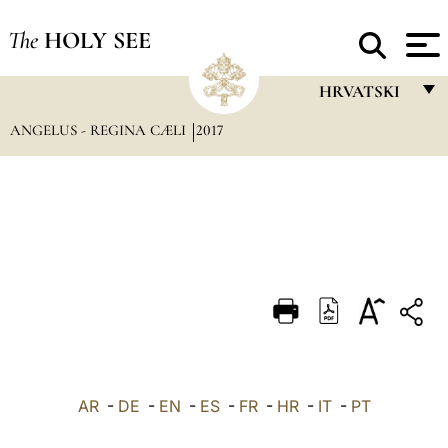
The
HOLY SEE
HRVATSKI
ANGELUS - REGINA CÆLI
2017
FRANÇAIS
ENGLISH
ITALIANO
PORTUGUÊS
ESPAÑOL
DEUTSCH
POLSKI
العربيّة
AR
-
DE
-
EN
-
ES
-
FR
-
HR
-
IT
-
PT
中文