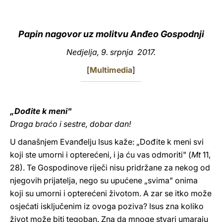
LATINE
Papin nagovor uz molitvu Anđeo Gospodnji
Nedjelja, 9. srpnja 2017.
[
Multimedia
]
„Dođite k meni"
Draga braćo i sestre, dobar dan!
U današnjem Evanđelju Isus kaže: „Dođite k meni svi
koji ste umorni i opterećeni, i ja ću vas odmoriti" (
Mt
11,
28). Te Gospodinove riječi nisu pridržane za nekog od
njegovih prijatelja, nego su upućene „svima" onima
koji su umorni i opterećeni životom. A zar se itko može
osjećati isključenim iz ovoga poziva? Isus zna koliko
život može biti tegoban. Zna da mnoge stvari umaraju