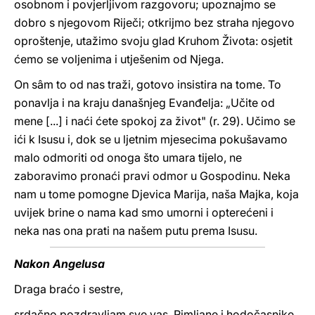
osobnom i povjerljivom razgovoru; upoznajmo se
dobro s njegovom Riječi; otkrijmo bez straha njegovo
oproštenje, utažimo svoju glad Kruhom Života: osjetit
ćemo se voljenima i utješenim od Njega.
On sâm to od nas traži, gotovo insistira na tome. To
ponavlja i na kraju današnjeg Evanđelja: „Učite od
mene [...] i naći ćete spokoj za život" (r. 29). Učimo se
ići k Isusu i, dok se u ljetnim mjesecima pokušavamo
malo odmoriti od onoga što umara tijelo, ne
zaboravimo pronaći pravi odmor u Gospodinu. Neka
nam u tome pomogne Djevica Marija, naša Majka, koja
uvijek brine o nama kad smo umorni i opterećeni i
neka nas ona prati na našem putu prema Isusu.
Nakon Angelusa
Draga braćo i sestre,
srdačno pozdravljam sve vas, Rimljane i hodočasnike