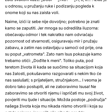
u odnosu, u pružanju ruke i podizanju pogleda k
onome koji su nas zaista voli.
Naime, izići iz sebe nije dovoljno; potrebno je znati
kamo se zaputiti. Jer mnoga su odredišta iluzorna:
obećavaju odmor i tek nakratko nam odvraćaju
pozornost od stvarnosti, osiguravaju mir i pružaju
zabavu, a zatim nas ostavljaju u samoći od prije, ona
su poput „vatrometa". Zato nam Isus pokazuje kamo
trebamo otići: „Dođite k meni". Toliko puta, pod
teretom života ili kada se suočimo sa situacijom koja
nas žalosti, pokušavamo razgovarati s nekim tko će
nas saslušati; s prijateljem, stručnjakom... I veoma je
dobro tako postupiti, ali ne zaboravimo Isusa! Ne
zaboravimo se otvoriti njemu i ispričati mu svoj život,
povjeriti mu ljude i situacije. Možda postoje „područja"
našega života koja mu nikada nismo otvorili i koja su