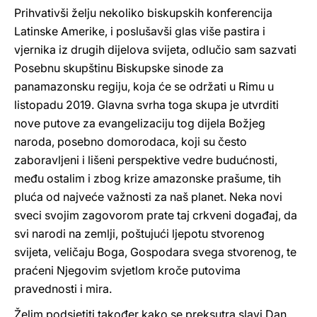
Prihvativši želju nekoliko biskupskih konferencija
Latinske Amerike, i poslušavši glas više pastira i
vjernika iz drugih dijelova svijeta, odlučio sam sazvati
Posebnu skupštinu Biskupske sinode za
panamazonsku regiju, koja će se održati u Rimu u
listopadu 2019. Glavna svrha toga skupa je utvrditi
nove putove za evangelizaciju tog dijela Božjeg
naroda, posebno domorodaca, koji su često
zaboravljeni i lišeni perspektive vedre budućnosti,
među ostalim i zbog krize amazonske prašume, tih
pluća od najveće važnosti za naš planet. Neka novi
sveci svojim zagovorom prate taj crkveni događaj, da
svi narodi na zemlji, poštujući ljepotu stvorenog
svijeta, veličaju Boga, Gospodara svega stvorenog, te
praćeni Njegovim svjetlom kroče putovima
pravednosti i mira.
Želim podsjetiti također kako se preksutra slavi Dan