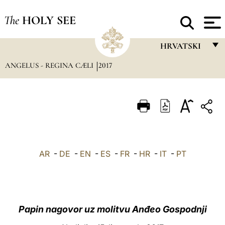
The
HOLY SEE
HRVATSKI
ANGELUS - REGINA CÆLI
2017
FRANÇAIS
ENGLISH
ITALIANO
PORTUGUÊS
ESPAÑOL
AR
-
DE
-
EN
-
ES
-
FR
-
HR
-
IT
-
PT
DEUTSCH
POLSKI
العربيّة
Papin nagovor uz molitvu Anđeo Gospodnji
中文