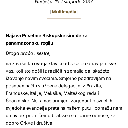
Nedjelja, 15. listopada 2017.
LATINE
[
Multimedia
]
Najava Posebne Biskupske sinode za
panamazonsku regiju
Draga braćo i sestre,
na završetku ovoga slavlja od srca pozdravljam sve
vas, koji ste došli iz različitih zemalja da iskažete
štovanje novim svecima. Smjerno pozdravljam na
poseban način službene delegacije iz Brazila,
Francuske, Italije, Meksika, Malteškog reda i
Španjolske. Neka nas primjer i zagovor tih svijetlih
svjedoka evanđelja prate na našem putu i pomažu nam
da uvijek promičemo bratske i solidarne odnose, za
dobro Crkve i društva.