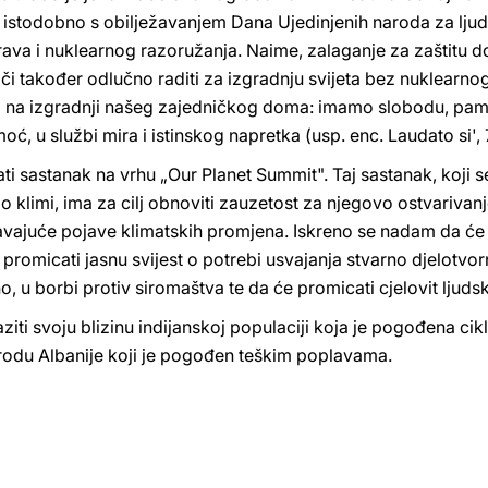
 istodobno s obilježavanjem Dana Ujedinjenih naroda za ljud
ava i nuklearnog razoružanja. Naime, zalaganje za zaštitu do
znači također odlučno raditi za izgradnju svijeta bez nuklearn
na izgradnji našeg zajedničkog doma: imamo slobodu, pamet
oć, u službi mira i istinskog napretka (usp. enc. Laudato si', 
ati sastanak na vrhu „Our Planet Summit". Taj sastanak, koji
klimi, ima za cilj obnoviti zauzetost za njegovo ostvarivanje
javajuće pojave klimatskih promjena. Iskreno se nadam da će 
m, promicati jasnu svijest o potrebi usvajanja stvarno djelotvo
, u borbi protiv siromaštva te da će promicati cjelovit ljudsk
ziti svoju blizinu indijanskoj populaciji koja je pogođena ci
narodu Albanije koji je pogođen teškim poplavama.