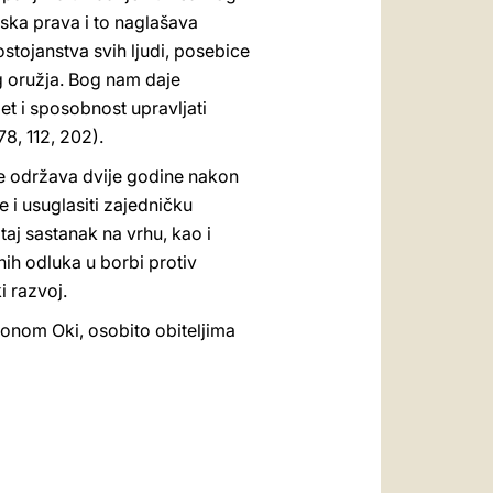
ska prava i to naglašava
stojanstva svih ljudi, posebice
og oružja. Bog nam daje
 i sposobnost upravljati
78, 112, 202).
 se održava dvije godine nakon
 i usuglasiti zajedničku
taj sastanak na vrhu, kao i
rnih odluka u borbi protiv
i razvoj.
klonom Oki, osobito obiteljima