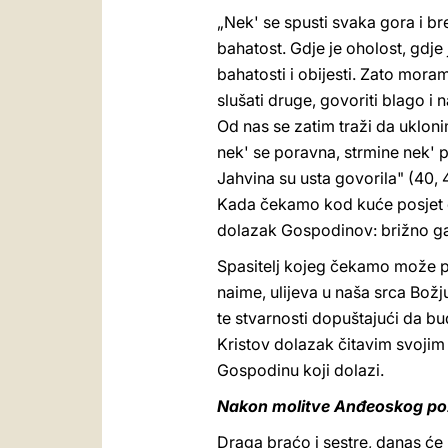
„Nek' se spusti svaka gora i brež
bahatost. Gdje je oholost, gdje
bahatosti i obijesti. Zato moram
slušati druge, govoriti blago i 
Od nas se zatim traži da uklo
nek' se poravna, strmine nek' pos
Jahvina su usta govorila" (40, 4
Kada čekamo kod kuće posjet dr
dolazak Gospodinov: brižno ga
Spasitelj kojeg čekamo može p
naime, ulijeva u naša srca Božj
te stvarnosti dopuštajući da b
Kristov dolazak čitavim svojim
Gospodinu koji dolazi.
Nakon molitve Anđeoskog poz
Draga braćo i sestre, danas ć