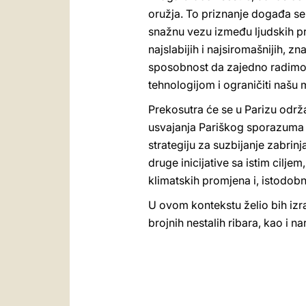
oružja. To priznanje događa se
snažnu vezu između ljudskih pr
najslabijih i najsiromašnijih, 
sposobnost da zajedno radimo 
tehnologijom i ograničiti našu m
Prekosutra će se u Parizu održ
usvajanja Pariškog sporazuma o 
strategiju za suzbijanje zabrin
druge inicijative sa istim cilje
klimatskih promjena i, istodobno
U ovom kontekstu želio bih izra
brojnih nestalih ribara, kao i 