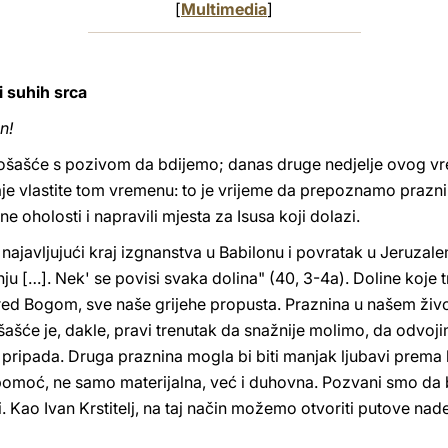
[
Multimedia
]
i suhih srca
n!
došašće s pozivom da bdijemo; danas druge nedjelje ovog vr
aje vlastite tom vremenu: to je vrijeme da prepoznamo prazni
ne oholosti i napravili mjesta za Isusa koji dolazi.
najavljujući kraj izgnanstva u Babilonu i povratak u Jeruzale
nju […]. Nek' se povisi svaka dolina" (40, 3-4a). Doline koje t
d Bogom, sve naše grijehe propusta. Praznina u našem život
ašće je, dakle, pravi trenutak da snažnije molimo, da odvoj
 pripada. Druga praznina mogla bi biti manjak ljubavi prema
pomoć, ne samo materijalna, već i duhovna. Pozvani smo da b
i. Kao Ivan Krstitelj, na taj način možemo otvoriti putove nad