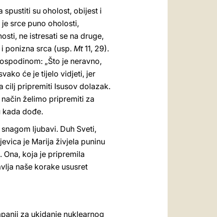
 spustiti su oholost, obijest i
 je srce puno oholosti,
sti, ne istresati se na druge,
a i ponizna srca (usp.
Mt
11, 29).
Gospodinom: „Što je neravno,
ako će je tijelo vidjeti, jer
a cilj pripremiti Isusov dolazak.
način želimo pripremiti za
u kada dođe.
snagom ljubavi. Duh Sveti,
jevica je Marija živjela puninu
 Ona, koja je pripremila
avlja naše korake ususret
panji za ukidanje nuklearnog