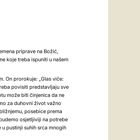
العربيّة
中文
LATINE
emena priprave na Božić,
ne koje treba ispuniti u našem
m. On prorokuje: „Glas viče:
reba povisiti predstavljaju sve
u može biti činjenica da ne
imo za duhovni život važno
 bližnjemu, posebice prema
udemo osjetljiviji na potrebe
e u pustinji suhih srca mnogih