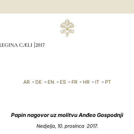
REGINA CÆLI
2017
AR
-
DE
-
EN
-
ES
-
FR
-
HR
-
IT
-
PT
Papin nagovor uz molitvu Anđeo Gospodnji
Nedjelja, 10. prosinca 2017.