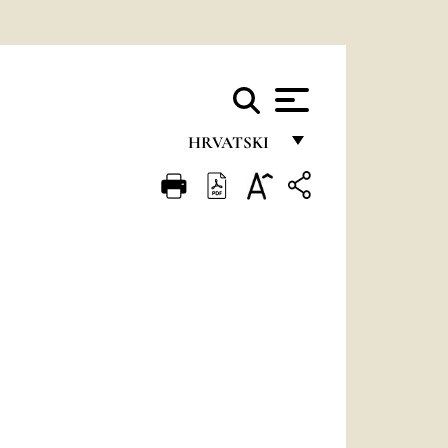
HRVATSKI
FRANÇAIS
ENGLISH
ITALIANO
PORTUGUÊS
ESPAÑOL
DEUTSCH
POLSKI