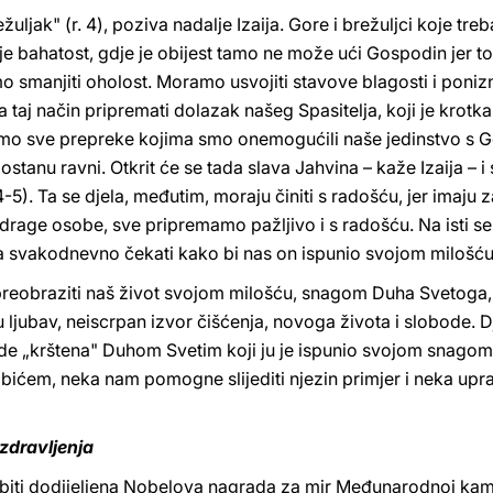
uljak" (r. 4), poziva nadalje Izaija. Gore i brežuljci koje treba
 je bahatost, gdje je obijest tamo ne može ući Gospodin jer to
o smanjiti oholost. Moramo usvojiti stavove blagosti i ponizno
na taj način pripremati dolazak našeg Spasitelja, koji je krotk
nimo sve prepreke kojima smo onemogućili naše jedinstvo s 
tanu ravni. Otkrit će se tada slava Jahvina – kaže Izaija – i sv
-5). Ta se djela, međutim, moraju činiti s radošću, jer imaju z
age osobe, sve pripremamo pažljivo i s radošću. Na isti se 
 svakodnevno čekati kako bi nas on ispunio svojom milošć
reobraziti naš život svojom milošću, snagom Duha Svetoga, 
u ljubav, neiscrpan izvor čišćenja, novoga života i slobode. D
ude „krštena" Duhom Svetim koji ju je ispunio svojom snagom.
 bićem, neka nam pomogne slijediti njezin primjer i neka upr
dravljenja
e biti dodijeljena Nobelova nagrada za mir Međunarodnoj kam