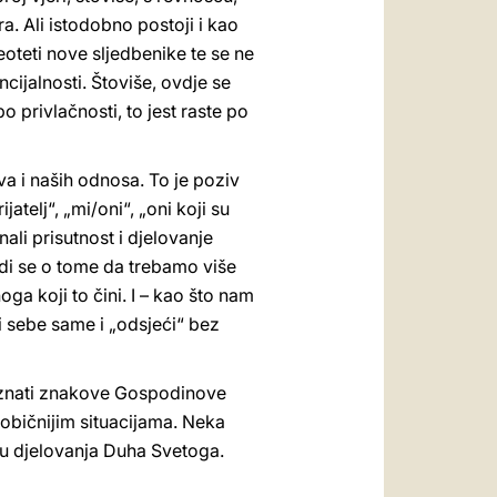
ora. Ali istodobno postoji i kao
eoteti nove sljedbenike te se ne
ncijalnosti. Štoviše, ovdje se
o privlačnosti, to jest raste po
a i naših odnosa. To je poziv
telj“, „mi/oni“, „oni koji su
ali prisutnost i djelovanje
adi se o tome da trebamo više
noga koji to čini. I – kao što nam
 sebe same i „odsjeći“ bez
oznati znakove Gospodinove
neobičnijim situacijama. Neka
oru djelovanja Duha Svetoga.