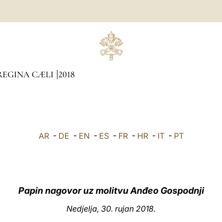
REGINA CÆLI
2018
AR
-
DE
-
EN
-
ES
-
FR
-
HR
-
IT
-
PT
Papin nagovor uz molitvu Anđeo Gospodnji
Nedjelja, 30. rujan 2018.