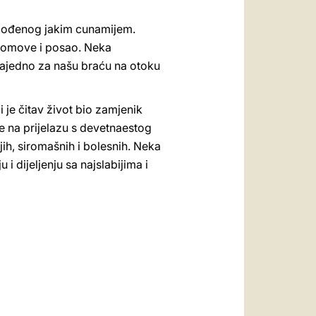
pogođenog jakim cunamijem.
e domove i posao. Neka
zajedno za našu braću na otoku
 je čitav život bio zamjenik
je na prijelazu s devetnaestog
jih, siromašnih i bolesnih. Neka
 dijeljenju sa najslabijima i