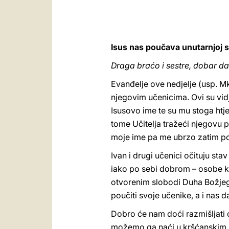
Isus nas poučava unutarnjoj 
Draga braćo i sestre, dobar da
Evanđelje ove nedjelje (usp. M
njegovim učenicima. Ovi su vidje
Isusovo ime te su mu stoga htje
tome Učitelja tražeći njegovu p
moje ime pa me ubrzo zatim pogr
Ivan i drugi učenici očituju st
iako po sebi dobrom – osobe ko
otvorenim slobodi Duha Božjega
poučiti svoje učenike, a i nas d
Dobro će nam doći razmišljati o o
možemo ga naći u kršćanskim za