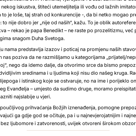
st nekog iskustva, štiteći utemeljitelja ili vođu od lažnih imitat
 to je loše, taj strah od konkurencije -, da bi netko mogao pr
 to nije dobro jer „nije od naših“, kažu. To je oblik autorefere
kva – rekao je papa Benedikt – ne raste po prozelitizmu, već p
rugima snagom Duha Svetoga.
ju nama predstavlja izazov i poticaj na promjenu naših stavov
nas poziva da ne razmišljamo u kategorijama „prijatelj/neprija
tvoj“, nego da idemo dalje, da otvorimo srce da bismo prepozn
vidljivim sredinama i u ljudima koji nisu dio našeg kruga. R
 lijepoga i istinskog koje se ostvaruje, no na ime i porijeklo o
jeg Evanđelja – umjesto da sudimo druge, moramo preispitati
iti najslabije u vjeri.
 poučljivog prihvaćanja Božjih iznenađenja, pomogne prep
rivajući ga gdje god se očituje, pa i u najnevjerojatnijim i naj
cu bez ljubomore i zatvorenosti, uvijek otvoreni širokom obz