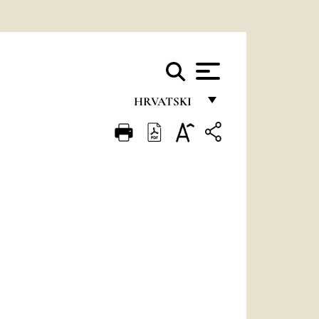
HRVATSKI
FRANÇAIS
ENGLISH
ITALIANO
PORTUGUÊS
ESPAÑOL
DEUTSCH
POLSKI