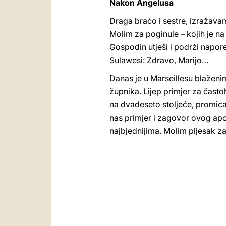
Nakon Angelusa
Draga braćo i sestre, izražava
Molim za poginule – kojih je na
Gospodin utješi i podrži napor
Sulawesi: Zdravo, Marijo…
Danas je u Marseillesu blaženi
župnika. Lijep primjer za často
na dvadeseto stoljeće, promicao 
nas primjer i zagovor ovog apo
najbjednijima. Molim pljesak z