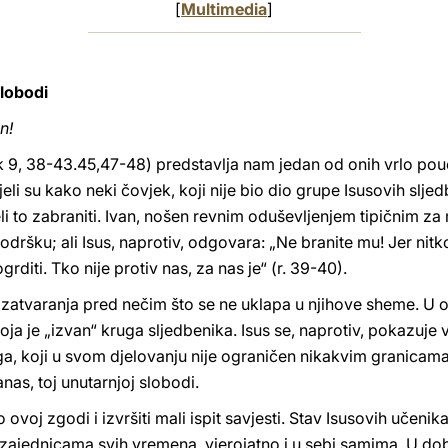
[
Multimedia
]
slobodi
n!
k 9, 38-43.45,47-48) predstavlja nam jedan od onih vrlo poučn
li su kako neki čovjek, koji nije bio dio grupe Isusovih sljed
li to zabraniti. Ivan, nošen revnim oduševljenjem tipičnim za
odršku; ali Isus, naprotiv, odgovara: „Ne branite mu! Jer nitk
diti. Tko nije protiv nas, za nas je“ (r. 39-40).
av zatvaranja pred nečim što se ne uklapa u njihove sheme. U o
ja je „izvan“ kruga sljedbenika. Isus se, naprotiv, pokazuje
, koji u svom djelovanju nije ograničen nikakvim granicama
anas, toj unutarnjoj slobodi.
voj zgodi i izvršiti mali ispit savjesti. Stav Isusovih učenika 
jednicama svih vremena, vjerojatno i u sebi samima. U dobro