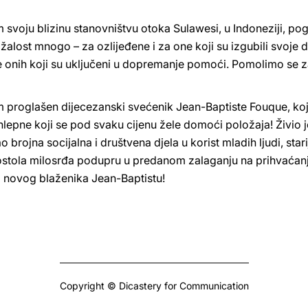
m svoju blizinu stanovništvu otoka Sulawesi, u Indoneziji, 
 žalost mnogo – za ozlijeđene i za one koji su izgubili svoj
e onih koji su uključeni u dopremanje pomoći. Pomolimo se 
m proglašen dijecezanski svećenik Jean-Baptiste Fouque, koji
hlepne koji se pod svaku cijenu žele domoći položaja! Živio 
brojna socijalna i društvena djela u korist mladih ljudi, stari
stola milosrđa podupru u predanom zalaganju na prihvaćanju i
a novog blaženika Jean-Baptistu!
Copyright © Dicastery for Communication