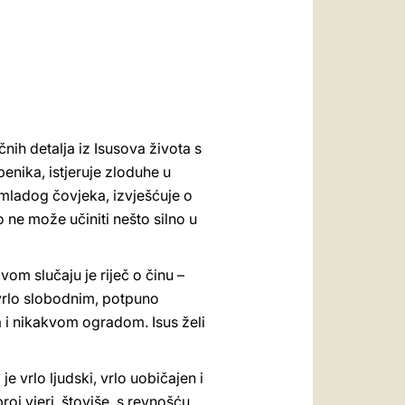
العربيّة
中文
LATINE
ih detalja iz Isusova života s
benika, istjeruje zloduhe u
 mladog čovjeka, izvješćuje o
o ne može učiniti nešto silno u
vom slučaju je riječ o činu –
 vrlo slobodnim, potpuno
 i nikakvom ogradom. Isus želi
je vrlo ljudski, vrlo uobičajen i
j vjeri, štoviše, s revnošću,