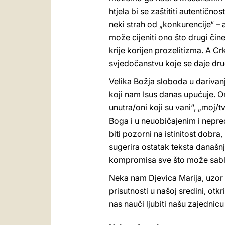
htjela bi se zaštititi autentično
neki strah od „konkurencije“ – a
može cijeniti ono što drugi čine:
krije korijen prozelitizma. A Cr
svjedočanstvu koje se daje d
Velika Božja sloboda u darivan
koji nam Isus danas upućuje. On 
unutra/oni koji su vani“, „moj/
Boga i u neuobičajenim i nepred
biti pozorni na istinitost dobra,
sugerira ostatak teksta današn
kompromisa sve što može sablazn
Neka nam Djevica Marija, uzor
prisutnosti u našoj sredini, otk
nas nauči ljubiti našu zajedni