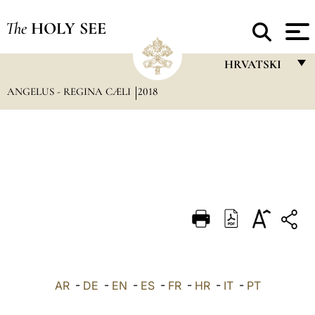
The
HOLY SEE
HRVATSKI
ANGELUS - REGINA CÆLI
2018
FRANÇAIS
ENGLISH
ITALIANO
PORTUGUÊS
ESPAÑOL
DEUTSCH
POLSKI
العربيّة
AR
-
DE
-
EN
-
ES
-
FR
-
HR
-
IT
-
PT
中文