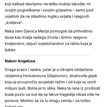
koji katkad stavljamo na tešku kušnju također mi
svojim pogreškama i svojim grijesima – samo pod
uvjetom da ne slijedimo logiku svijeta i njegovih
„kraljeva“.
Neka nam Djevica Marija pomogne da prihvatimo
Isusa kao kralja našega života i širimo njegovo
kraljevstvo, dajući svjedočanstvo za istinu koja je
ljubav.
Nakon Angelusa
Draga braćo i sestre, jučer je u Ukrajini obilježena
obljetnica Holodomora (Gladomor), strahovite gladi
koju je prouzročio sovjetski režim i od koje su umrli
milijuni ljudi. Bolna je to slika. Neka ta rana iz prošlosti
bude poziv za sve da se takve tragedije nikad više ne
ponove. Molimo se za tu dragu zemlju i za toliko
željeni mir.