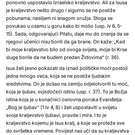
ponovno uspostavio Izraelsko kraljevstvo. Ali za Isusa
je kraljevstvo nešto drugo i sigurno se ne postiže
pobunama, nasiljem ni snagom oružja. Stoga se
povukao u osamu u goru kako bi molio (usp.
Iv
6, 5-
15). Sada, odgovarajući Pilatu, daje mu do znanja da se
njegovi učenici nisu borili da ga brane. On kaže: „Kad
bi moje kraljevstvo bilo od ovoga svijeta, moje bi Krse
sluge borile da ne budem predan Židovima“ (r. 36).
Isus želi jasno pokazati da iznad političke moći postoji
jedna mnogo veća, koja se ne postiže ljudskim
sredstvima. On je došao na zemlju odjelotvoriti tu moć,
koja je ljubav,
svjedočeći istinu
(usp. r. 37). To je Božja
istina koja je u konačnici osnovna poruka Evanđelja:
„Bog je ljubav“ (1 Iv 4, 8) i želi uspostaviti u svijetu
svoje kraljevstvo ljubavi, pravde i mira. I to je
kraljevstvo kojemu je Isus kralj, a koje se proteže sve
do svršetka vremena. Povijest nas uči da su kraljevstva