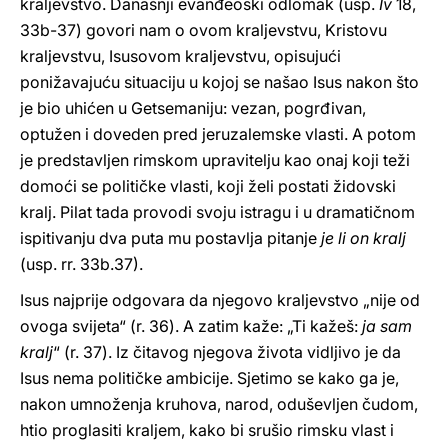
kraljevstvo. Današnji evanđeoski odlomak (usp.
Iv
18,
33b-37) govori nam o ovom kraljevstvu, Kristovu
kraljevstvu, Isusovom kraljevstvu, opisujući
ponižavajuću situaciju u kojoj se našao Isus nakon što
je bio uhićen u Getsemaniju: vezan, pogrđivan,
optužen i doveden pred jeruzalemske vlasti. A potom
je predstavljen rimskom upravitelju kao onaj koji teži
domoći se političke vlasti, koji želi postati židovski
kralj. Pilat tada provodi svoju istragu i u dramatičnom
ispitivanju dva puta mu postavlja pitanje
je li on kralj
(usp. rr. 33b.37).
Isus najprije odgovara da njegovo kraljevstvo „nije od
ovoga svijeta“ (r. 36). A zatim kaže: „Ti kažeš:
ja sam
kralj
“ (r. 37). Iz čitavog njegova života vidljivo je da
Isus nema političke ambicije. Sjetimo se kako ga je,
nakon umnoženja kruhova, narod, oduševljen čudom,
htio proglasiti kraljem, kako bi srušio rimsku vlast i