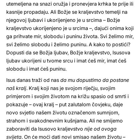
utemeljena na snazi oružja i pronevjera krhka te prije ili
kasnije propadaju. Ali Božje se kraljevstvo temelji na
njegovoj ljubavi i ukorijenjeno je u srcima – Božje
kraljevstvo ukorijenjeno je u srcima –, dajući onima koji
ga prihvate mir, slobodu i puninu života. Svi želimo mir,
svi želimo slobodu i želimo puninu. A kako to postići?
Dopusti da se Božja ljubav, Božje kraljevstvo, Isusova
ljubav ukorijeni u tvome srcu i imat ćeš mir, imat ćeš
slobodu i imat ćeš puninu.
Isus danas traži od nas
da mu dopustimo da postane
naš kralj
. Kralj koji nas je svojom riječju, svojim
primjerom i svojim životom na križu spasio od smrti i
pokazuje – ovaj kralj – put zalutalom čovjeku, daje
novo svjetlo našem životu označenom sumnjom,
strahom i svakodnevnim kušnjama. Ali ne smijemo
zaboraviti da Isusovo kraljevstvo
nije od ovoga
svijeta
. On će moći dati novi smisao našem životu –