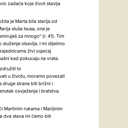
vio zadaće koje život stavlja
žda je Marta bila starija od
rija sluša Isusa, ona je
miruješ za mnogo“ (r. 41). Tim
služenje obavlja. I mi dijelimo
 zajednicama živi osjećaj
mašni kad pokucaju na vrata.
združiti
to
vati u životu, moramo povezati
 druge strane biti brižni i
renutak osvježenja i bratstva.
ći Martinim rukama i Marijinim
 ta dva stava mi ćemo biti