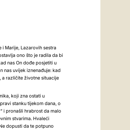
العربيّة
中文
LATINE
 i Marije, Lazarovih sestra
tavlja ono što je radila da bi
r kad nas On dođe posjetiti u
n nas uvijek iznenađuje: kad
a različite životne situacije
ika, koji zna ostati u
napravi stanku tijekom dana, o
“ i pronašli hrabrost da malo
vnim stvarima. Hvaleći
 „Ne dopusti da te potpuno