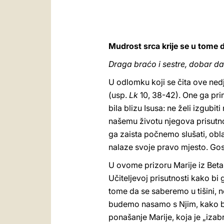
Mudrost srca krije se u tome 
Draga braćo i sestre, dobar da
U odlomku koji se čita ove nedj
(usp.
Lk
10, 38-42). One ga prim
bila blizu Isusa: ne želi izgubit
našemu životu njegova prisutno
ga zaista počnemo slušati, oblac
nalaze svoje pravo mjesto. Gos
U ovome prizoru Marije iz Betan
Učiteljevoj prisutnosti kako bi 
tome da se saberemo u tišini, n
budemo nasamo s Njim, kako bi
ponašanje Marije, koja je „izab