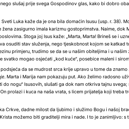
, nego slušaj prije svega Gospodinov glas, kako bi dobro oba
 Sveti Luka kaže da je ona bila domaćin Isusu (usp. r. 38). Mo
 je žena zasigurno imala karizmu gostoprimstva. Naime, dok Ma
lovima. Stoga joj Isus kaže: „Marta, Marta! Brineš se i uzne
a osuditi stav služenja, nego tjeskobnost kojom se katkad to 
jezinu primjeru, trudimo se da se u našim obiteljima i u našim
 se svatko mogao osjećati „kod kuće“, posebice maleni i siro
, podsjeća da se mudrost srca krije upravo u tome da znamo
je
. Marta i Marija nam pokazuju put. Ako želimo radosno uži
iti do nogu“ Isusovih, slušati ga dok nam otkriva tajnu svega; s
n prolazi i kuca na naša vrata, s licem prijatelja koji treba t
a Crkve, dadne milost da ljubimo i služimo Bogu i našoj bra
Krista možemo biti graditelji mira i nade. I to je zanimljivo: s