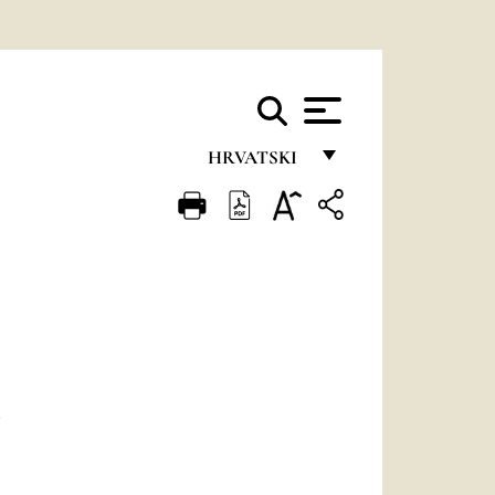
HRVATSKI
FRANÇAIS
ENGLISH
ITALIANO
PORTUGUÊS
ESPAÑOL
DEUTSCH
POLSKI