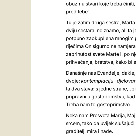
obuzmu stvari koje treba činiti
pred tebe“.
Tu je zatim druga sestra, Marta.
dviju sestara, ne znamo, ali ta
potpuno zaokupljena mnogim pos
riječima On sigurno ne namjerav
zabrinutost svete Marte i, po n
prihvaćanja, bratstva, kako bi
Današnje nas Evanđelje, dakle
dvoje:
kontemplaciju
i
djelovan
ta dva stava: s jedne strane, „b
pripravni u gostoprimstvu, kad O
Treba nam to gostoprimstvo.
Neka nam Presveta Marija, Majk
srcem, tako da uvijek slušajući 
graditelji mira i nade.