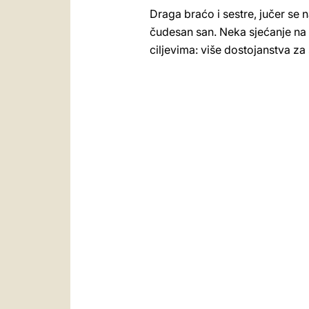
Draga braćo i sestre, jučer se
čudesan san. Neka sjećanje na 
ciljevima: više dostojanstva z