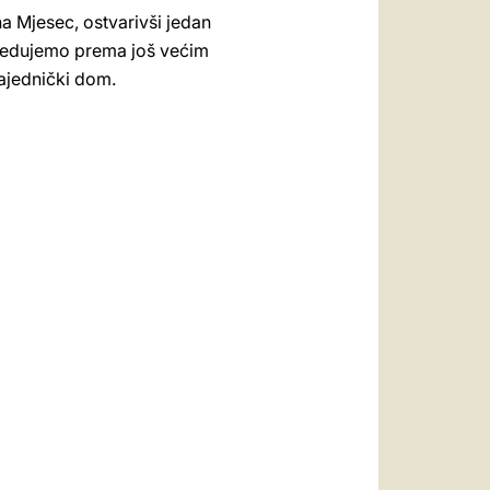
a Mjesec, ostvarivši jedan
apredujemo prema još većim
zajednički dom.