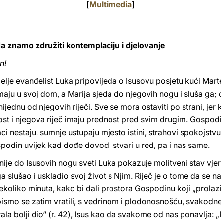
[
Multimedia
]
da znamo združiti kontemplaciju i djelovanje
n!
elje evanđelist Luka pripovijeda o Isusovu posjetu kući Marte
aju u svoj dom, a Marija sjeda do njegovih nogu i sluša ga; os
i nijednu od njegovih riječi. Sve se mora ostaviti po strani, je
st i njegova riječ imaju prednost pred svim drugim. Gospodi
i nestaju, sumnje ustupaju mjesto istini, strahovi spokojstvu, 
podin uvijek kad dođe dovodi stvari u red, pa i nas same.
ije do Isusovih nogu sveti Luka pokazuje molitveni stav vjern
ga slušao i uskladio svoj život s Njim. Riječ je o tome da se 
ekoliko minuta, kako bi dali prostora Gospodinu koji „prolazi
smo se zatim vratili, s vedrinom i plodonosnošću, svakodne
rala bolji dio“ (r. 42), Isus kao da svakome od nas ponavlja: