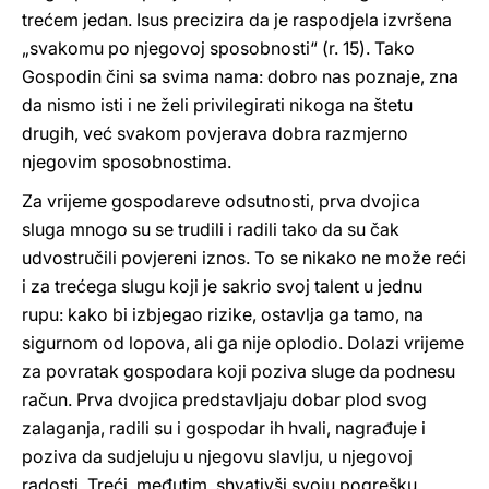
trećem jedan. Isus precizira da je raspodjela izvršena
„svakomu po njegovoj sposobnosti“ (r. 15). Tako
Gospodin čini sa svima nama: dobro nas poznaje, zna
da nismo isti i ne želi privilegirati nikoga na štetu
drugih, već svakom povjerava dobra razmjerno
njegovim sposobnostima.
Za vrijeme gospodareve odsutnosti, prva dvojica
sluga mnogo su se trudili i radili tako da su čak
udvostručili povjereni iznos. To se nikako ne može reći
i za trećega slugu koji je sakrio svoj talent u jednu
rupu: kako bi izbjegao rizike, ostavlja ga tamo, na
sigurnom od lopova, ali ga nije oplodio. Dolazi vrijeme
za povratak gospodara koji poziva sluge da podnesu
račun. Prva dvojica predstavljaju dobar plod svog
zalaganja, radili su i gospodar ih hvali, nagrađuje i
poziva da sudjeluju u njegovu slavlju, u njegovoj
radosti. Treći, međutim, shvativši svoju pogrešku,