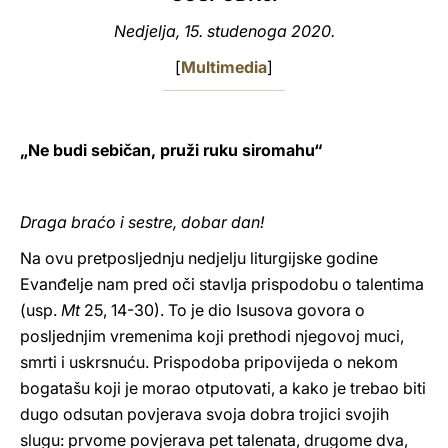
Nedjelja, 15. studenoga 2020.
LATINE
[
Multimedia
]
„Ne budi sebičan, pruži ruku siromahu“
Draga braćo i sestre, dobar dan!
Na ovu pretposljednju nedjelju liturgijske godine
Evanđelje nam pred oči stavlja prispodobu o talentima
(usp.
Mt
25, 14-30). To je dio Isusova govora o
posljednjim vremenima koji prethodi njegovoj muci,
smrti i uskrsnuću. Prispodoba pripovijeda o nekom
bogatašu koji je morao otputovati, a kako je trebao biti
dugo odsutan povjerava svoja dobra trojici svojih
slugu: prvome povjerava pet talenata, drugome dva,