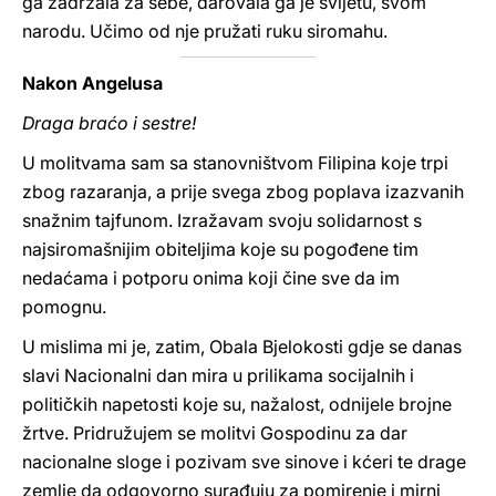
ga zadržala za sebe, darovala ga je svijetu, svom
narodu. Učimo od nje pružati ruku siromahu.
Nakon Angelusa
Draga braćo i sestre!
U molitvama sam sa stanovništvom Filipina koje trpi
zbog razaranja, a prije svega zbog poplava izazvanih
snažnim tajfunom. Izražavam svoju solidarnost s
najsiromašnijim obiteljima koje su pogođene tim
nedaćama i potporu onima koji čine sve da im
pomognu.
U mislima mi je, zatim, Obala Bjelokosti gdje se danas
slavi Nacionalni dan mira u prilikama socijalnih i
političkih napetosti koje su, nažalost, odnijele brojne
žrtve. Pridružujem se molitvi Gospodinu za dar
nacionalne sloge i pozivam sve sinove i kćeri te drage
zemlje da odgovorno surađuju za pomirenje i mirni