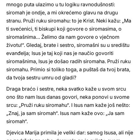
mnogo puta ulazimo u tu logiku ravnodušnosti:
siromah je ondje, a mi okrećemo glavu na drugu
stranu. Pruži ruku siromahu: to je Krist. Neki kažu: „Ma
ti svećenici, ti biskupi koji govore o siromasima, o
siromašnima… Želimo da nam govore o vječnom
životu!“. Gledaj, brate i sestro, siromašni su u središtu
evanđelja; Isus je taj koji nas je naučio govoriti
siromašnima, Isus je došao radih siromaha. Pruži ruku
siromahu. Primio si toliko toga, a puštaš da tvoj brata,
da tvoja sestru umru od gladi?
Draga braćo i sestre, neka svatko kaže u svom srcu
ono što nam Isus danas govori, neka ponovi u svome
srcu: „Pruži ruku siromahu“. I Isus nam kaže još nešto:
„Znaj, ja sam siromah“. Isus nam kaže ovo: „Ja sam
siromah“.
Djevica Marija primila je veliki dar: samog Isusa, ali nije