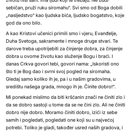
životu nisi sam: ima ljudi koji te trebaju. Ne budi
sebičan, pruži ruku siromahu“. Svi smo od Boga dobili
„nasljedstvo“ kao ljudska bića, ljudsko bogatstvo, koje
god da ono bilo.
A kao Kristovi učenici primili smo i vjeru, Evanđelje,
Duha Svetoga, sakramente i mnoge druge stvari. Te
darove treba upotrijebiti za činjenje dobra, za činjenje
dobra u ovome životu kao služenje Bogu i braći. I
danas Crkva govori tebi, govori nama: „Iskoristi ono
što ti je Bog dao i svrni svoj pogled na siromaha.
Gledaj samo koliko ih je, pa i u našim gradovima, u
središtu našega grada, mnogo ih je. Činite dobro!“.
Mi ponekad mislimo da biti kršćanin znači ne činiti zlo i
da se dobro sastoji u tome da se ne čini zlo. Ali ne činiti
dobro nije dobro. Moramo činiti dobro, izići iz sebe
samih i pogledati, pogledati one koji su u najvećoj
potrebi. Toliko je gladi, također usred naših gradova, i