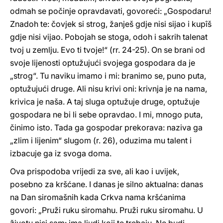
odmah se počinje opravdavati, govoreći: „Gospodaru!
Znadoh te: čovjek si strog, žanješ gdje nisi sijao i kupîš
gdje nisi vijao. Pobojah se stoga, odoh i sakrih talenat
tvoj u zemlju. Evo ti tvoje!“ (rr. 24-25). On se brani od
svoje lijenosti optužujući svojega gospodara da je
„strog“. Tu naviku imamo i mi: branimo se, puno puta,
optužujući druge. Ali nisu krivi oni: krivnja je na nama,
krivica je naša. A taj sluga optužuje druge, optužuje
gospodara ne bi li sebe opravdao. I mi, mnogo puta,
činimo isto. Tada ga gospodar prekorava: naziva ga
„zlim i lijenim“ slugom (r. 26), oduzima mu talent i
izbacuje ga iz svoga doma.
Ova prispodoba vrijedi za sve, ali kao i uvijek,
posebno za kršćane. I danas je silno aktualna: danas
na Dan siromašnih kada Crkva nama kršćanima
govori: „Pruži ruku siromahu. Pruži ruku siromahu. U