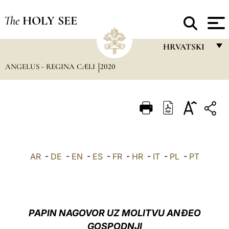
The
HOLY SEE
HRVATSKI
ANGELUS - REGINA CÆLI
2020
FRANÇAIS
ENGLISH
ITALIANO
PORTUGUÊS
ESPAÑOL
AR
-
DE
-
EN
-
ES
-
FR
-
HR
-
IT
-
PL
-
PT
DEUTSCH
POLSKI
العربيّة
PAPIN NAGOVOR UZ MOLITVU ANĐEO
GOSPODNJI
中文